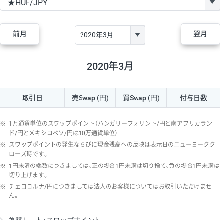
GBP/JPY
170円
86,230円
19.7円
AUD/JPY
106円
44,990円
23.5円
前月
翌月
NZD/JPY
28円
36,920円
7.5円
CAD/JPY
38円
45,810円
8.2円
2020年3月
CHF/JPY
34円
80,440円
4.2円
取引日
売Swap
(円)
買Swap
(円)
付与日数
TRY/JPY
26円
1,400円
185.7円
CZK/JPY
7円
3,060円
22.8円
※
1万通貨単位のスワップポイント（ハンガリーフォリント/円と南アフリカラン
PLN/JPY
35円
17,280円
20.2円
ド/円とメキシコペソ/円は10万通貨単位）
※
スワップポイントの発生ならびに現金残高への反映は表示日のニューヨークク
HUF/JPY
16円
2,090円
76.5円
ローズ時です。
※
1円未満の端数につきましては、正の場合1円未満は切り捨て、負の場合1円未満は
ZAR/JPY
130円
39,680円
32.7円
切り上げます。
MXN/JPY
140円
37,180円
37.6円
※
チェココルナ/円につきましては法人のお客様についてはお取引いただけませ
ん。
EUR/USD
74円
74,270円
9.9円
GBP/USD
4円
86,230円
0.4円