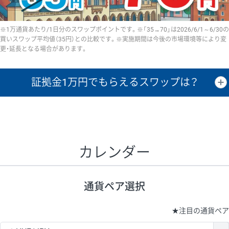
※1万通貨あたり/1日分のスワップポイントです。※「35→70」は2026/6/1～6/30の
買いスワップ平均値（35円）との比較です。※実施期間は今後の市場環境等により変
更・延長となる場合があります。
証拠金1万円で
もらえるスワップは？
証拠金1万円あたりのスワップポイントは、取引の資金効率を示した参
考値です。
CHF/JPY、EUR/USD、GBP/USD、NZD/USD、EUR/GBP、EUR/AUD、
GBP/AUDは売スワップの値です。
カレンダー
1万通貨
証拠金
あたりの
1日の
1万円あたりの
通貨ペア
取引証拠金
スワップ
ポイント
スワップ
ポイント
通貨ペア選択
▲
▼
昇順
降順
昇順
降順
昇順
降順
USD/JPY
154円
65,020円
23.6円
★
注目の通貨ペア
EUR/JPY
75円
74,270円
10円