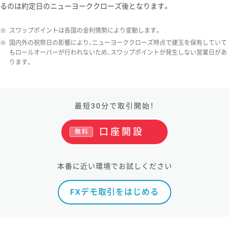
るのは約定日のニューヨーククローズ後となります。
ソ/円は10万通貨単位。
※
スワップポイントは各国の金利情勢により変動します。
※
国内外の祝祭日の影響により、ニューヨーククローズ時点で建玉を保有していて
もロールオーバーが行われないため、スワップポイントが発生しない営業日があ
ります。
最短30分で取引開始！
口座開設
無料
本番に近い環境でお試しください
FXデモ取引をはじめる