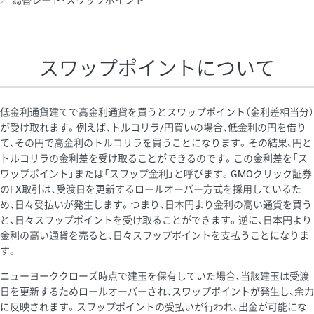
為替レート・スワップポイント
AUD/USD
16円
44,990円
3.5円
NZD/USD
41円
36,920円
11.1円
スワップポイントについて
EUR/GBP
71円
74,270円
9.5円
EUR/AUD
103円
74,270円
13.8円
低金利通貨建てで高金利通貨を買うとスワップポイント（金利差相当分）
GBP/AUD
43円
86,230円
4.9円
が受け取れます。例えば、トルコリラ/円買いの場合、低金利の円を借り
て、その円で高金利のトルコリラを買うことになります。その結果、円と
AUD/NZD
66円
44,990円
14.6円
トルコリラの金利差を受け取ることができるのです。この金利差を「ス
EUR/CHF
111円
74,270円
14.9円
ワップポイント」または「スワップ金利」と呼びます。GMOクリック証券
のFX取引は、受渡日を更新するロールオーバー方式を採用しているた
GBP/CHF
220円
86,230円
25.5円
め、日々受払いが発生します。つまり、日本円より金利の高い通貨を買う
USD/CHF
160円
65,030円
24.6円
と、日々スワップポイントを受け取ることができます。逆に、日本円より
金利の高い通貨を売ると、日々スワップポイントを支払うことになりま
※2026/6/30の当社のスワップポイントおよび、同日の為替レート
す。
に基づいて算出。
ニューヨーククローズ時点で建玉を保有していた場合、当該建玉は受渡
※取引証拠金は同日の当社為替レート（ニューヨーククローズ・
日を更新するためロールオーバーされ、スワップポイントが発生し、余力
MIDレート）に基づいて算出。
に反映されます。スワップポイントの受払いが行われ、出金が可能にな
※ハンガリーフォリント/円と南アフリカランド/円とメキシコペ