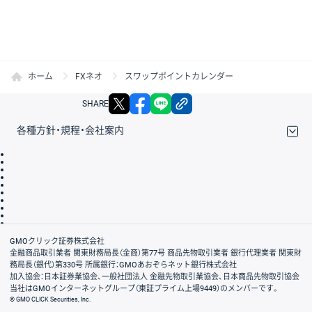
ホーム
FXネオ
スワップポイントカレンダー
X
facebook
LINE
リンクをコピー
SHARE
各種方針・規程・会社案内
取引規程・約款
サイトマップ
その他のご案内
個人情報保護方針
最良執行方針
サイトのご利用について
ディスクレイマー
信託保全
リスク説明
会社案内
GMOクリック証券株式会社
金融商品取引業者 関東財務局長（金商）第77号 商品先物取引業者 銀行代理業者 関東財
務局長（銀代）第330号 所属銀行：GMOあおぞらネット銀行株式会社
加入協会：日本証券業協会、一般社団法人 金融先物取引業協会、日本商品先物取引協会
当社はGMOインターネットグループ（東証プライム上場9449）のメンバーです。
© GMO CLICK Securities, Inc.