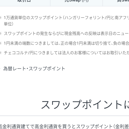
(円)
NZD/USD
41円
※
1万通貨単位のスワップポイント（ハンガリーフォリント/円と南アフリ
EUR/GBP
71円
単位）
※
スワップポイントの発生ならびに現金残高への反映は表示日のニュー
EUR/AUD
103円
※
1円未満の端数につきましては、正の場合1円未満は切り捨て、負の場
GBP/AUD
43円
※
チェココルナ/円につきましては法人のお客様についてはお取引いた
AUD/NZD
66円
為替レート・スワップポイント
EUR/CHF
111円
GBP/CHF
220円
USD/CHF
160円
スワップポイント
※2026/6/30の当社のスワップポイントおよび、同日の為替レート
※取引証拠金は同日の当社為替レート（ニューヨーククローズ・MIDレ
低金利通貨建てで高金利通貨を買うとスワップポイント（金利差
※ハンガリーフォリント/円と南アフリカランド/円とメキシコペソ/円