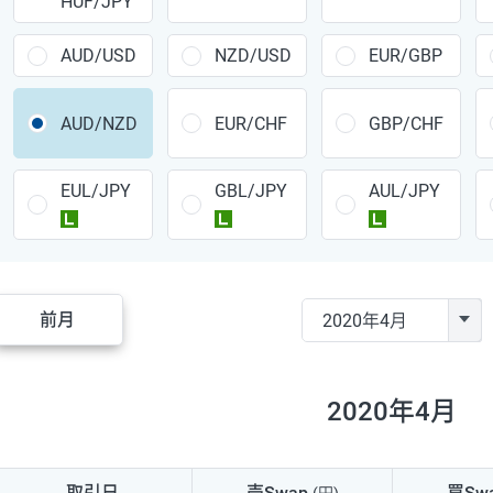
HUF/JPY
CAD/JPY
38円
CHF/JPY
34円
AUD/USD
NZD/USD
EUR/GBP
TRY/JPY
26円
AUD/NZD
EUR/CHF
GBP/CHF
CZK/JPY
7円
EUL/JPY
GBL/JPY
AUL/JPY
PLN/JPY
35円
ラージ
ラージ
ラージ
HUF/JPY
16円
ZAR/JPY
130円
前月
MXN/JPY
140円
EUR/USD
74円
2020年4月
GBP/USD
4円
AUD/USD
16円
取引日
売Swap
買Sw