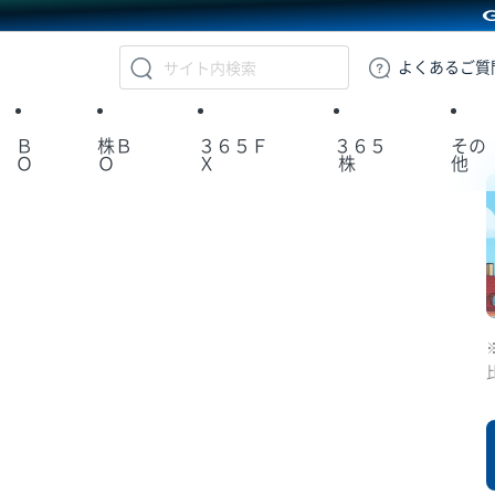
GMOクリック証券
よくある
ご質
Ｂ
株Ｂ
３６５Ｆ
３６５
その
Ｏ
Ｏ
Ｘ
株
他