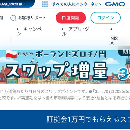
問
お客様
サポート
口座開設
ログイン
キャンペー
アプリ・ツー
ン
ル
NIS
A
※1万通貨あたり/1日分のスワップポイントです。※「35→70」は2026/6
比較です。※実施期間は今後の市場環境等により変更・延長となる場合が
証拠金1万円で
もらえるス