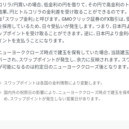
コリラ/円買いの場合、低金利の円を借りて、その円で高金利の
結果、円とトルコリラの金利差を受け取ることができるのです。
は「スワップ金利」と呼びます。GMOクリック証券のFX取引は
を採用しているため、日々受払いが発生します。つまり、日本円
ップポイントを受け取ることができます。逆に、日本円より金利
イントを支払うことになります。
ニューヨーククローズ時点で建玉を保有していた場合、当該建
バーされ、スワップポイントが発生し、余力に反映されます。ス
が可能になるのは約定日のニューヨーククローズ後となります
※
スワップポイントは各国の金利情勢により変動します。
※
国内外の祝祭日の影響により、ニューヨーククローズ時点で建玉を保
め、スワップポイントが発生しない営業日があります。