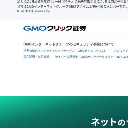
加入協会：日本証券業協会、一般社団法人 金融先物取引業協会、日本商品先物取
当社はGMOインターネットグループ（東証プライム上場9449）のメンバーです。
© GMO CLICK Securities, Inc.
GMOインターネットグループのセキュリティ事業について
世界初総合ネットセキュリティサービス「GMOセキュリティ24」
パスワー
実在証明・盗聴対策
サイバー攻撃対策（GMOサイバーセキュリティ byイエ