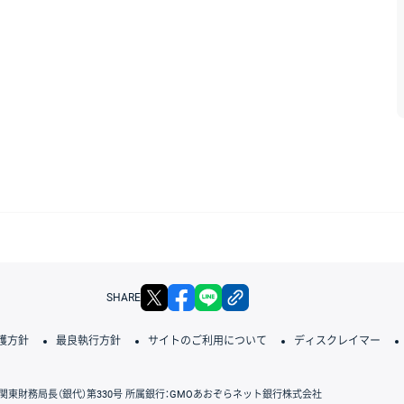
X
facebook
LINE
リンクをコピー
SHARE
護方針
最良執行方針
サイトのご利用について
ディスクレイマー
関東財務局長（銀代）第330号 所属銀行：GMOあおぞらネット銀行株式会社