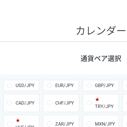
証拠金1万円あたりのスワップポイントは、取引の資金効率
CHF/JPY、EUR/USD、GBP/USD、NZD/USD、EUR/GBP、E
す。
カレンダー
1万通貨
あたりの
通貨ペア
1日の
スワップ
取引
ポイント
▲
▼
昇順
降順
通貨ペア選択
USD/JPY
154円
EUR/JPY
75円
USD/JPY
EUR/JPY
GBP/JPY
GBP/JPY
170円
★
AUD/JPY
106円
CAD/JPY
CHF/JPY
TRY/JPY
NZD/JPY
28円
★
ZAR/JPY
MXN/JPY