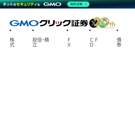
無料診断
X
LINE
株
投信・積
Ｆ
ＣＦ
債
式
立
Ｘ
Ｄ
券