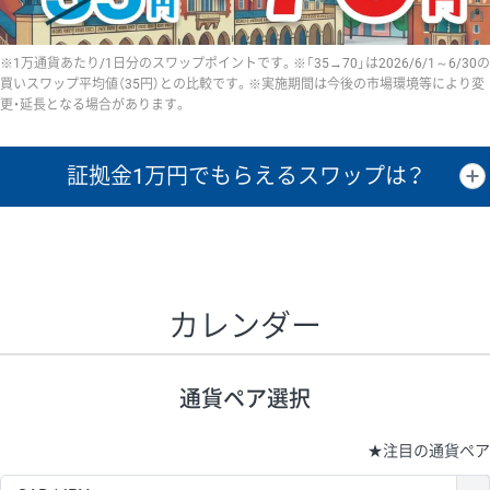
※1万通貨あたり/1日分のスワップポイントです。※「35→70」は2026/6/1～6/30の
買いスワップ平均値（35円）との比較です。※実施期間は今後の市場環境等により変
更・延長となる場合があります。
証拠金1万円で
もらえるスワップは？
証拠金1万円あたりのスワップポイントは、取引の資金効率を示した参
考値です。
CHF/JPY、EUR/USD、GBP/USD、NZD/USD、EUR/GBP、EUR/AUD、
GBP/AUDは売スワップの値です。
カレンダー
1万通貨
証拠金
あたりの
1日の
1万円あたりの
通貨ペア
取引証拠金
スワップ
ポイント
スワップ
ポイント
通貨ペア選択
▲
▼
昇順
降順
昇順
降順
昇順
降順
USD/JPY
154円
65,020円
23.6円
★
注目の通貨ペア
EUR/JPY
75円
74,270円
10円