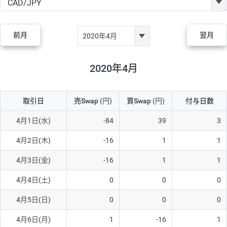
GBP/JPY
170円
86,230円
19.7円
AUD/JPY
106円
44,990円
23.5円
前月
翌月
NZD/JPY
28円
36,920円
7.5円
CAD/JPY
38円
45,810円
8.2円
2020年4月
CHF/JPY
34円
80,440円
4.2円
取引日
売Swap
(円)
買Swap
(円)
付与日数
TRY/JPY
26円
1,400円
185.7円
CZK/JPY
7円
3,060円
22.8円
4月1日(水)
-84
39
3
PLN/JPY
35円
17,280円
20.2円
4月2日(木)
-16
1
1
HUF/JPY
16円
2,090円
76.5円
4月3日(金)
-16
1
1
ZAR/JPY
130円
39,680円
32.7円
4月4日(土)
0
0
0
MXN/JPY
140円
37,180円
37.6円
4月5日(日)
0
0
0
EUR/USD
74円
74,270円
9.9円
4月6日(月)
1
-16
1
GBP/USD
4円
86,230円
0.4円