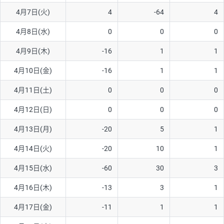
4月7日(火)
4
-64
4
AUD/USD
16円
44,990円
3.5円
4月8日(水)
0
0
0
NZD/USD
41円
36,920円
11.1円
4月9日(木)
-16
1
1
EUR/GBP
71円
74,270円
9.5円
EUR/AUD
103円
74,270円
13.8円
4月10日(金)
-16
1
1
GBP/AUD
43円
86,230円
4.9円
4月11日(土)
0
0
0
AUD/NZD
66円
44,990円
14.6円
4月12日(日)
0
0
0
EUR/CHF
111円
74,270円
14.9円
4月13日(月)
-20
5
1
GBP/CHF
220円
86,230円
25.5円
4月14日(火)
-20
10
1
USD/CHF
160円
65,030円
24.6円
4月15日(水)
-60
30
3
※2026/6/30の当社のスワップポイントおよび、同日の為替レート
4月16日(木)
-13
3
1
に基づいて算出。
※取引証拠金は同日の当社為替レート（ニューヨーククローズ・
4月17日(金)
-11
1
1
MIDレート）に基づいて算出。
※ハンガリーフォリント/円と南アフリカランド/円とメキシコペ