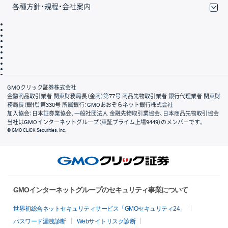
各種方針・規程・会社案内
取引規程・約款
サイトマップ
その他のご案内
個人情報保護方針
最良執行方針
サイトのご利用について
ディスクレイマー
信託保全
リスク説明
会社案内
GMOクリック証券株式会社
金融商品取引業者 関東財務局長（金商）第77号 商品先物取引業者 銀行代理業者 関東財
務局長（銀代）第330号 所属銀行：GMOあおぞらネット銀行株式会社
加入協会：日本証券業協会、一般社団法人 金融先物取引業協会、日本商品先物取引協会
当社はGMOインターネットグループ（東証プライム上場9449）のメンバーです。
© GMO CLICK Securities, Inc.
GMOインターネットグループのセキュリティ事業について
世界初総合ネットセキュリティサービス「GMOセキュリティ24」
パスワード漏洩診断
Webサイトリスク診断