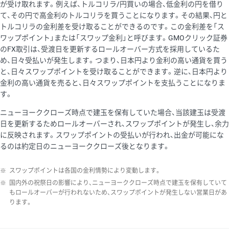
が受け取れます。例えば、トルコリラ/円買いの場合、低金利の円を借り
て、その円で高金利のトルコリラを買うことになります。その結果、円と
トルコリラの金利差を受け取ることができるのです。この金利差を「ス
ワップポイント」または「スワップ金利」と呼びます。GMOクリック証券
のFX取引は、受渡日を更新するロールオーバー方式を採用しているた
め、日々受払いが発生します。つまり、日本円より金利の高い通貨を買う
と、日々スワップポイントを受け取ることができます。逆に、日本円より
金利の高い通貨を売ると、日々スワップポイントを支払うことになりま
す。
ニューヨーククローズ時点で建玉を保有していた場合、当該建玉は受渡
日を更新するためロールオーバーされ、スワップポイントが発生し、余力
に反映されます。スワップポイントの受払いが行われ、出金が可能にな
るのは約定日のニューヨーククローズ後となります。
※
スワップポイントは各国の金利情勢により変動します。
※
国内外の祝祭日の影響により、ニューヨーククローズ時点で建玉を保有していて
もロールオーバーが行われないため、スワップポイントが発生しない営業日があ
ります。