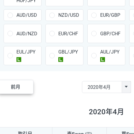
HUF/JPY
CAD/JPY
38円
CHF/JPY
34円
AUD/USD
NZD/USD
EUR/GBP
TRY/JPY
26円
AUD/NZD
EUR/CHF
GBP/CHF
CZK/JPY
7円
EUL/JPY
GBL/JPY
AUL/JPY
PLN/JPY
35円
ラージ
ラージ
ラージ
HUF/JPY
16円
ZAR/JPY
130円
前月
MXN/JPY
140円
EUR/USD
74円
2020年4月
GBP/USD
4円
AUD/USD
16円
取引日
売Swap
買Sw