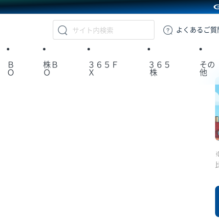
GMOクリック証券
よくある
ご質
Ｂ
株Ｂ
３６５Ｆ
３６５
その
Ｏ
Ｏ
Ｘ
株
他