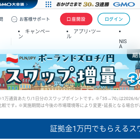
問
お客様
サポート
口座開設
ログイン
キャンペー
アプリ・ツー
ン
ル
NIS
A
※1万通貨あたり/1日分のスワップポイントです。※「35→70」は2026/6
比較です。※実施期間は今後の市場環境等により変更・延長となる場合が
証拠金1万円で
もらえるス