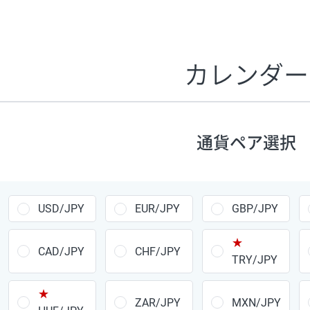
証拠金1万円あたりのスワップポイントは、取引の資金効率
CHF/JPY、EUR/USD、GBP/USD、NZD/USD、EUR/GBP、E
す。
カレンダー
1万通貨
あたりの
通貨ペア
1日の
スワップ
取引
ポイント
▲
▼
昇順
降順
通貨ペア選択
USD/JPY
154円
EUR/JPY
75円
USD/JPY
EUR/JPY
GBP/JPY
GBP/JPY
170円
★
AUD/JPY
106円
CAD/JPY
CHF/JPY
TRY/JPY
NZD/JPY
28円
★
ZAR/JPY
MXN/JPY