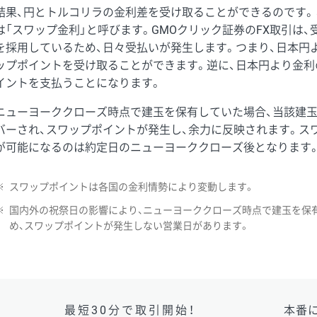
結果、円とトルコリラの金利差を受け取ることができるのです。
は「スワップ金利」と呼びます。GMOクリック証券のFX取引は
を採用しているため、日々受払いが発生します。つまり、日本円
ップポイントを受け取ることができます。逆に、日本円より金利
イントを支払うことになります。
ニューヨーククローズ時点で建玉を保有していた場合、当該建
バーされ、スワップポイントが発生し、余力に反映されます。ス
が可能になるのは約定日のニューヨーククローズ後となります
※
スワップポイントは各国の金利情勢により変動します。
※
国内外の祝祭日の影響により、ニューヨーククローズ時点で建玉を保
め、スワップポイントが発生しない営業日があります。
最短30分で取引開始！
本番