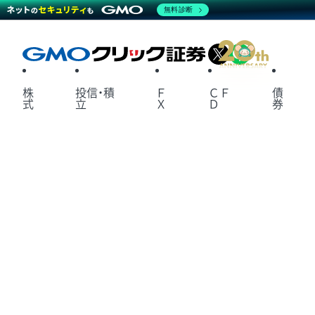
無料診断
X
LINE
株
投信・積
Ｆ
ＣＦ
債
式
立
Ｘ
Ｄ
券