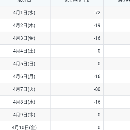
(円)
NZD/USD
41円
4月1日(水)
-72
EUR/GBP
71円
4月2日(木)
-19
EUR/AUD
103円
4月3日(金)
-16
GBP/AUD
43円
4月4日(土)
0
AUD/NZD
66円
4月5日(日)
0
EUR/CHF
111円
4月6日(月)
-16
GBP/CHF
220円
4月7日(火)
-80
USD/CHF
160円
4月8日(水)
-16
4月9日(木)
0
※取引証拠金は同日の当社為替レート（ニューヨーククローズ・MIDレ
4月10日(金)
0
※ハンガリーフォリント/円と南アフリカランド/円とメキシコペソ/円