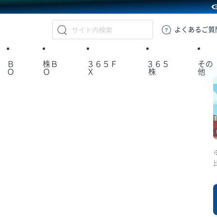
GMOクリック証券
よくある
ご質
Ｂ
株Ｂ
３６５Ｆ
３６５
その
Ｏ
Ｏ
Ｘ
株
他