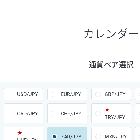
証拠金1万円あたりのスワップポイントは、取引の資金効率
CHF/JPY、EUR/USD、GBP/USD、NZD/USD、EUR/GBP、E
す。
カレンダー
1万通貨
あたりの
通貨ペア
1日の
スワップ
取引
ポイント
▲
▼
昇順
降順
通貨ペア選択
USD/JPY
154円
EUR/JPY
75円
USD/JPY
EUR/JPY
GBP/JPY
GBP/JPY
170円
★
AUD/JPY
106円
CAD/JPY
CHF/JPY
TRY/JPY
NZD/JPY
28円
★
ZAR/JPY
MXN/JPY