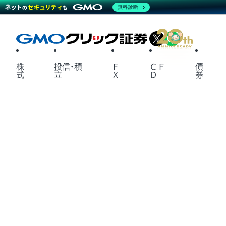
無料診断
X
LINE
株
投信・積
Ｆ
ＣＦ
債
式
立
Ｘ
Ｄ
券