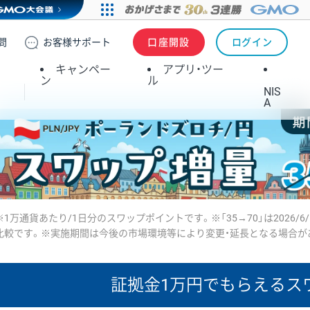
問
お客様
サポート
口座開設
ログイン
キャンペー
アプリ・ツー
ン
ル
NIS
A
※1万通貨あたり/1日分のスワップポイントです。※「35→70」は2026/6
比較です。※実施期間は今後の市場環境等により変更・延長となる場合が
証拠金1万円で
もらえるス