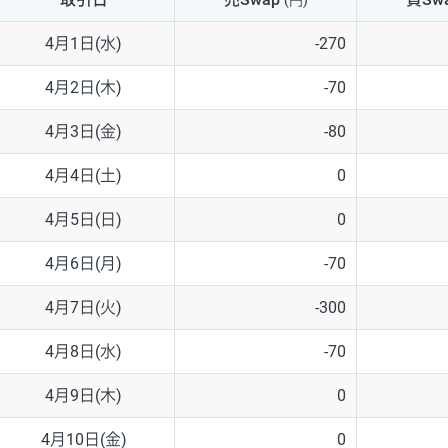
(円)
NZD/USD
41円
4月1日(水)
-270
EUR/GBP
71円
4月2日(木)
-70
EUR/AUD
103円
4月3日(金)
-80
GBP/AUD
43円
4月4日(土)
0
AUD/NZD
66円
4月5日(日)
0
EUR/CHF
111円
4月6日(月)
-70
GBP/CHF
220円
4月7日(火)
-300
USD/CHF
160円
4月8日(水)
-70
4月9日(木)
0
※2026/6/30の当社のスワップポイントおよび、同日の為替レート
※取引証拠金は同日の当社為替レート（ニューヨーククローズ・MIDレ
4月10日(金)
0
※ハンガリーフォリント/円と南アフリカランド/円とメキシコペソ/円