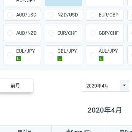
HUF/JPY
CAD/JPY
38円
CHF/JPY
34円
AUD/USD
NZD/USD
EUR/GBP
TRY/JPY
26円
AUD/NZD
EUR/CHF
GBP/CHF
CZK/JPY
7円
EUL/JPY
GBL/JPY
AUL/JPY
PLN/JPY
35円
ラージ
ラージ
ラージ
HUF/JPY
16円
ZAR/JPY
130円
前月
MXN/JPY
140円
EUR/USD
74円
2020年4月
GBP/USD
4円
AUD/USD
16円
取引日
売Swap
買Sw