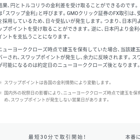
結果、円とトルコリラの金利差を受け取ることができるのです。
は「スワップ金利」と呼びます。GMOクリック証券のFX取引は
を採用しているため、日々受払いが発生します。つまり、日本円
ップポイントを受け取ることができます。逆に、日本円より金利
イントを支払うことになります。
ニューヨーククローズ時点で建玉を保有していた場合、当該建
バーされ、スワップポイントが発生し、余力に反映されます。ス
が可能になるのは約定日のニューヨーククローズ後となります
※
スワップポイントは各国の金利情勢により変動します。
※
国内外の祝祭日の影響により、ニューヨーククローズ時点で建玉を保
め、スワップポイントが発生しない営業日があります。
最短30分で取引開始！
本番