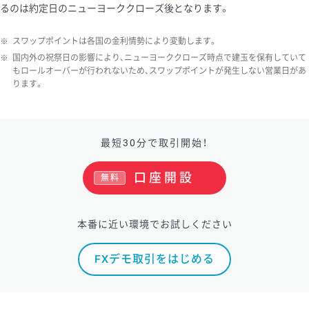
るのは約定日のニューヨーククローズ後となります。
ソ/円は10万通貨単位。
※
スワップポイントは各国の金利情勢により変動します。
※
国内外の祝祭日の影響により、ニューヨーククローズ時点で建玉を保有していて
もロールオーバーが行われないため、スワップポイントが発生しない営業日があ
ります。
最短30分で取引開始！
口座開設
無料
本番に近い環境でお試しください
FXデモ取引をはじめる