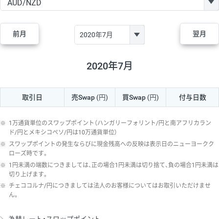
GBP/JPY
170円
86,230円
19.7円
AUD/JPY
106円
44,990円
23.5円
前月
翌月
NZD/JPY
28円
36,920円
7.5円
CAD/JPY
38円
45,810円
8.2円
2020年7月
CHF/JPY
34円
80,440円
4.2円
取引日
売Swap
(円)
買Swap
(円)
付与日数
TRY/JPY
26円
1,400円
185.7円
CZK/JPY
7円
3,060円
22.8円
※
1万通貨単位のスワップポイント（ハンガリーフォリント/円と南アフリカラン
PLN/JPY
35円
17,280円
20.2円
ド/円とメキシコペソ/円は10万通貨単位）
※
スワップポイントの発生ならびに現金残高への反映は表示日のニューヨークク
HUF/JPY
16円
2,090円
76.5円
ローズ時です。
※
1円未満の端数につきましては、正の場合1円未満は切り捨て、負の場合1円未満は
ZAR/JPY
130円
39,680円
32.7円
切り上げます。
MXN/JPY
140円
37,180円
37.6円
※
チェココルナ/円につきましては法人のお客様についてはお取引いただけませ
ん。
EUR/USD
74円
74,270円
9.9円
GBP/USD
4円
86,230円
0.4円