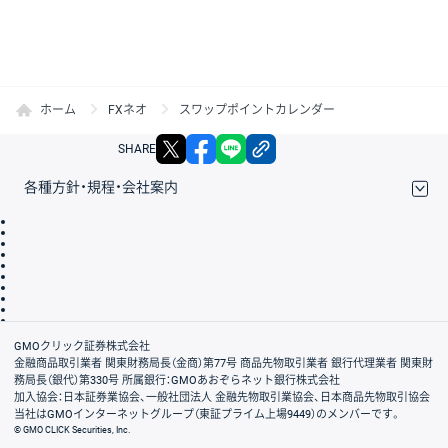
ホーム
FXネオ
スワップポイントカレンダー
X
facebook
LINE
リンクをコピー
SHARE
各種方針・規程・会社案内
取引規程・約款
サイトマップ
その他のご案内
個人情報保護方針
最良執行方針
サイトのご利用について
ディスクレイマー
信託保全
リスク説明
会社案内
GMOクリック証券株式会社
金融商品取引業者 関東財務局長（金商）第77号 商品先物取引業者 銀行代理業者 関東財
務局長（銀代）第330号 所属銀行：GMOあおぞらネット銀行株式会社
加入協会：日本証券業協会、一般社団法人 金融先物取引業協会、日本商品先物取引協会
当社はGMOインターネットグループ（東証プライム上場9449）のメンバーです。
© GMO CLICK Securities, Inc.