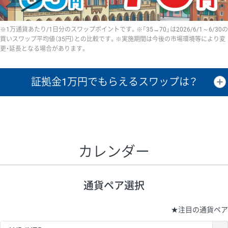
※1万通貨あたり/1日分のスワップポイントです。※「35→70」は2026/6/1～6/30の
買いスワップ平均値（35円）との比較です。※実施期間は今後の市場環境等により変
更・延長となる場合があります。
証拠金1万円で
もらえるスワップは？
証拠金1万円あたりのスワップポイントは、取引の資金効率を示した参
考値です。
CHF/JPY、EUR/USD、GBP/USD、NZD/USD、EUR/GBP、EUR/AUD、
GBP/AUDは売スワップの値です。
カレンダー
1万通貨
証拠金
あたりの
1日の
1万円あたりの
通貨ペア
取引証拠金
スワップ
ポイント
スワップ
ポイント
通貨ペア選択
▲
▼
昇順
降順
昇順
降順
昇順
降順
USD/JPY
154円
65,020円
23.6円
★
注目の通貨ペア
EUR/JPY
75円
74,270円
10円