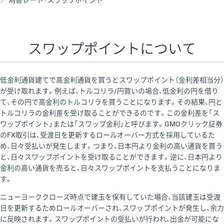
為替レート・スワップポイント
AUD/USD
16円
44,990円
3.5円
NZD/USD
41円
36,920円
11.1円
スワップポイントについて
EUR/GBP
71円
74,270円
9.5円
EUR/AUD
103円
74,270円
13.8円
低金利通貨建てで高金利通貨を買うとスワップポイント（金利差相当分）
GBP/AUD
43円
86,230円
4.9円
が受け取れます。例えば、トルコリラ/円買いの場合、低金利の円を借り
て、その円で高金利のトルコリラを買うことになります。その結果、円と
AUD/NZD
66円
44,990円
14.6円
トルコリラの金利差を受け取ることができるのです。この金利差を「ス
EUR/CHF
111円
74,270円
14.9円
ワップポイント」または「スワップ金利」と呼びます。GMOクリック証券
のFX取引は、受渡日を更新するロールオーバー方式を採用しているた
GBP/CHF
220円
86,230円
25.5円
め、日々受払いが発生します。つまり、日本円より金利の高い通貨を買う
USD/CHF
160円
65,030円
24.6円
と、日々スワップポイントを受け取ることができます。逆に、日本円より
金利の高い通貨を売ると、日々スワップポイントを支払うことになりま
※2026/6/30の当社のスワップポイントおよび、同日の為替レート
す。
に基づいて算出。
ニューヨーククローズ時点で建玉を保有していた場合、当該建玉は受渡
※取引証拠金は同日の当社為替レート（ニューヨーククローズ・
日を更新するためロールオーバーされ、スワップポイントが発生し、余力
MIDレート）に基づいて算出。
に反映されます。スワップポイントの受払いが行われ、出金が可能にな
※ハンガリーフォリント/円と南アフリカランド/円とメキシコペ