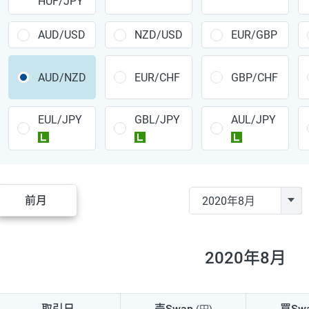
HUF/JPY
CAD/JPY
38円
CHF/JPY
34円
AUD/USD
NZD/USD
EUR/GBP
TRY/JPY
26円
AUD/NZD
EUR/CHF
GBP/CHF
CZK/JPY
7円
EUL/JPY
GBL/JPY
AUL/JPY
PLN/JPY
35円
ラージ
ラージ
ラージ
HUF/JPY
16円
ZAR/JPY
130円
前月
MXN/JPY
140円
EUR/USD
74円
2020年8月
GBP/USD
4円
AUD/USD
16円
取引日
売Swap
買Sw