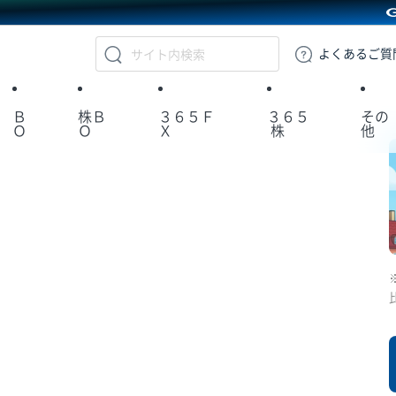
GMOクリック証券
よくある
ご質
Ｂ
株Ｂ
３６５Ｆ
３６５
その
Ｏ
Ｏ
Ｘ
株
他