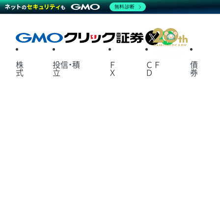
無料診断
X
LINE
株
投信・積
Ｆ
ＣＦ
債
式
立
Ｘ
Ｄ
券