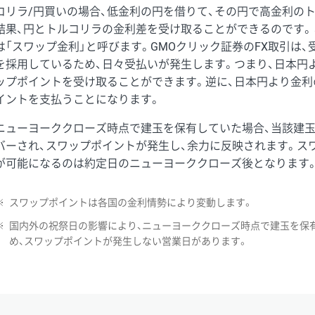
コリラ/円買いの場合、低金利の円を借りて、その円で高金利の
結果、円とトルコリラの金利差を受け取ることができるのです。
は「スワップ金利」と呼びます。GMOクリック証券のFX取引は
を採用しているため、日々受払いが発生します。つまり、日本円
ップポイントを受け取ることができます。逆に、日本円より金利
イントを支払うことになります。
ニューヨーククローズ時点で建玉を保有していた場合、当該建
バーされ、スワップポイントが発生し、余力に反映されます。ス
が可能になるのは約定日のニューヨーククローズ後となります
※
スワップポイントは各国の金利情勢により変動します。
※
国内外の祝祭日の影響により、ニューヨーククローズ時点で建玉を保
め、スワップポイントが発生しない営業日があります。