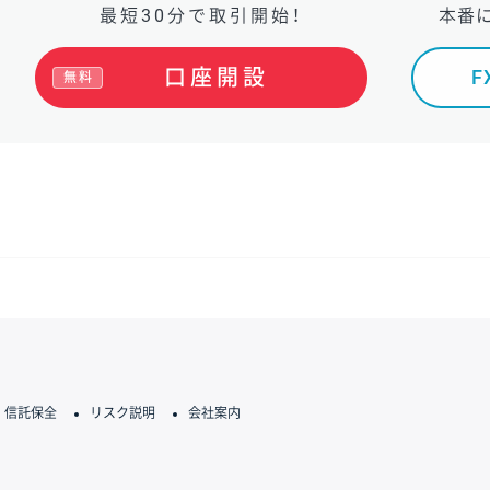
最短30分で取引開始！
本番
口座開設
無料
信託保全
リスク説明
会社案内