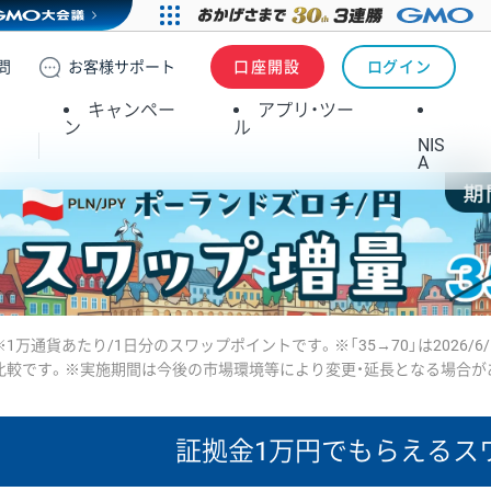
問
お客様
サポート
口座開設
ログイン
キャンペー
アプリ・ツー
ン
ル
NIS
A
※1万通貨あたり/1日分のスワップポイントです。※「35→70」は2026/6
比較です。※実施期間は今後の市場環境等により変更・延長となる場合が
証拠金1万円で
もらえるス