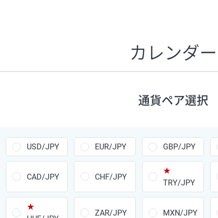
証拠金1万円あたりのスワップポイントは、取引の資金効率
CHF/JPY、EUR/USD、GBP/USD、NZD/USD、EUR/GBP、E
す。
カレンダー
1万通貨
あたりの
通貨ペア
1日の
スワップ
取引
ポイント
▲
▼
昇順
降順
通貨ペア選択
USD/JPY
154円
EUR/JPY
75円
USD/JPY
EUR/JPY
GBP/JPY
GBP/JPY
170円
★
AUD/JPY
106円
CAD/JPY
CHF/JPY
TRY/JPY
NZD/JPY
28円
★
ZAR/JPY
MXN/JPY