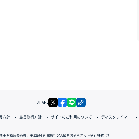
X
facebook
LINE
リンクをコピー
SHARE
護方針
最良執行方針
サイトのご利用について
ディスクレイマー
関東財務局長（銀代）第330号 所属銀行：GMOあおぞらネット銀行株式会社