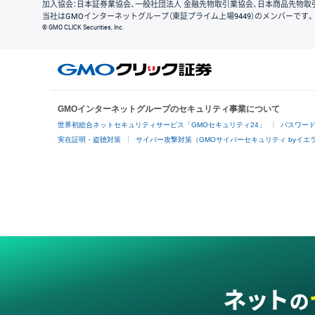
加入協会：日本証券業協会、一般社団法人 金融先物取引業協会、日本商品先物取
当社はGMOインターネットグループ（東証プライム上場9449）のメンバーです。
© GMO CLICK Securities, Inc.
GMOインターネットグループのセキュリティ事業について
世界初総合ネットセキュリティサービス「GMOセキュリティ24」
パスワー
実在証明・盗聴対策
サイバー攻撃対策（GMOサイバーセキュリティ byイエ