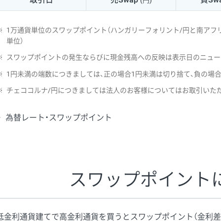
(円)
NZD/USD
41円
※
1万通貨単位のスワップポイント（ハンガリーフォリント/円と南アフリ
EUR/GBP
71円
単位）
※
スワップポイントの発生ならびに現金残高への反映は表示日のニュー
EUR/AUD
103円
※
1円未満の端数につきましては、正の場合1円未満は切り捨て、負の場
GBP/AUD
43円
※
チェココルナ/円につきましては法人のお客様についてはお取引いた
AUD/NZD
66円
為替レート・スワップポイント
EUR/CHF
111円
GBP/CHF
220円
USD/CHF
160円
スワップポイント
※2026/6/30の当社のスワップポイントおよび、同日の為替レート
※取引証拠金は同日の当社為替レート（ニューヨーククローズ・MIDレ
低金利通貨建てで高金利通貨を買うとスワップポイント（金利差
※ハンガリーフォリント/円と南アフリカランド/円とメキシコペソ/円