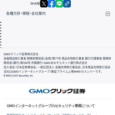
X
facebook
LINE
リンクをコピー
SHARE
各種方針・規程・会社案内
取引規程・約款
サイトマップ
その他のご案内
個人情報保護方針
最良執行方針
サイトのご利用について
ディスクレイマー
信託保全
リスク説明
会社案内
GMOクリック証券株式会社
金融商品取引業者 関東財務局長（金商）第77号 商品先物取引業者 銀行代理業者 関東財
務局長（銀代）第330号 所属銀行：GMOあおぞらネット銀行株式会社
加入協会：日本証券業協会、一般社団法人 金融先物取引業協会、日本商品先物取引協会
当社はGMOインターネットグループ（東証プライム上場9449）のメンバーです。
© GMO CLICK Securities, Inc.
GMOインターネットグループのセキュリティ事業について