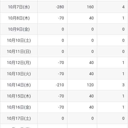
10月7日(水)
-280
160
4
AUD/USD
16円
44,990円
3.5円
10月8日(木)
-70
40
1
NZD/USD
41円
36,920円
11.1円
10月9日(金)
0
0
0
EUR/GBP
71円
74,270円
9.5円
EUR/AUD
103円
74,270円
13.8円
10月10日(土)
0
0
0
GBP/AUD
43円
86,230円
4.9円
10月11日(日)
0
0
0
AUD/NZD
66円
44,990円
14.6円
10月12日(月)
-70
40
1
EUR/CHF
111円
74,270円
14.9円
10月13日(火)
-70
40
1
GBP/CHF
220円
86,230円
25.5円
10月14日(水)
-210
120
3
USD/CHF
160円
65,030円
24.6円
10月15日(木)
-70
40
1
10月16日(金)
-70
40
1
※取引証拠金は同日の当社為替レート（ニューヨーククローズ・
MIDレート）に基づいて算出。
10月17日(土)
0
0
0
※ハンガリーフォリント/円と南アフリカランド/円とメキシコペ
ソ/円は10万通貨単位。