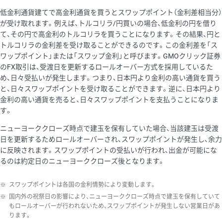
低金利通貨建てで高金利通貨を買うとスワップポイント（金利差相当分）
が受け取れます。例えば、トルコリラ/円買いの場合、低金利の円を借り
て、その円で高金利のトルコリラを買うことになります。その結果、円と
トルコリラの金利差を受け取ることができるのです。この金利差を「ス
ワップポイント」または「スワップ金利」と呼びます。GMOクリック証券
のFX取引は、受渡日を更新するロールオーバー方式を採用しているた
め、日々受払いが発生します。つまり、日本円より金利の高い通貨を買う
と、日々スワップポイントを受け取ることができます。逆に、日本円より
金利の高い通貨を売ると、日々スワップポイントを支払うことになりま
す。
ニューヨーククローズ時点で建玉を保有していた場合、当該建玉は受渡
日を更新するためロールオーバーされ、スワップポイントが発生し、余力
に反映されます。スワップポイントの受払いが行われ、出金が可能にな
るのは約定日のニューヨーククローズ後となります。
※
スワップポイントは各国の金利情勢により変動します。
※
国内外の祝祭日の影響により、ニューヨーククローズ時点で建玉を保有していて
もロールオーバーが行われないため、スワップポイントが発生しない営業日があ
ります。