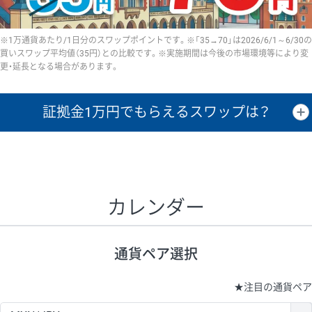
※1万通貨あたり/1日分のスワップポイントです。※「35→70」は2026/6/1～6/30の
買いスワップ平均値（35円）との比較です。※実施期間は今後の市場環境等により変
更・延長となる場合があります。
証拠金1万円で
もらえるスワップは？
証拠金1万円あたりのスワップポイントは、取引の資金効率を示した参
考値です。
CHF/JPY、EUR/USD、GBP/USD、NZD/USD、EUR/GBP、EUR/AUD、
GBP/AUDは売スワップの値です。
カレンダー
1万通貨
証拠金
あたりの
1日の
1万円あたりの
通貨ペア
取引証拠金
スワップ
ポイント
スワップ
ポイント
通貨ペア選択
▲
▼
昇順
降順
昇順
降順
昇順
降順
USD/JPY
154円
65,020円
23.6円
★
注目の通貨ペア
EUR/JPY
75円
74,270円
10円