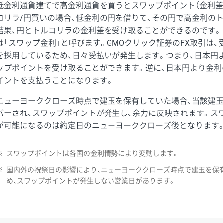
低金利通貨建てで高金利通貨を買うとスワップポイント（金利差
コリラ/円買いの場合、低金利の円を借りて、その円で高金利の
結果、円とトルコリラの金利差を受け取ることができるのです。
は「スワップ金利」と呼びます。GMOクリック証券のFX取引は
を採用しているため、日々受払いが発生します。つまり、日本円
ップポイントを受け取ることができます。逆に、日本円より金利
イントを支払うことになります。
ニューヨーククローズ時点で建玉を保有していた場合、当該建
バーされ、スワップポイントが発生し、余力に反映されます。ス
が可能になるのは約定日のニューヨーククローズ後となります
※
スワップポイントは各国の金利情勢により変動します。
※
国内外の祝祭日の影響により、ニューヨーククローズ時点で建玉を保
め、スワップポイントが発生しない営業日があります。