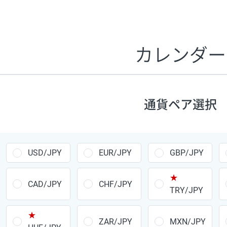
証拠金1万円あたりのスワップポイントは、取引の資金効率
CHF/JPY、EUR/USD、GBP/USD、NZD/USD、EUR/GBP、E
す。
カレンダー
1万通貨
あたりの
通貨ペア
1日の
スワップ
取引
ポイント
▲
▼
昇順
降順
通貨ペア選択
USD/JPY
154円
EUR/JPY
75円
USD/JPY
EUR/JPY
GBP/JPY
GBP/JPY
170円
★
AUD/JPY
106円
CAD/JPY
CHF/JPY
TRY/JPY
NZD/JPY
28円
★
ZAR/JPY
MXN/JPY