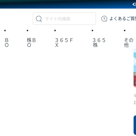
GMOクリック証券
よくある
ご質
Ｂ
株Ｂ
３６５Ｆ
３６５
その
Ｏ
Ｏ
Ｘ
株
他