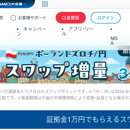
問
お客様
サポート
口座開設
ログイン
キャンペー
アプリ・ツー
ン
ル
NIS
A
※1万通貨あたり/1日分のスワップポイントです。※「35→70」は2026/6
比較です。※実施期間は今後の市場環境等により変更・延長となる場合が
証拠金1万円で
もらえるス