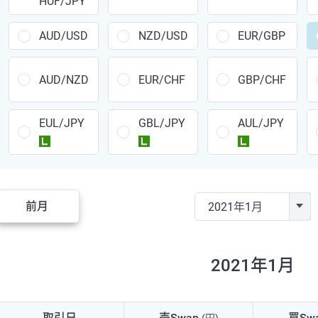
HUF/JPY
CAD/JPY
38円
CHF/JPY
34円
AUD/USD
NZD/USD
EUR/GBP
TRY/JPY
26円
AUD/NZD
EUR/CHF
GBP/CHF
CZK/JPY
7円
EUL/JPY
GBL/JPY
AUL/JPY
PLN/JPY
35円
ラージ
ラージ
ラージ
HUF/JPY
16円
ZAR/JPY
130円
前月
MXN/JPY
140円
EUR/USD
74円
2021年1月
GBP/USD
4円
AUD/USD
16円
取引日
売Swap
買Sw