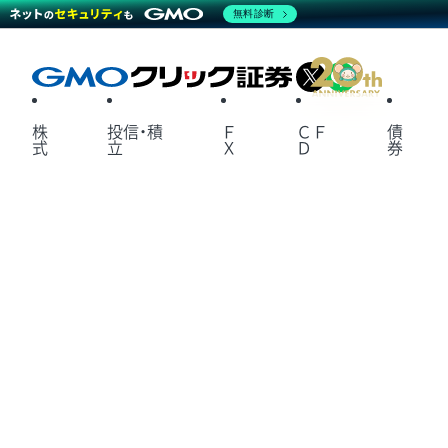
無料診断
X
LINE
株
投信・積
Ｆ
ＣＦ
債
式
立
Ｘ
Ｄ
券