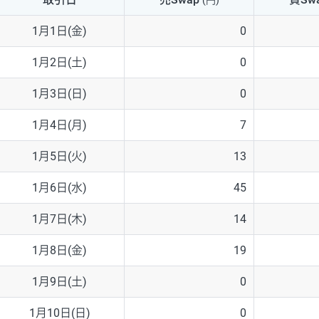
(円)
NZD/USD
41円
1月1日(金)
0
EUR/GBP
71円
1月2日(土)
0
EUR/AUD
103円
1月3日(日)
0
GBP/AUD
43円
1月4日(月)
7
AUD/NZD
66円
1月5日(火)
13
EUR/CHF
111円
1月6日(水)
45
GBP/CHF
220円
1月7日(木)
14
USD/CHF
160円
1月8日(金)
19
1月9日(土)
0
※2026/6/30の当社のスワップポイントおよび、同日の為替レート
※取引証拠金は同日の当社為替レート（ニューヨーククローズ・MIDレ
1月10日(日)
0
※ハンガリーフォリント/円と南アフリカランド/円とメキシコペソ/円