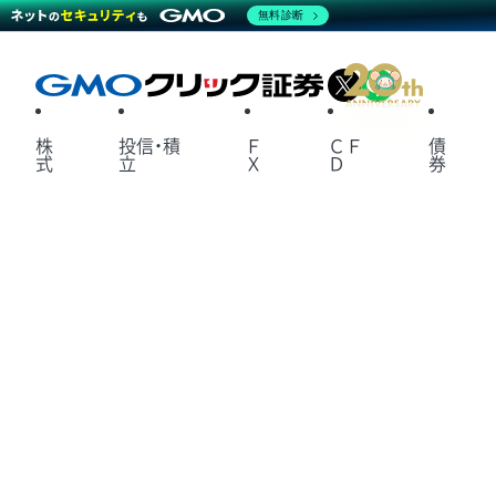
無料診断
X
LINE
株
投信・積
Ｆ
ＣＦ
債
式
立
Ｘ
Ｄ
券