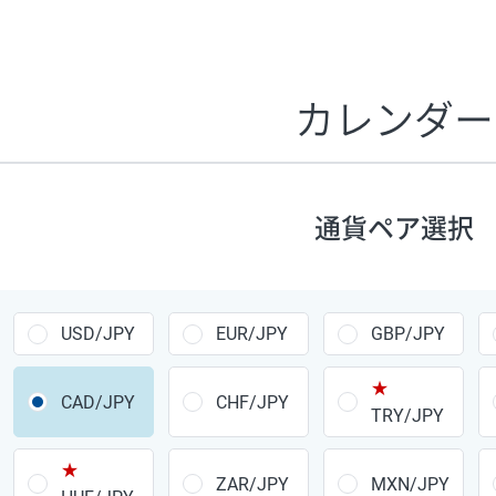
証拠金1万円あたりのスワップポイントは、取引の資金効率
CHF/JPY、EUR/USD、GBP/USD、NZD/USD、EUR/GBP、E
す。
カレンダー
1万通貨
あたりの
通貨ペア
1日の
スワップ
取引
ポイント
▲
▼
昇順
降順
通貨ペア選択
USD/JPY
154円
EUR/JPY
75円
USD/JPY
EUR/JPY
GBP/JPY
GBP/JPY
170円
★
AUD/JPY
106円
CAD/JPY
CHF/JPY
TRY/JPY
NZD/JPY
28円
★
ZAR/JPY
MXN/JPY