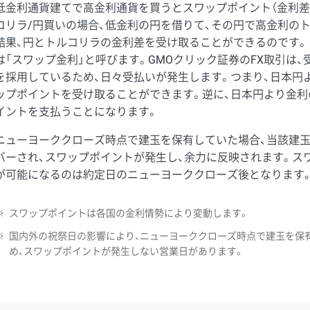
低金利通貨建てで高金利通貨を買うとスワップポイント（金利差
コリラ/円買いの場合、低金利の円を借りて、その円で高金利の
結果、円とトルコリラの金利差を受け取ることができるのです。
は「スワップ金利」と呼びます。GMOクリック証券のFX取引は
を採用しているため、日々受払いが発生します。つまり、日本円
ップポイントを受け取ることができます。逆に、日本円より金利
イントを支払うことになります。
ニューヨーククローズ時点で建玉を保有していた場合、当該建
バーされ、スワップポイントが発生し、余力に反映されます。ス
が可能になるのは約定日のニューヨーククローズ後となります
※
スワップポイントは各国の金利情勢により変動します。
※
国内外の祝祭日の影響により、ニューヨーククローズ時点で建玉を保
め、スワップポイントが発生しない営業日があります。