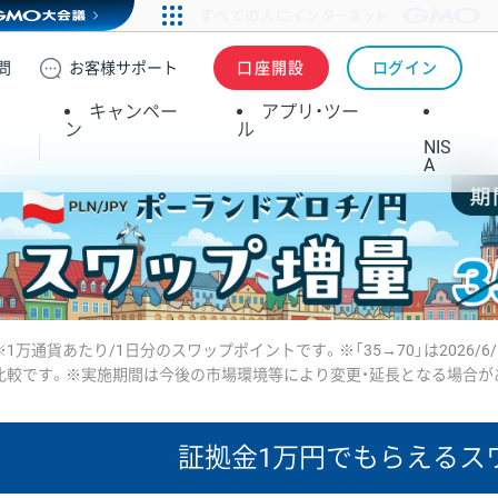
問
お客様
サポート
口座開設
ログイン
キャンペー
アプリ・ツー
ン
ル
NIS
A
※1万通貨あたり/1日分のスワップポイントです。※「35→70」は2026/6
比較です。※実施期間は今後の市場環境等により変更・延長となる場合が
証拠金1万円で
もらえるス