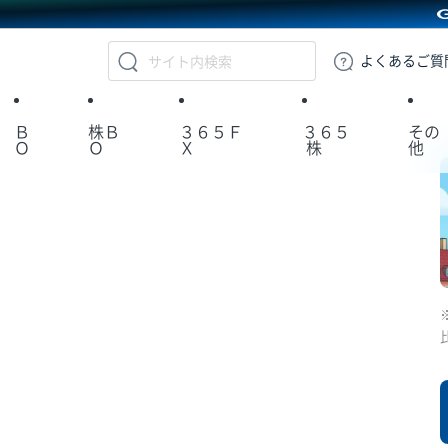
GMOクリック証券
よくある
ご質
Ｂ
株Ｂ
３６５Ｆ
３６５
その
Ｏ
Ｏ
Ｘ
株
他