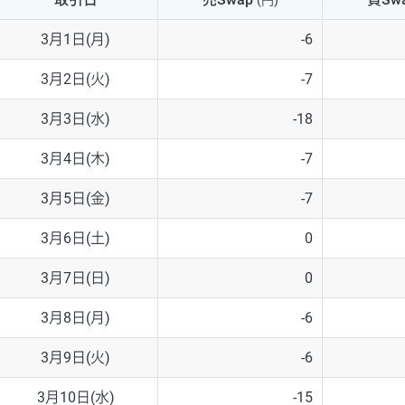
(円)
NZD/USD
41円
3月1日(月)
-6
EUR/GBP
71円
3月2日(火)
-7
EUR/AUD
103円
3月3日(水)
-18
GBP/AUD
43円
3月4日(木)
-7
AUD/NZD
66円
3月5日(金)
-7
EUR/CHF
111円
3月6日(土)
0
GBP/CHF
220円
3月7日(日)
0
USD/CHF
160円
3月8日(月)
-6
3月9日(火)
-6
※取引証拠金は同日の当社為替レート（ニューヨーククローズ・MIDレ
3月10日(水)
-15
※ハンガリーフォリント/円と南アフリカランド/円とメキシコペソ/円