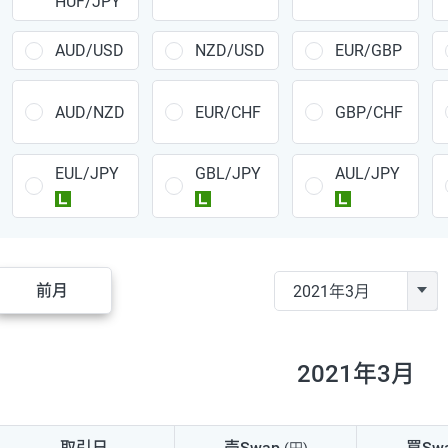
HUF/JPY
CAD/JPY
38円
CHF/JPY
34円
AUD/USD
NZD/USD
EUR/GBP
TRY/JPY
26円
AUD/NZD
EUR/CHF
GBP/CHF
CZK/JPY
7円
EUL/JPY
GBL/JPY
AUL/JPY
PLN/JPY
35円
ラージ
ラージ
ラージ
HUF/JPY
16円
ZAR/JPY
130円
前月
MXN/JPY
140円
EUR/USD
74円
2021年3月
GBP/USD
4円
AUD/USD
16円
取引日
売Swap
買Sw