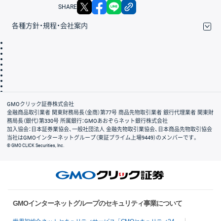
X
facebook
LINE
リンクをコピー
SHARE
各種方針・規程・会社案内
取引規程・約款
サイトマップ
その他のご案内
個人情報保護方針
最良執行方針
サイトのご利用について
ディスクレイマー
信託保全
リスク説明
会社案内
GMOクリック証券株式会社
金融商品取引業者 関東財務局長（金商）第77号 商品先物取引業者 銀行代理業者 関東財
務局長（銀代）第330号 所属銀行：GMOあおぞらネット銀行株式会社
加入協会：日本証券業協会、一般社団法人 金融先物取引業協会、日本商品先物取引協会
当社はGMOインターネットグループ（東証プライム上場9449）のメンバーです。
© GMO CLICK Securities, Inc.
GMOインターネットグループのセキュリティ事業について