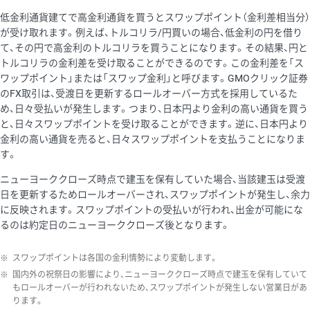
低金利通貨建てで高金利通貨を買うとスワップポイント（金利差相当分）
が受け取れます。例えば、トルコリラ/円買いの場合、低金利の円を借り
て、その円で高金利のトルコリラを買うことになります。その結果、円と
トルコリラの金利差を受け取ることができるのです。この金利差を「ス
ワップポイント」または「スワップ金利」と呼びます。GMOクリック証券
のFX取引は、受渡日を更新するロールオーバー方式を採用しているた
め、日々受払いが発生します。つまり、日本円より金利の高い通貨を買う
と、日々スワップポイントを受け取ることができます。逆に、日本円より
金利の高い通貨を売ると、日々スワップポイントを支払うことになりま
す。
ニューヨーククローズ時点で建玉を保有していた場合、当該建玉は受渡
日を更新するためロールオーバーされ、スワップポイントが発生し、余力
に反映されます。スワップポイントの受払いが行われ、出金が可能にな
るのは約定日のニューヨーククローズ後となります。
※
スワップポイントは各国の金利情勢により変動します。
※
国内外の祝祭日の影響により、ニューヨーククローズ時点で建玉を保有していて
もロールオーバーが行われないため、スワップポイントが発生しない営業日があ
ります。