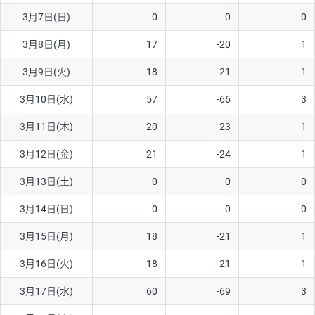
3月7日(日)
0
0
0
AUD/USD
16円
44,990円
3.5円
3月8日(月)
17
-20
1
NZD/USD
41円
36,920円
11.1円
3月9日(火)
18
-21
1
EUR/GBP
71円
74,270円
9.5円
EUR/AUD
103円
74,270円
13.8円
3月10日(水)
57
-66
3
GBP/AUD
43円
86,230円
4.9円
3月11日(木)
20
-23
1
AUD/NZD
66円
44,990円
14.6円
3月12日(金)
21
-24
1
EUR/CHF
111円
74,270円
14.9円
3月13日(土)
0
0
0
GBP/CHF
220円
86,230円
25.5円
3月14日(日)
0
0
0
USD/CHF
160円
65,030円
24.6円
3月15日(月)
18
-21
1
3月16日(火)
18
-21
1
※取引証拠金は同日の当社為替レート（ニューヨーククローズ・
MIDレート）に基づいて算出。
3月17日(水)
60
-69
3
※ハンガリーフォリント/円と南アフリカランド/円とメキシコペ
ソ/円は10万通貨単位。