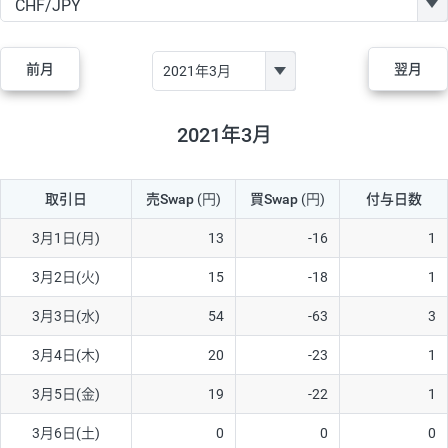
GBP/JPY
170円
86,230円
19.7円
AUD/JPY
106円
44,990円
23.5円
前月
翌月
NZD/JPY
28円
36,920円
7.5円
CAD/JPY
38円
45,810円
8.2円
2021年3月
CHF/JPY
34円
80,440円
4.2円
取引日
売Swap
(円)
買Swap
(円)
付与日数
TRY/JPY
26円
1,400円
185.7円
CZK/JPY
7円
3,060円
22.8円
3月1日(月)
13
-16
1
PLN/JPY
35円
17,280円
20.2円
3月2日(火)
15
-18
1
HUF/JPY
16円
2,090円
76.5円
3月3日(水)
54
-63
3
ZAR/JPY
130円
39,680円
32.7円
3月4日(木)
20
-23
1
MXN/JPY
140円
37,180円
37.6円
3月5日(金)
19
-22
1
EUR/USD
74円
74,270円
9.9円
3月6日(土)
0
0
0
GBP/USD
4円
86,230円
0.4円