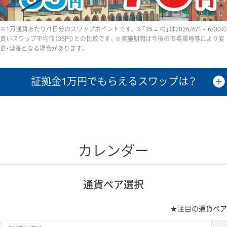
※1万通貨あたり/1日分のスワップポイントです。※「35→70」は2026/6/1～6/30の
買いスワップ平均値（35円）との比較です。※実施期間は今後の市場環境等により変
更・延長となる場合があります。
証拠金1万円で
もらえるスワップは？
証拠金1万円あたりのスワップポイントは、取引の資金効率を示した参
考値です。
CHF/JPY、EUR/USD、GBP/USD、NZD/USD、EUR/GBP、EUR/AUD、
GBP/AUDは売スワップの値です。
カレンダー
1万通貨
証拠金
あたりの
1日の
1万円あたりの
通貨ペア
取引証拠金
スワップ
ポイント
スワップ
ポイント
通貨ペア選択
▲
▼
昇順
降順
昇順
降順
昇順
降順
USD/JPY
154円
65,020円
23.6円
★
注目の通貨ペア
EUR/JPY
75円
74,270円
10円