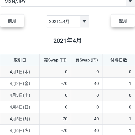
GBP/JPY
170円
86,230円
19.7円
AUD/JPY
106円
44,990円
23.5円
前月
翌月
NZD/JPY
28円
36,920円
7.5円
CAD/JPY
38円
45,810円
8.2円
2021年4月
CHF/JPY
34円
80,440円
4.2円
取引日
売Swap
(円)
買Swap
(円)
付与日数
TRY/JPY
26円
1,400円
185.7円
CZK/JPY
7円
3,060円
22.8円
4月1日(木)
0
0
0
PLN/JPY
35円
17,280円
20.2円
4月2日(金)
-70
40
1
HUF/JPY
16円
2,090円
76.5円
4月3日(土)
0
0
0
ZAR/JPY
130円
39,680円
32.7円
4月4日(日)
0
0
0
MXN/JPY
140円
37,180円
37.6円
4月5日(月)
-70
40
1
EUR/USD
74円
74,270円
9.9円
4月6日(火)
-70
40
1
GBP/USD
4円
86,230円
0.4円