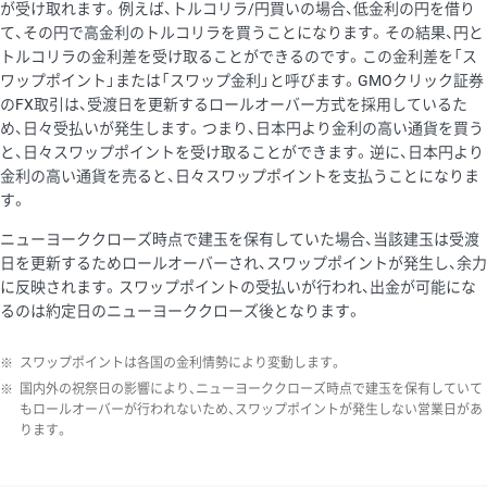
が受け取れます。例えば、トルコリラ/円買いの場合、低金利の円を借り
て、その円で高金利のトルコリラを買うことになります。その結果、円と
トルコリラの金利差を受け取ることができるのです。この金利差を「ス
ワップポイント」または「スワップ金利」と呼びます。GMOクリック証券
のFX取引は、受渡日を更新するロールオーバー方式を採用しているた
め、日々受払いが発生します。つまり、日本円より金利の高い通貨を買う
と、日々スワップポイントを受け取ることができます。逆に、日本円より
金利の高い通貨を売ると、日々スワップポイントを支払うことになりま
す。
ニューヨーククローズ時点で建玉を保有していた場合、当該建玉は受渡
日を更新するためロールオーバーされ、スワップポイントが発生し、余力
に反映されます。スワップポイントの受払いが行われ、出金が可能にな
るのは約定日のニューヨーククローズ後となります。
※
スワップポイントは各国の金利情勢により変動します。
※
国内外の祝祭日の影響により、ニューヨーククローズ時点で建玉を保有していて
もロールオーバーが行われないため、スワップポイントが発生しない営業日があ
ります。