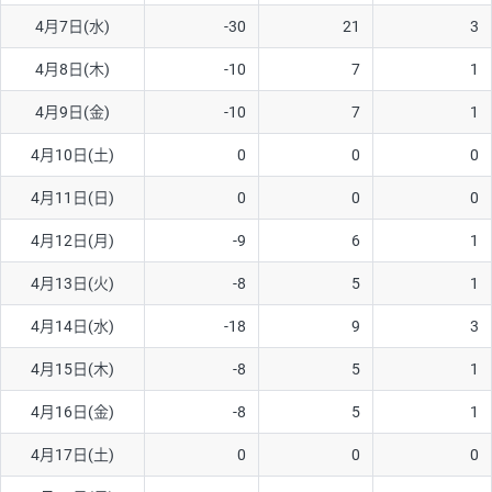
4月7日(水)
-30
21
3
AUD/USD
12円
44,260円
2.7円
4月8日(木)
-10
7
1
NZD/USD
27円
37,070円
7.2円
4月9日(金)
-10
7
1
EUR/GBP
74円
72,660円
10.1円
EUR/AUD
102円
72,650円
14円
4月10日(土)
0
0
0
GBP/AUD
32円
84,960円
3.7円
4月11日(日)
0
0
0
AUD/NZD
55円
44,260円
12.4円
4月12日(月)
-9
6
1
EUR/CHF
98円
72,680円
13.4円
4月13日(火)
-8
5
1
GBP/CHF
210円
84,990円
24.7円
4月14日(水)
-18
9
3
USD/CHF
148円
63,050円
23.4円
4月15日(木)
-8
5
1
※2026/7/31の当社のスワップポイントおよび、同日の為替レート
4月16日(金)
-8
5
1
に基づいて算出。
※取引証拠金は同日の当社為替レート（ニューヨーククローズ・
4月17日(土)
0
0
0
MIDレート）に基づいて算出。
※ハンガリーフォリント/円と南アフリカランド/円とメキシコペ