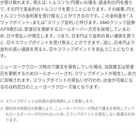
が受け取れます。例えば、トルコリラ/円買いの場合、低金利の円を借り
て、その円で高金利のトルコリラを買うことになります。その結果、円と
トルコリラの金利差を受け取ることができるのです。この金利差を「ス
ワップポイント」または「スワップ金利」と呼びます。GMOクリック証券
のFX取引は、受渡日を更新するロールオーバー方式を採用しているた
め、日々受払いが発生します。つまり、日本円より金利の高い通貨を買う
と、日々スワップポイントを受け取ることができます。逆に、日本円より
金利の高い通貨を売ると、日々スワップポイントを支払うことになりま
す。
ニューヨーククローズ時点で建玉を保有していた場合、当該建玉は受渡
日を更新するためロールオーバーされ、スワップポイントが発生し、余力
に反映されます。スワップポイントの受払いが行われ、出金が可能にな
るのは約定日のニューヨーククローズ後となります。
※
スワップポイントは各国の金利情勢により変動します。
※
国内外の祝祭日の影響により、ニューヨーククローズ時点で建玉を保有していて
もロールオーバーが行われないため、スワップポイントが発生しない営業日があ
ります。