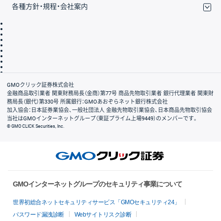
各種方針・規程・会社案内
取引規程・約款
サイトマップ
その他のご案内
個人情報保護方針
最良執行方針
サイトのご利用について
ディスクレイマー
信託保全
リスク説明
会社案内
GMOクリック証券株式会社
金融商品取引業者 関東財務局長（金商）第77号 商品先物取引業者 銀行代理業者 関東財
務局長（銀代）第330号 所属銀行：GMOあおぞらネット銀行株式会社
加入協会：日本証券業協会、一般社団法人 金融先物取引業協会、日本商品先物取引協会
当社はGMOインターネットグループ（東証プライム上場9449）のメンバーです。
© GMO CLICK Securities, Inc.
GMOインターネットグループのセキュリティ事業について
世界初総合ネットセキュリティサービス「GMOセキュリティ24」
パスワード漏洩診断
Webサイトリスク診断