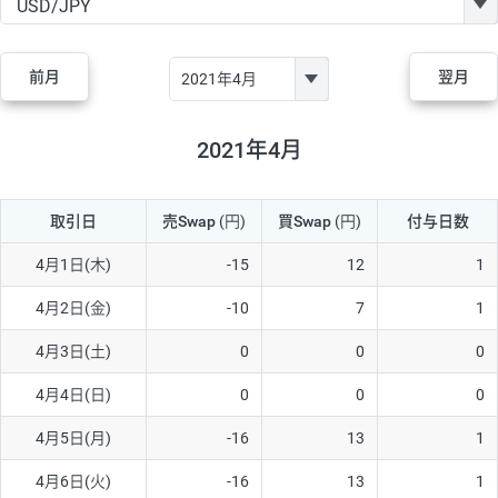
GBP/JPY
182円
84,970円
21.4円
AUD/JPY
111円
44,250円
25円
前月
翌月
NZD/JPY
48円
37,070円
12.9円
CAD/JPY
40円
44,970円
8.8円
2021年4月
CHF/JPY
28円
78,060円
3.5円
取引日
売Swap
(円)
買Swap
(円)
付与日数
TRY/JPY
25円
1,330円
187.9円
CZK/JPY
5円
3,000円
16.6円
4月1日(木)
-15
12
1
PLN/JPY
70円
16,870円
41.4円
4月2日(金)
-10
7
1
HUF/JPY
12円
2,000円
60円
4月3日(土)
0
0
0
ZAR/JPY
130円
38,040円
34.1円
4月4日(日)
0
0
0
MXN/JPY
140円
36,350円
38.5円
4月5日(月)
-16
13
1
EUR/USD
60円
72,670円
8.2円
4月6日(火)
-16
13
1
GBP/USD
1円
84,980円
0.1円