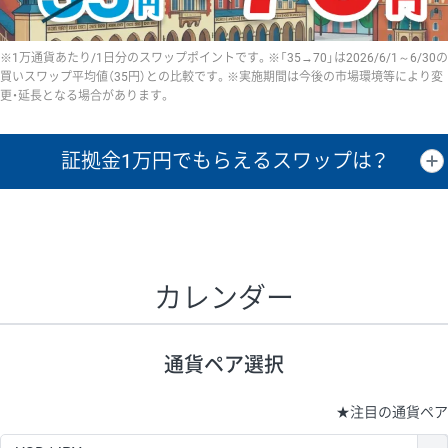
※1万通貨あたり/1日分のスワップポイントです。※「35→70」は2026/6/1～6/30の
買いスワップ平均値（35円）との比較です。※実施期間は今後の市場環境等により変
更・延長となる場合があります。
証拠金1万円で
もらえるスワップは？
証拠金1万円あたりのスワップポイントは、取引の資金効率を示した参
考値です。
CHF/JPY、EUR/USD、GBP/USD、NZD/USD、EUR/GBP、EUR/AUD、
GBP/AUDは売スワップの値です。
カレンダー
1万通貨
証拠金
あたりの
1日の
1万円あたりの
通貨ペア
取引証拠金
スワップ
ポイント
スワップ
ポイント
通貨ペア選択
▲
▼
昇順
降順
昇順
降順
昇順
降順
USD/JPY
161円
63,050円
25.5円
★
注目の通貨ペア
EUR/JPY
80円
72,570円
11円