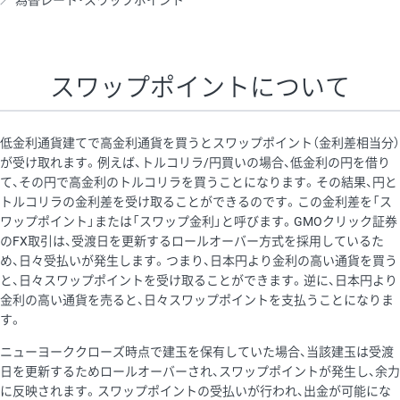
為替レート・スワップポイント
AUD/USD
16円
44,990円
3.5円
NZD/USD
41円
36,920円
11.1円
スワップポイントについて
EUR/GBP
71円
74,270円
9.5円
EUR/AUD
103円
74,270円
13.8円
低金利通貨建てで高金利通貨を買うとスワップポイント（金利差相当分）
GBP/AUD
43円
86,230円
4.9円
が受け取れます。例えば、トルコリラ/円買いの場合、低金利の円を借り
て、その円で高金利のトルコリラを買うことになります。その結果、円と
AUD/NZD
66円
44,990円
14.6円
トルコリラの金利差を受け取ることができるのです。この金利差を「ス
EUR/CHF
111円
74,270円
14.9円
ワップポイント」または「スワップ金利」と呼びます。GMOクリック証券
のFX取引は、受渡日を更新するロールオーバー方式を採用しているた
GBP/CHF
220円
86,230円
25.5円
め、日々受払いが発生します。つまり、日本円より金利の高い通貨を買う
USD/CHF
160円
65,030円
24.6円
と、日々スワップポイントを受け取ることができます。逆に、日本円より
金利の高い通貨を売ると、日々スワップポイントを支払うことになりま
※2026/6/30の当社のスワップポイントおよび、同日の為替レート
す。
に基づいて算出。
ニューヨーククローズ時点で建玉を保有していた場合、当該建玉は受渡
※取引証拠金は同日の当社為替レート（ニューヨーククローズ・
日を更新するためロールオーバーされ、スワップポイントが発生し、余力
MIDレート）に基づいて算出。
に反映されます。スワップポイントの受払いが行われ、出金が可能にな
※ハンガリーフォリント/円と南アフリカランド/円とメキシコペ