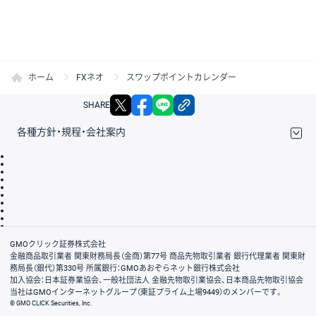
ホーム
FXネオ
スワップポイントカレンダー
X
facebook
LINE
リンクをコピー
SHARE
各種方針・規程・会社案内
取引規程・約款
サイトマップ
その他のご案内
個人情報保護方針
最良執行方針
サイトのご利用について
ディスクレイマー
信託保全
リスク説明
会社案内
GMOクリック証券株式会社
金融商品取引業者 関東財務局長（金商）第77号 商品先物取引業者 銀行代理業者 関東財
務局長（銀代）第330号 所属銀行：GMOあおぞらネット銀行株式会社
加入協会：日本証券業協会、一般社団法人 金融先物取引業協会、日本商品先物取引協会
当社はGMOインターネットグループ（東証プライム上場9449）のメンバーです。
© GMO CLICK Securities, Inc.