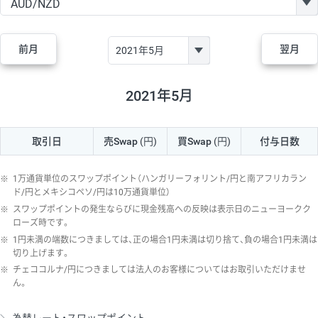
GBP/JPY
170円
86,230円
19.7円
AUD/JPY
106円
44,990円
23.5円
前月
翌月
NZD/JPY
28円
36,920円
7.5円
CAD/JPY
38円
45,810円
8.2円
2021年5月
CHF/JPY
34円
80,440円
4.2円
取引日
売Swap
(円)
買Swap
(円)
付与日数
TRY/JPY
26円
1,400円
185.7円
CZK/JPY
7円
3,060円
22.8円
※
1万通貨単位のスワップポイント（ハンガリーフォリント/円と南アフリカラン
PLN/JPY
35円
17,280円
20.2円
ド/円とメキシコペソ/円は10万通貨単位）
※
スワップポイントの発生ならびに現金残高への反映は表示日のニューヨークク
HUF/JPY
16円
2,090円
76.5円
ローズ時です。
※
1円未満の端数につきましては、正の場合1円未満は切り捨て、負の場合1円未満は
ZAR/JPY
130円
39,680円
32.7円
切り上げます。
MXN/JPY
140円
37,180円
37.6円
※
チェココルナ/円につきましては法人のお客様についてはお取引いただけませ
ん。
EUR/USD
74円
74,270円
9.9円
GBP/USD
4円
86,230円
0.4円