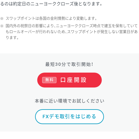
るのは約定日のニューヨーククローズ後となります。
ソ/円は10万通貨単位。
※
スワップポイントは各国の金利情勢により変動します。
※
国内外の祝祭日の影響により、ニューヨーククローズ時点で建玉を保有していて
もロールオーバーが行われないため、スワップポイントが発生しない営業日があ
ります。
最短30分で取引開始！
口座開設
無料
本番に近い環境でお試しください
FXデモ取引をはじめる