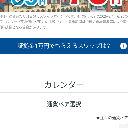
※1万通貨あたり/1日分のスワップポイントです。※「35→70」は2026/6/1～6/30の
買いスワップ平均値（35円）との比較です。※実施期間は今後の市場環境等により変
更・延長となる場合があります。
証拠金1万円で
もらえるスワップは？
証拠金1万円あたりのスワップポイントは、取引の資金効率を示した参
考値です。
CHF/JPY、EUR/USD、GBP/USD、NZD/USD、EUR/GBP、EUR/AUD、
GBP/AUDは売スワップの値です。
カレンダー
1万通貨
証拠金
あたりの
1日の
1万円あたりの
通貨ペア
取引証拠金
スワップ
ポイント
スワップ
ポイント
通貨ペア選択
▲
▼
昇順
降順
昇順
降順
昇順
降順
USD/JPY
154円
65,020円
23.6円
★
注目の通貨ペア
EUR/JPY
75円
74,270円
10円