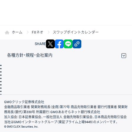
ホーム
FXネオ
スワップポイントカレンダー
X
facebook
LINE
リンクをコピー
SHARE
各種方針・規程・会社案内
取引規程・約款
サイトマップ
その他のご案内
個人情報保護方針
最良執行方針
サイトのご利用について
ディスクレイマー
信託保全
リスク説明
会社案内
GMOクリック証券株式会社
金融商品取引業者 関東財務局長（金商）第77号 商品先物取引業者 銀行代理業者 関東財
務局長（銀代）第330号 所属銀行：GMOあおぞらネット銀行株式会社
加入協会：日本証券業協会、一般社団法人 金融先物取引業協会、日本商品先物取引協会
当社はGMOインターネットグループ（東証プライム上場9449）のメンバーです。
© GMO CLICK Securities, Inc.