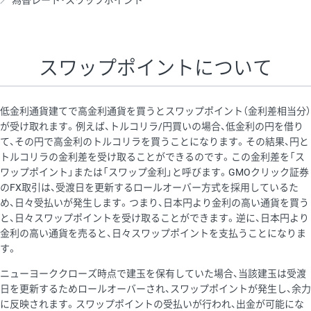
為替レート・スワップポイント
AUD/USD
16円
44,990円
3.5円
NZD/USD
41円
36,920円
11.1円
スワップポイントについて
EUR/GBP
71円
74,270円
9.5円
EUR/AUD
103円
74,270円
13.8円
低金利通貨建てで高金利通貨を買うとスワップポイント（金利差相当分）
GBP/AUD
43円
86,230円
4.9円
が受け取れます。例えば、トルコリラ/円買いの場合、低金利の円を借り
て、その円で高金利のトルコリラを買うことになります。その結果、円と
AUD/NZD
66円
44,990円
14.6円
トルコリラの金利差を受け取ることができるのです。この金利差を「ス
EUR/CHF
111円
74,270円
14.9円
ワップポイント」または「スワップ金利」と呼びます。GMOクリック証券
のFX取引は、受渡日を更新するロールオーバー方式を採用しているた
GBP/CHF
220円
86,230円
25.5円
め、日々受払いが発生します。つまり、日本円より金利の高い通貨を買う
USD/CHF
160円
65,030円
24.6円
と、日々スワップポイントを受け取ることができます。逆に、日本円より
金利の高い通貨を売ると、日々スワップポイントを支払うことになりま
す。
※取引証拠金は同日の当社為替レート（ニューヨーククローズ・
ニューヨーククローズ時点で建玉を保有していた場合、当該建玉は受渡
MIDレート）に基づいて算出。
日を更新するためロールオーバーされ、スワップポイントが発生し、余力
※ハンガリーフォリント/円と南アフリカランド/円とメキシコペ
に反映されます。スワップポイントの受払いが行われ、出金が可能にな
ソ/円は10万通貨単位。