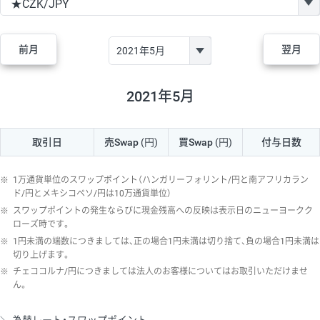
GBP/JPY
170円
86,230円
19.7円
AUD/JPY
106円
44,990円
23.5円
前月
翌月
NZD/JPY
28円
36,920円
7.5円
CAD/JPY
38円
45,810円
8.2円
2021年5月
CHF/JPY
34円
80,440円
4.2円
取引日
売Swap
(円)
買Swap
(円)
付与日数
TRY/JPY
26円
1,400円
185.7円
CZK/JPY
7円
3,060円
22.8円
※
1万通貨単位のスワップポイント（ハンガリーフォリント/円と南アフリカラン
PLN/JPY
35円
17,280円
20.2円
ド/円とメキシコペソ/円は10万通貨単位）
※
スワップポイントの発生ならびに現金残高への反映は表示日のニューヨークク
HUF/JPY
16円
2,090円
76.5円
ローズ時です。
※
1円未満の端数につきましては、正の場合1円未満は切り捨て、負の場合1円未満は
ZAR/JPY
130円
39,680円
32.7円
切り上げます。
MXN/JPY
140円
37,180円
37.6円
※
チェココルナ/円につきましては法人のお客様についてはお取引いただけませ
ん。
EUR/USD
74円
74,270円
9.9円
GBP/USD
4円
86,230円
0.4円