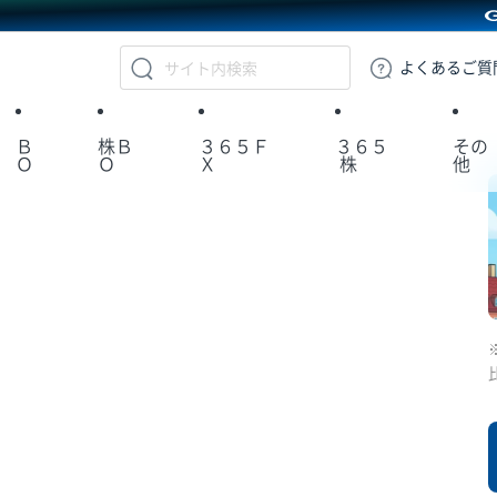
GMOクリック証券
よくある
ご質
Ｂ
株Ｂ
３６５Ｆ
３６５
その
Ｏ
Ｏ
Ｘ
株
他