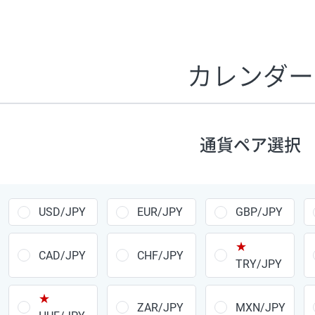
証拠金1万円あたりのスワップポイントは、取引の資金効率
CHF/JPY、EUR/USD、GBP/USD、NZD/USD、EUR/GBP、E
す。
カレンダー
1万通貨
あたりの
通貨ペア
1日の
スワップ
取引
ポイント
▲
▼
昇順
降順
通貨ペア選択
USD/JPY
154円
EUR/JPY
75円
USD/JPY
EUR/JPY
GBP/JPY
GBP/JPY
170円
★
AUD/JPY
106円
CAD/JPY
CHF/JPY
TRY/JPY
NZD/JPY
28円
★
ZAR/JPY
MXN/JPY