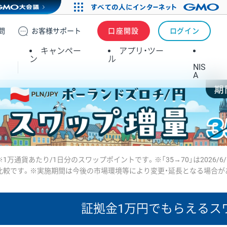
問
お客様
サポート
口座開設
ログイン
キャンペー
アプリ・ツー
ン
ル
NIS
A
※1万通貨あたり/1日分のスワップポイントです。※「35→70」は2026/6
比較です。※実施期間は今後の市場環境等により変更・延長となる場合が
証拠金1万円で
もらえるス