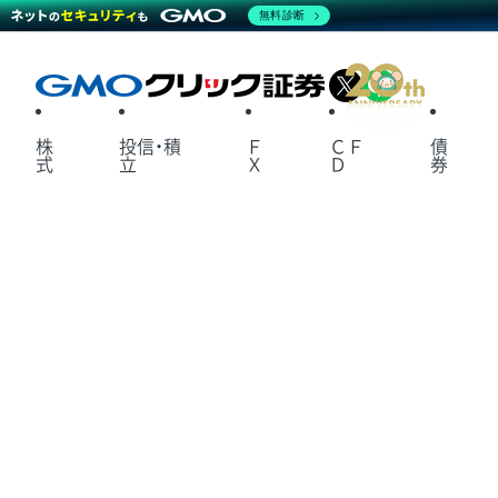
無料診断
X
LINE
株
投信・積
Ｆ
ＣＦ
債
式
立
Ｘ
Ｄ
券