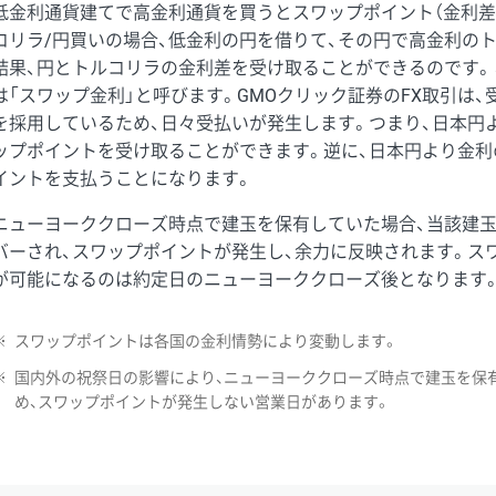
低金利通貨建てで高金利通貨を買うとスワップポイント（金利差
コリラ/円買いの場合、低金利の円を借りて、その円で高金利の
結果、円とトルコリラの金利差を受け取ることができるのです。
は「スワップ金利」と呼びます。GMOクリック証券のFX取引は
を採用しているため、日々受払いが発生します。つまり、日本円
ップポイントを受け取ることができます。逆に、日本円より金利
イントを支払うことになります。
ニューヨーククローズ時点で建玉を保有していた場合、当該建
バーされ、スワップポイントが発生し、余力に反映されます。ス
が可能になるのは約定日のニューヨーククローズ後となります
※
スワップポイントは各国の金利情勢により変動します。
※
国内外の祝祭日の影響により、ニューヨーククローズ時点で建玉を保
め、スワップポイントが発生しない営業日があります。