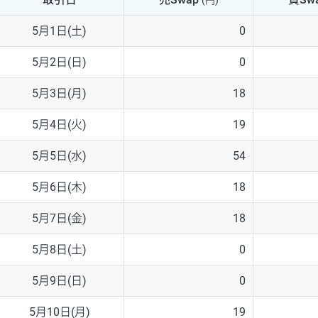
(円)
NZD/USD
41円
5月1日(土)
0
EUR/GBP
71円
5月2日(日)
0
EUR/AUD
103円
5月3日(月)
18
GBP/AUD
43円
5月4日(火)
19
AUD/NZD
66円
5月5日(水)
54
EUR/CHF
111円
5月6日(木)
18
GBP/CHF
220円
5月7日(金)
18
USD/CHF
160円
5月8日(土)
0
5月9日(日)
0
※2026/6/30の当社のスワップポイントおよび、同日の為替レート
※取引証拠金は同日の当社為替レート（ニューヨーククローズ・MIDレ
5月10日(月)
19
※ハンガリーフォリント/円と南アフリカランド/円とメキシコペソ/円