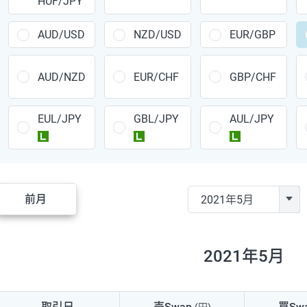
HUF/JPY
CAD/JPY
38円
CHF/JPY
34円
AUD/USD
NZD/USD
EUR/GBP
TRY/JPY
26円
AUD/NZD
EUR/CHF
GBP/CHF
CZK/JPY
7円
EUL/JPY
GBL/JPY
AUL/JPY
PLN/JPY
35円
ラージ
ラージ
ラージ
HUF/JPY
16円
ZAR/JPY
130円
前月
MXN/JPY
140円
EUR/USD
74円
2021年5月
GBP/USD
4円
AUD/USD
16円
取引日
売Swap
買Sw