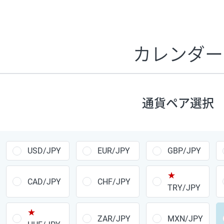
証拠金1万円あたりのスワップポイントは、取引の資金効率
CHF/JPY、EUR/USD、GBP/USD、NZD/USD、EUR/GBP、E
す。
カレンダー
1万通貨
あたりの
通貨ペア
1日の
スワップ
取引
ポイント
▲
▼
昇順
降順
通貨ペア選択
USD/JPY
154円
EUR/JPY
75円
USD/JPY
EUR/JPY
GBP/JPY
GBP/JPY
170円
★
AUD/JPY
106円
CAD/JPY
CHF/JPY
TRY/JPY
NZD/JPY
28円
★
ZAR/JPY
MXN/JPY