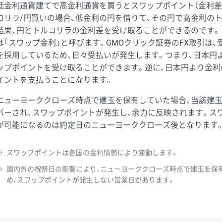
低金利通貨建てで高金利通貨を買うとスワップポイント（金利差
コリラ/円買いの場合、低金利の円を借りて、その円で高金利の
結果、円とトルコリラの金利差を受け取ることができるのです。
は「スワップ金利」と呼びます。GMOクリック証券のFX取引は
を採用しているため、日々受払いが発生します。つまり、日本円
ップポイントを受け取ることができます。逆に、日本円より金利
イントを支払うことになります。
ニューヨーククローズ時点で建玉を保有していた場合、当該建
バーされ、スワップポイントが発生し、余力に反映されます。ス
が可能になるのは約定日のニューヨーククローズ後となります
※
スワップポイントは各国の金利情勢により変動します。
※
国内外の祝祭日の影響により、ニューヨーククローズ時点で建玉を保
め、スワップポイントが発生しない営業日があります。