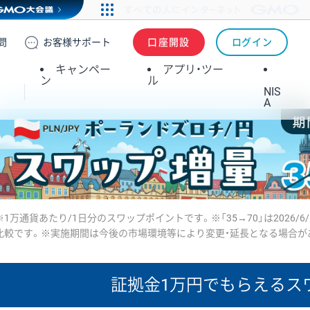
問
お客様
サポート
口座開設
ログイン
キャンペー
アプリ・ツー
ン
ル
NIS
A
※1万通貨あたり/1日分のスワップポイントです。※「35→70」は2026/6
比較です。※実施期間は今後の市場環境等により変更・延長となる場合が
証拠金1万円で
もらえるス