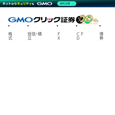
無料診断
X
LINE
株
投信・積
Ｆ
ＣＦ
債
式
立
Ｘ
Ｄ
券