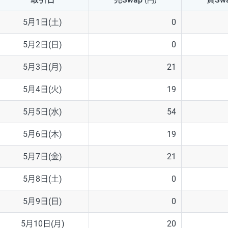
(円)
NZD/USD
41円
5月1日(土)
0
EUR/GBP
71円
5月2日(日)
0
EUR/AUD
103円
5月3日(月)
21
GBP/AUD
43円
5月4日(火)
19
AUD/NZD
66円
5月5日(水)
54
EUR/CHF
111円
5月6日(木)
19
GBP/CHF
220円
5月7日(金)
21
USD/CHF
160円
5月8日(土)
0
5月9日(日)
0
※取引証拠金は同日の当社為替レート（ニューヨーククローズ・MIDレ
5月10日(月)
20
※ハンガリーフォリント/円と南アフリカランド/円とメキシコペソ/円