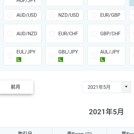
HUF/JPY
CAD/JPY
38円
CHF/JPY
34円
AUD/USD
NZD/USD
EUR/GBP
TRY/JPY
26円
AUD/NZD
EUR/CHF
GBP/CHF
CZK/JPY
7円
EUL/JPY
GBL/JPY
AUL/JPY
PLN/JPY
35円
ラージ
ラージ
ラージ
HUF/JPY
16円
ZAR/JPY
130円
前月
MXN/JPY
140円
EUR/USD
74円
2021年5月
GBP/USD
4円
AUD/USD
16円
取引日
売Swap
買Sw