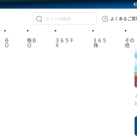
GMOクリック証券
よくある
ご質
Ｂ
株Ｂ
３６５Ｆ
３６５
その
Ｏ
Ｏ
Ｘ
株
他