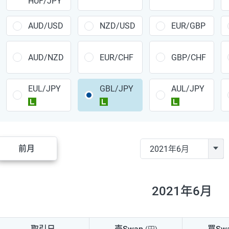
HUF/JPY
CAD/JPY
38円
CHF/JPY
34円
AUD/USD
NZD/USD
EUR/GBP
TRY/JPY
26円
AUD/NZD
EUR/CHF
GBP/CHF
CZK/JPY
7円
EUL/JPY
GBL/JPY
AUL/JPY
PLN/JPY
35円
ラージ
ラージ
ラージ
HUF/JPY
16円
ZAR/JPY
130円
前月
MXN/JPY
140円
EUR/USD
74円
2021年6月
GBP/USD
4円
AUD/USD
16円
取引日
売Swap
買Sw