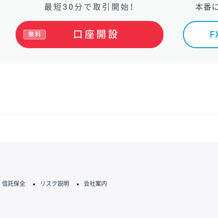
最短30分で取引開始！
本番
口座開設
無料
信託保全
リスク説明
会社案内