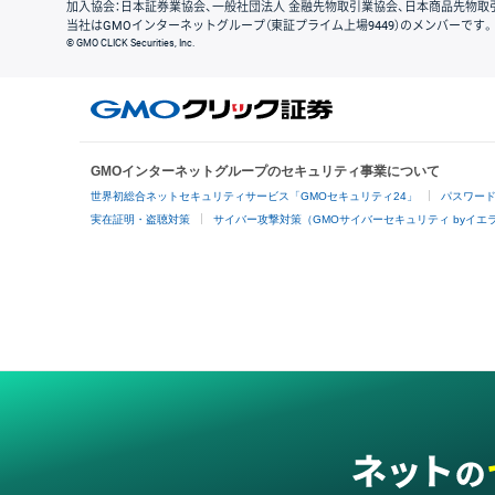
加入協会：日本証券業協会、一般社団法人 金融先物取引業協会、日本商品先物取
当社はGMOインターネットグループ（東証プライム上場9449）のメンバーです。
© GMO CLICK Securities, Inc.
GMOインターネットグループのセキュリティ事業について
世界初総合ネットセキュリティサービス「GMOセキュリティ24」
パスワー
実在証明・盗聴対策
サイバー攻撃対策（GMOサイバーセキュリティ byイエ