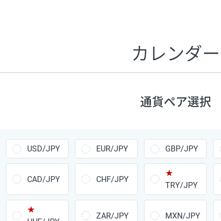
証拠金1万円あたりのスワップポイントは、取引の資金効率
CHF/JPY、EUR/USD、GBP/USD、NZD/USD、EUR/GBP、E
す。
カレンダー
1万通貨
あたりの
通貨ペア
1日の
スワップ
取引
ポイント
▲
▼
昇順
降順
通貨ペア選択
USD/JPY
154円
EUR/JPY
75円
USD/JPY
EUR/JPY
GBP/JPY
GBP/JPY
170円
★
AUD/JPY
106円
CAD/JPY
CHF/JPY
TRY/JPY
NZD/JPY
28円
★
ZAR/JPY
MXN/JPY