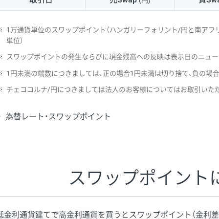
(円)
NZD/USD
41円
※
1万通貨単位のスワップポイント（ハンガリーフォリント/円と南アフリ
EUR/GBP
71円
単位）
※
スワップポイントの発生ならびに現金残高への反映は表示日のニュー
EUR/AUD
103円
※
1円未満の端数につきましては、正の場合1円未満は切り捨て、負の場
GBP/AUD
43円
※
チェココルナ/円につきましては法人のお客様についてはお取引いた
AUD/NZD
66円
為替レート・スワップポイント
EUR/CHF
111円
GBP/CHF
220円
USD/CHF
160円
スワップポイント
※2026/6/30の当社のスワップポイントおよび、同日の為替レート
※取引証拠金は同日の当社為替レート（ニューヨーククローズ・MIDレ
低金利通貨建てで高金利通貨を買うとスワップポイント（金利差
※ハンガリーフォリント/円と南アフリカランド/円とメキシコペソ/円