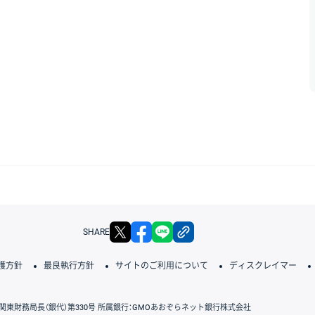
X
facebook
LINE
リンクをコピー
SHARE
護方針
最良執行方針
サイトのご利用について
ディスクレイマー
関東財務局長（銀代）第330号 所属銀行：GMOあおぞらネット銀行株式会社