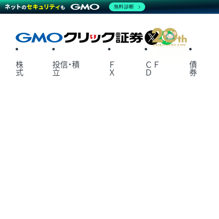
無料診断
X
LINE
株
投信・積
Ｆ
ＣＦ
債
式
立
Ｘ
Ｄ
券