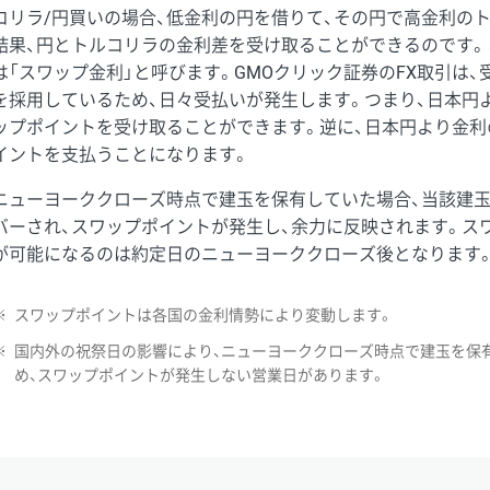
コリラ/円買いの場合、低金利の円を借りて、その円で高金利の
結果、円とトルコリラの金利差を受け取ることができるのです。
は「スワップ金利」と呼びます。GMOクリック証券のFX取引は
を採用しているため、日々受払いが発生します。つまり、日本円
ップポイントを受け取ることができます。逆に、日本円より金利
イントを支払うことになります。
ニューヨーククローズ時点で建玉を保有していた場合、当該建
バーされ、スワップポイントが発生し、余力に反映されます。ス
が可能になるのは約定日のニューヨーククローズ後となります
※
スワップポイントは各国の金利情勢により変動します。
※
国内外の祝祭日の影響により、ニューヨーククローズ時点で建玉を保
め、スワップポイントが発生しない営業日があります。