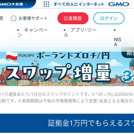
問
お客様
サポート
口座開設
ログイン
キャンペー
アプリ・ツー
ン
ル
NIS
A
※1万通貨あたり/1日分のスワップポイントです。※「35→70」は2026/6
比較です。※実施期間は今後の市場環境等により変更・延長となる場合が
証拠金1万円で
もらえるス