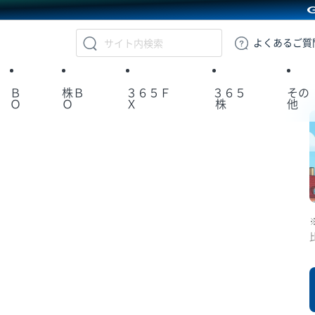
GMOクリック証券
よくある
ご質
Ｂ
株Ｂ
３６５Ｆ
３６５
その
Ｏ
Ｏ
Ｘ
株
他