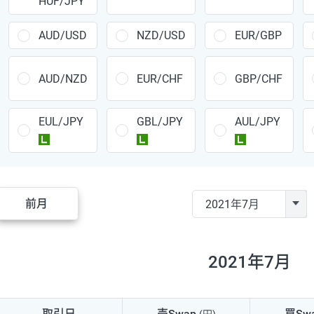
HUF/JPY
CAD/JPY
38円
CHF/JPY
34円
AUD/USD
NZD/USD
EUR/GBP
TRY/JPY
26円
AUD/NZD
EUR/CHF
GBP/CHF
CZK/JPY
7円
EUL/JPY
GBL/JPY
AUL/JPY
PLN/JPY
35円
ラージ
ラージ
ラージ
HUF/JPY
16円
ZAR/JPY
130円
前月
MXN/JPY
140円
EUR/USD
74円
2021年7月
GBP/USD
4円
AUD/USD
16円
取引日
売Swap
買Sw