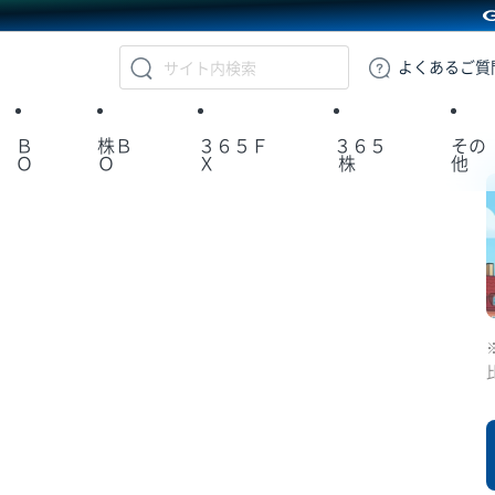
GMOクリック証券
よくある
ご質
Ｂ
株Ｂ
３６５Ｆ
３６５
その
Ｏ
Ｏ
Ｘ
株
他