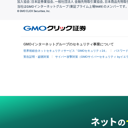
加入協会：日本証券業協会、一般社団法人 金融先物取引業協会、日本商品先物取
当社はGMOインターネットグループ（東証プライム上場9449）のメンバーです。
© GMO CLICK Securities, Inc.
GMOインターネットグループのセキュリティ事業について
世界初総合ネットセキュリティサービス「GMOセキュリティ24」
パスワー
実在証明・盗聴対策
サイバー攻撃対策（GMOサイバーセキュリティ byイエ