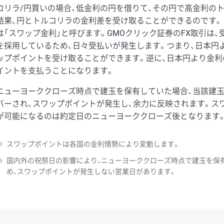
コリラ/円買いの場合、低金利の円を借りて、その円で高金利の
結果、円とトルコリラの金利差を受け取ることができるのです。
は「スワップ金利」と呼びます。GMOクリック証券のFX取引は
を採用しているため、日々受払いが発生します。つまり、日本円
ップポイントを受け取ることができます。逆に、日本円より金利
イントを支払うことになります。
ニューヨーククローズ時点で建玉を保有していた場合、当該建
バーされ、スワップポイントが発生し、余力に反映されます。ス
が可能になるのは約定日のニューヨーククローズ後となります
※
スワップポイントは各国の金利情勢により変動します。
※
国内外の祝祭日の影響により、ニューヨーククローズ時点で建玉を保
め、スワップポイントが発生しない営業日があります。