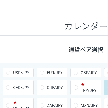
証拠金1万円あたりのスワップポイントは、取引の資金効率
CHF/JPY、EUR/USD、GBP/USD、NZD/USD、EUR/GBP、E
す。
カレンダー
1万通貨
あたりの
通貨ペア
1日の
スワップ
取引
ポイント
▲
▼
昇順
降順
通貨ペア選択
USD/JPY
154円
EUR/JPY
75円
USD/JPY
EUR/JPY
GBP/JPY
GBP/JPY
170円
★
AUD/JPY
106円
CAD/JPY
CHF/JPY
TRY/JPY
NZD/JPY
28円
★
ZAR/JPY
MXN/JPY