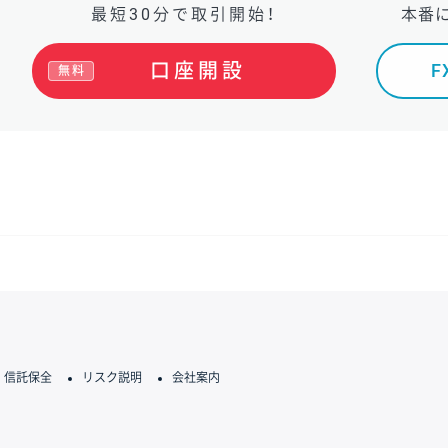
最短30分で取引開始！
本番
口座開設
無料
信託保全
リスク説明
会社案内