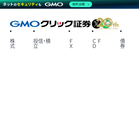
無料診断
X
LINE
株
投信・積
Ｆ
ＣＦ
債
式
立
Ｘ
Ｄ
券