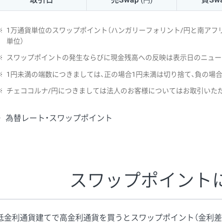
(円)
NZD/USD
41円
※
1万通貨単位のスワップポイント（ハンガリーフォリント/円と南アフリ
EUR/GBP
71円
単位）
※
スワップポイントの発生ならびに現金残高への反映は表示日のニュー
EUR/AUD
103円
※
1円未満の端数につきましては、正の場合1円未満は切り捨て、負の場
GBP/AUD
43円
※
チェココルナ/円につきましては法人のお客様についてはお取引いた
AUD/NZD
66円
為替レート・スワップポイント
EUR/CHF
111円
GBP/CHF
220円
USD/CHF
160円
スワップポイント
※2026/6/30の当社のスワップポイントおよび、同日の為替レート
※取引証拠金は同日の当社為替レート（ニューヨーククローズ・MIDレ
低金利通貨建てで高金利通貨を買うとスワップポイント（金利差
※ハンガリーフォリント/円と南アフリカランド/円とメキシコペソ/円