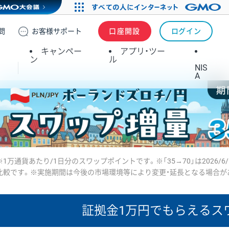
問
お客様
サポート
口座開設
ログイン
キャンペー
アプリ・ツー
ン
ル
NIS
A
※1万通貨あたり/1日分のスワップポイントです。※「35→70」は2026/6
比較です。※実施期間は今後の市場環境等により変更・延長となる場合が
証拠金1万円で
もらえるス