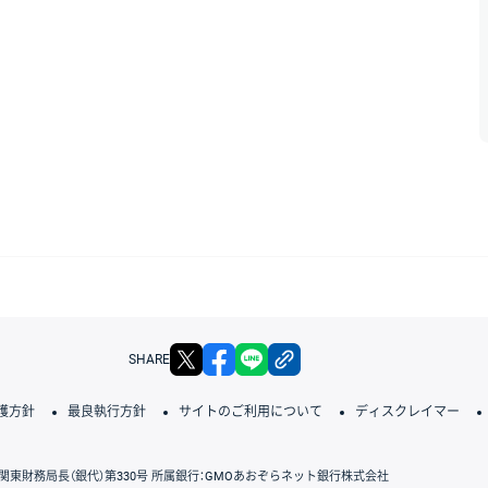
X
facebook
LINE
リンクをコピー
SHARE
護方針
最良執行方針
サイトのご利用について
ディスクレイマー
関東財務局長（銀代）第330号 所属銀行：GMOあおぞらネット銀行株式会社