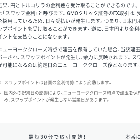
結果、円とトルコリラの金利差を受け取ることができるのです。
は「スワップ金利」と呼びます。GMOクリック証券のFX取引は
を採用しているため、日々受払いが発生します。つまり、日本円
ップポイントを受け取ることができます。逆に、日本円より金利
イントを支払うことになります。
ニューヨーククローズ時点で建玉を保有していた場合、当該建
バーされ、スワップポイントが発生し、余力に反映されます。ス
が可能になるのは約定日のニューヨーククローズ後となります
※
スワップポイントは各国の金利情勢により変動します。
※
国内外の祝祭日の影響により、ニューヨーククローズ時点で建玉を保
め、スワップポイントが発生しない営業日があります。
最短30分で取引開始！
本番