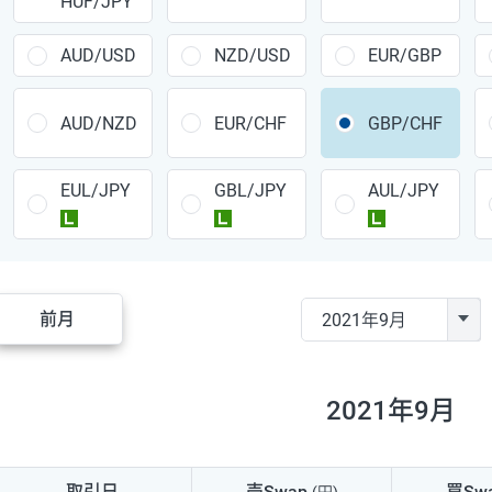
HUF/JPY
CAD/JPY
38円
CHF/JPY
34円
AUD/USD
NZD/USD
EUR/GBP
TRY/JPY
26円
AUD/NZD
EUR/CHF
GBP/CHF
CZK/JPY
7円
EUL/JPY
GBL/JPY
AUL/JPY
PLN/JPY
35円
ラージ
ラージ
ラージ
HUF/JPY
16円
ZAR/JPY
130円
前月
MXN/JPY
140円
EUR/USD
74円
2021年9月
GBP/USD
4円
AUD/USD
16円
取引日
売Swap
買Sw