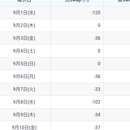
(円)
NZD/USD
41円
9月1日(水)
-120
EUR/GBP
71円
9月2日(木)
0
EUR/AUD
103円
9月3日(金)
-36
GBP/AUD
43円
9月4日(土)
0
AUD/NZD
66円
9月5日(日)
0
EUR/CHF
111円
9月6日(月)
-36
GBP/CHF
220円
9月7日(火)
-33
USD/CHF
160円
9月8日(水)
-102
9月9日(木)
-34
※2026/6/30の当社のスワップポイントおよび、同日の為替レート
※取引証拠金は同日の当社為替レート（ニューヨーククローズ・MIDレ
9月10日(金)
-37
※ハンガリーフォリント/円と南アフリカランド/円とメキシコペソ/円