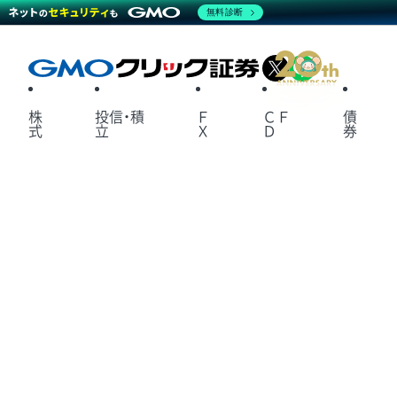
無料診断
X
LINE
株
投信・積
Ｆ
ＣＦ
債
式
立
Ｘ
Ｄ
券