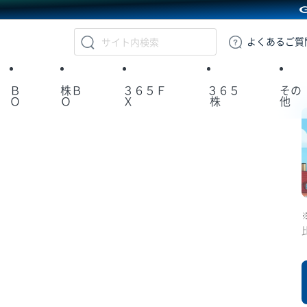
GMOクリック証券
よくある
ご質
Ｂ
株Ｂ
３６５Ｆ
３６５
その
Ｏ
Ｏ
Ｘ
株
他