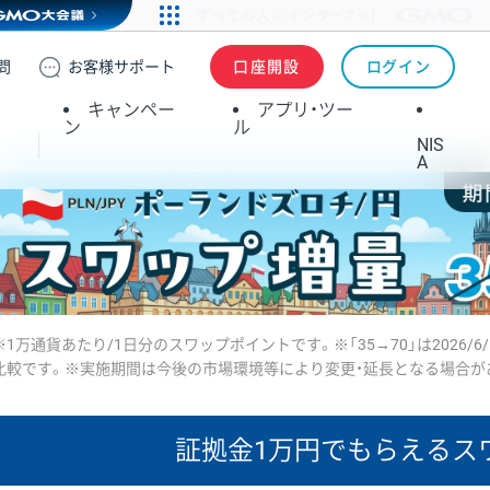
問
お客様
サポート
口座開設
ログイン
キャンペー
アプリ・ツー
ン
ル
NIS
A
※1万通貨あたり/1日分のスワップポイントです。※「35→70」は2026/6
比較です。※実施期間は今後の市場環境等により変更・延長となる場合が
証拠金1万円で
もらえるス