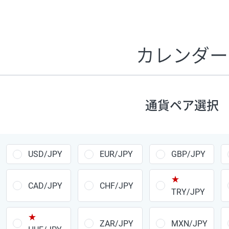
証拠金1万円あたりのスワップポイントは、取引の資金効率
CHF/JPY、EUR/USD、GBP/USD、NZD/USD、EUR/GBP、E
す。
カレンダー
1万通貨
あたりの
通貨ペア
1日の
スワップ
取引
ポイント
▲
▼
昇順
降順
通貨ペア選択
USD/JPY
154円
EUR/JPY
75円
USD/JPY
EUR/JPY
GBP/JPY
GBP/JPY
170円
★
AUD/JPY
106円
CAD/JPY
CHF/JPY
TRY/JPY
NZD/JPY
28円
★
ZAR/JPY
MXN/JPY