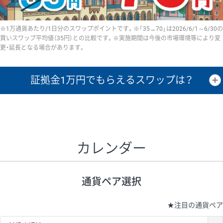
※1万通貨あたり/1日分のスワップポイントです。※「35→70」は2026/6/1～6/30の
買いスワップ平均値（35円）との比較です。※実施期間は今後の市場環境等により変
更・延長となる場合があります。
証拠金1万円で
もらえるスワップは？
証拠金1万円あたりのスワップポイントは、取引の資金効率を示した参
考値です。
CHF/JPY、EUR/USD、GBP/USD、NZD/USD、EUR/GBP、EUR/AUD、
GBP/AUDは売スワップの値です。
カレンダー
1万通貨
証拠金
あたりの
1日の
1万円あたりの
通貨ペア
取引証拠金
スワップ
ポイント
スワップ
ポイント
通貨ペア選択
▲
▼
昇順
降順
昇順
降順
昇順
降順
USD/JPY
154円
65,020円
23.6円
★
注目の通貨ペア
EUR/JPY
75円
74,270円
10円