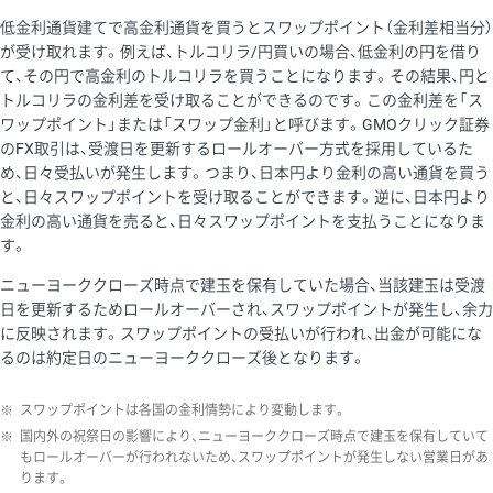
低金利通貨建てで高金利通貨を買うとスワップポイント（金利差相当分）
が受け取れます。例えば、トルコリラ/円買いの場合、低金利の円を借り
て、その円で高金利のトルコリラを買うことになります。その結果、円と
トルコリラの金利差を受け取ることができるのです。この金利差を「ス
ワップポイント」または「スワップ金利」と呼びます。GMOクリック証券
のFX取引は、受渡日を更新するロールオーバー方式を採用しているた
め、日々受払いが発生します。つまり、日本円より金利の高い通貨を買う
と、日々スワップポイントを受け取ることができます。逆に、日本円より
金利の高い通貨を売ると、日々スワップポイントを支払うことになりま
す。
ニューヨーククローズ時点で建玉を保有していた場合、当該建玉は受渡
日を更新するためロールオーバーされ、スワップポイントが発生し、余力
に反映されます。スワップポイントの受払いが行われ、出金が可能にな
るのは約定日のニューヨーククローズ後となります。
※
スワップポイントは各国の金利情勢により変動します。
※
国内外の祝祭日の影響により、ニューヨーククローズ時点で建玉を保有していて
もロールオーバーが行われないため、スワップポイントが発生しない営業日があ
ります。