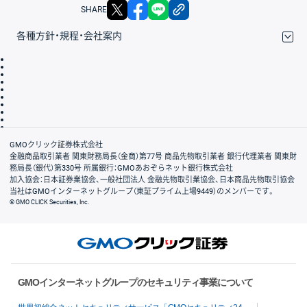
X
facebook
LINE
リンクをコピー
SHARE
各種方針・規程・会社案内
取引規程・約款
サイトマップ
その他のご案内
個人情報保護方針
最良執行方針
サイトのご利用について
ディスクレイマー
信託保全
リスク説明
会社案内
GMOクリック証券株式会社
金融商品取引業者 関東財務局長（金商）第77号 商品先物取引業者 銀行代理業者 関東財
務局長（銀代）第330号 所属銀行：GMOあおぞらネット銀行株式会社
加入協会：日本証券業協会、一般社団法人 金融先物取引業協会、日本商品先物取引協会
当社はGMOインターネットグループ（東証プライム上場9449）のメンバーです。
© GMO CLICK Securities, Inc.
GMOインターネットグループのセキュリティ事業について