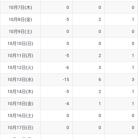
10月7日(木)
0
0
0
AUD/USD
16円
44,990円
3.5円
10月8日(金)
-5
2
1
NZD/USD
41円
36,920円
11.1円
10月9日(土)
0
0
0
EUR/GBP
71円
74,270円
9.5円
EUR/AUD
103円
74,270円
13.8円
10月10日(日)
0
0
0
GBP/AUD
43円
86,230円
4.9円
10月11日(月)
-5
2
1
AUD/NZD
66円
44,990円
14.6円
10月12日(火)
-6
3
1
EUR/CHF
111円
74,270円
14.9円
10月13日(水)
-15
6
3
GBP/CHF
220円
86,230円
25.5円
10月14日(木)
-5
2
1
USD/CHF
160円
65,030円
24.6円
10月15日(金)
-4
1
1
※2026/6/30の当社のスワップポイントおよび、同日の為替レート
10月16日(土)
0
0
0
に基づいて算出。
※取引証拠金は同日の当社為替レート（ニューヨーククローズ・
10月17日(日)
0
0
0
MIDレート）に基づいて算出。
※ハンガリーフォリント/円と南アフリカランド/円とメキシコペ