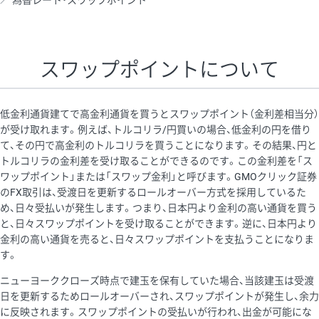
為替レート・スワップポイント
AUD/USD
16円
44,990円
3.5円
NZD/USD
41円
36,920円
11.1円
スワップポイントについて
EUR/GBP
71円
74,270円
9.5円
EUR/AUD
103円
74,270円
13.8円
低金利通貨建てで高金利通貨を買うとスワップポイント（金利差相当分）
GBP/AUD
43円
86,230円
4.9円
が受け取れます。例えば、トルコリラ/円買いの場合、低金利の円を借り
て、その円で高金利のトルコリラを買うことになります。その結果、円と
AUD/NZD
66円
44,990円
14.6円
トルコリラの金利差を受け取ることができるのです。この金利差を「ス
EUR/CHF
111円
74,270円
14.9円
ワップポイント」または「スワップ金利」と呼びます。GMOクリック証券
のFX取引は、受渡日を更新するロールオーバー方式を採用しているた
GBP/CHF
220円
86,230円
25.5円
め、日々受払いが発生します。つまり、日本円より金利の高い通貨を買う
USD/CHF
160円
65,030円
24.6円
と、日々スワップポイントを受け取ることができます。逆に、日本円より
金利の高い通貨を売ると、日々スワップポイントを支払うことになりま
す。
※取引証拠金は同日の当社為替レート（ニューヨーククローズ・
ニューヨーククローズ時点で建玉を保有していた場合、当該建玉は受渡
MIDレート）に基づいて算出。
日を更新するためロールオーバーされ、スワップポイントが発生し、余力
※ハンガリーフォリント/円と南アフリカランド/円とメキシコペ
に反映されます。スワップポイントの受払いが行われ、出金が可能にな
ソ/円は10万通貨単位。