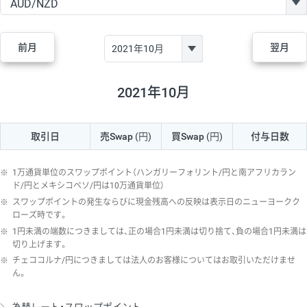
GBP/JPY
170円
86,230円
19.7円
AUD/JPY
106円
44,990円
23.5円
前月
翌月
NZD/JPY
28円
36,920円
7.5円
CAD/JPY
38円
45,810円
8.2円
2021年10月
CHF/JPY
34円
80,440円
4.2円
取引日
売Swap
(円)
買Swap
(円)
付与日数
TRY/JPY
26円
1,400円
185.7円
CZK/JPY
7円
3,060円
22.8円
※
1万通貨単位のスワップポイント（ハンガリーフォリント/円と南アフリカラン
PLN/JPY
35円
17,280円
20.2円
ド/円とメキシコペソ/円は10万通貨単位）
※
スワップポイントの発生ならびに現金残高への反映は表示日のニューヨークク
HUF/JPY
16円
2,090円
76.5円
ローズ時です。
※
1円未満の端数につきましては、正の場合1円未満は切り捨て、負の場合1円未満は
ZAR/JPY
130円
39,680円
32.7円
切り上げます。
MXN/JPY
140円
37,180円
37.6円
※
チェココルナ/円につきましては法人のお客様についてはお取引いただけませ
ん。
EUR/USD
74円
74,270円
9.9円
GBP/USD
4円
86,230円
0.4円