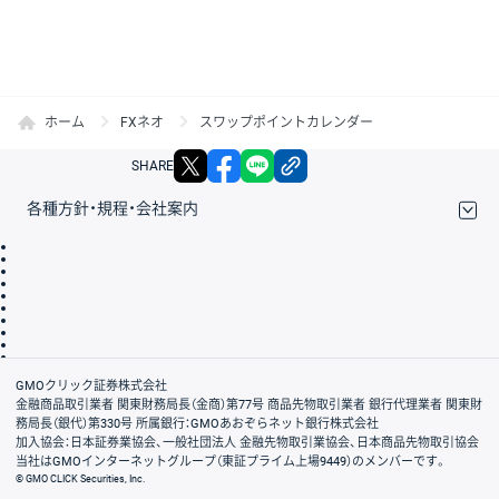
ホーム
FXネオ
スワップポイントカレンダー
X
facebook
LINE
リンクをコピー
SHARE
各種方針・規程・会社案内
取引規程・約款
サイトマップ
その他のご案内
個人情報保護方針
最良執行方針
サイトのご利用について
ディスクレイマー
信託保全
リスク説明
会社案内
GMOクリック証券株式会社
金融商品取引業者 関東財務局長（金商）第77号 商品先物取引業者 銀行代理業者 関東財
務局長（銀代）第330号 所属銀行：GMOあおぞらネット銀行株式会社
加入協会：日本証券業協会、一般社団法人 金融先物取引業協会、日本商品先物取引協会
当社はGMOインターネットグループ（東証プライム上場9449）のメンバーです。
© GMO CLICK Securities, Inc.