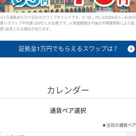
※1万通貨あたり/1日分のスワップポイントです。※「35→70」は2026/6/1～6/30の
買いスワップ平均値（35円）との比較です。※実施期間は今後の市場環境等により変
更・延長となる場合があります。
証拠金1万円で
もらえるスワップは？
証拠金1万円あたりのスワップポイントは、取引の資金効率を示した参
考値です。
CHF/JPY、EUR/USD、GBP/USD、NZD/USD、EUR/GBP、EUR/AUD、
GBP/AUDは売スワップの値です。
カレンダー
1万通貨
証拠金
あたりの
1日の
1万円あたりの
通貨ペア
取引証拠金
スワップ
ポイント
スワップ
ポイント
通貨ペア選択
▲
▼
昇順
降順
昇順
降順
昇順
降順
USD/JPY
154円
65,020円
23.6円
★
注目の通貨ペア
EUR/JPY
75円
74,270円
10円