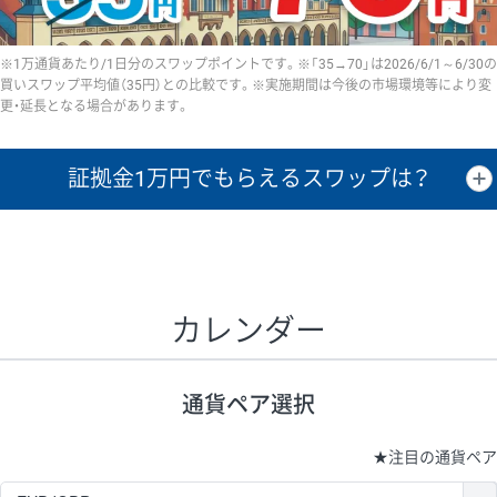
※1万通貨あたり/1日分のスワップポイントです。※「35→70」は2026/6/1～6/30の
買いスワップ平均値（35円）との比較です。※実施期間は今後の市場環境等により変
更・延長となる場合があります。
証拠金1万円で
もらえるスワップは？
証拠金1万円あたりのスワップポイントは、取引の資金効率を示した参
考値です。
CHF/JPY、EUR/USD、GBP/USD、NZD/USD、EUR/GBP、EUR/AUD、
GBP/AUDは売スワップの値です。
カレンダー
1万通貨
証拠金
あたりの
1日の
1万円あたりの
通貨ペア
取引証拠金
スワップ
ポイント
スワップ
ポイント
通貨ペア選択
▲
▼
昇順
降順
昇順
降順
昇順
降順
USD/JPY
161円
63,050円
25.5円
★
注目の通貨ペア
EUR/JPY
80円
72,570円
11円