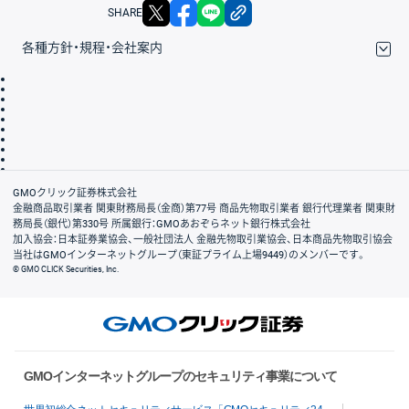
X
facebook
LINE
リンクをコピー
SHARE
各種方針・規程・会社案内
取引規程・約款
サイトマップ
その他のご案内
個人情報保護方針
最良執行方針
サイトのご利用について
ディスクレイマー
信託保全
リスク説明
会社案内
GMOクリック証券株式会社
金融商品取引業者 関東財務局長（金商）第77号 商品先物取引業者 銀行代理業者 関東財
務局長（銀代）第330号 所属銀行：GMOあおぞらネット銀行株式会社
加入協会：日本証券業協会、一般社団法人 金融先物取引業協会、日本商品先物取引協会
当社はGMOインターネットグループ（東証プライム上場9449）のメンバーです。
© GMO CLICK Securities, Inc.
GMOインターネットグループのセキュリティ事業について