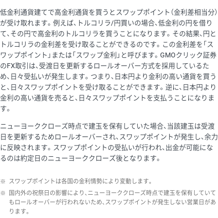
低金利通貨建てで高金利通貨を買うとスワップポイント（金利差相当分）
が受け取れます。例えば、トルコリラ/円買いの場合、低金利の円を借り
て、その円で高金利のトルコリラを買うことになります。その結果、円と
トルコリラの金利差を受け取ることができるのです。この金利差を「ス
ワップポイント」または「スワップ金利」と呼びます。GMOクリック証券
のFX取引は、受渡日を更新するロールオーバー方式を採用しているた
め、日々受払いが発生します。つまり、日本円より金利の高い通貨を買う
と、日々スワップポイントを受け取ることができます。逆に、日本円より
金利の高い通貨を売ると、日々スワップポイントを支払うことになりま
す。
ニューヨーククローズ時点で建玉を保有していた場合、当該建玉は受渡
日を更新するためロールオーバーされ、スワップポイントが発生し、余力
に反映されます。スワップポイントの受払いが行われ、出金が可能にな
るのは約定日のニューヨーククローズ後となります。
※
スワップポイントは各国の金利情勢により変動します。
※
国内外の祝祭日の影響により、ニューヨーククローズ時点で建玉を保有していて
もロールオーバーが行われないため、スワップポイントが発生しない営業日があ
ります。