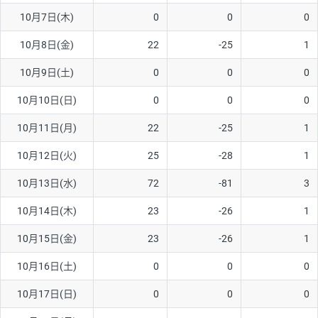
10月7日(木)
0
0
0
AUD/USD
12円
44,260円
2.7円
10月8日(金)
22
-25
1
NZD/USD
27円
37,070円
7.2円
10月9日(土)
0
0
0
EUR/GBP
74円
72,660円
10.1円
EUR/AUD
102円
72,650円
14円
10月10日(日)
0
0
0
GBP/AUD
32円
84,960円
3.7円
10月11日(月)
22
-25
1
AUD/NZD
55円
44,260円
12.4円
10月12日(火)
25
-28
1
EUR/CHF
98円
72,680円
13.4円
10月13日(水)
72
-81
3
GBP/CHF
210円
84,990円
24.7円
10月14日(木)
23
-26
1
USD/CHF
148円
63,050円
23.4円
10月15日(金)
23
-26
1
10月16日(土)
0
0
0
※取引証拠金は同日の当社為替レート（ニューヨーククローズ・
MIDレート）に基づいて算出。
10月17日(日)
0
0
0
※ハンガリーフォリント/円と南アフリカランド/円とメキシコペ
ソ/円は10万通貨単位。