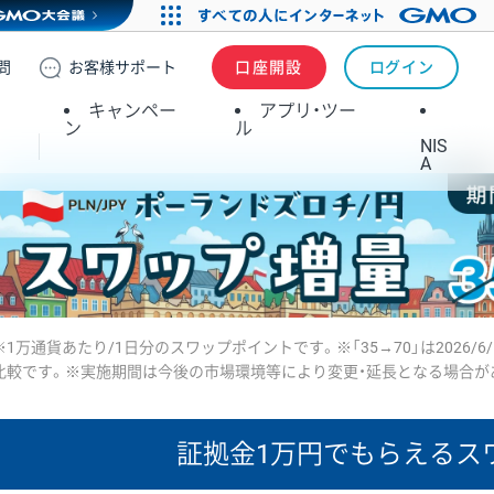
問
お客様
サポート
口座開設
ログイン
キャンペー
アプリ・ツー
ン
ル
NIS
A
※1万通貨あたり/1日分のスワップポイントです。※「35→70」は2026/6
比較です。※実施期間は今後の市場環境等により変更・延長となる場合が
証拠金1万円で
もらえるス