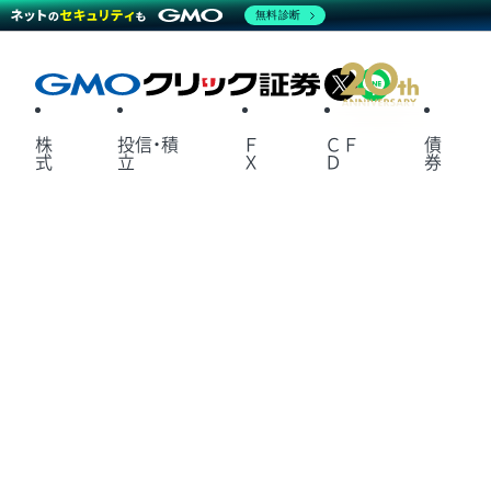
無料診断
X
LINE
株
投信・積
Ｆ
ＣＦ
債
式
立
Ｘ
Ｄ
券