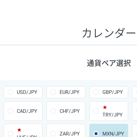
証拠金1万円あたりのスワップポイントは、取引の資金効率
CHF/JPY、EUR/USD、GBP/USD、NZD/USD、EUR/GBP、E
す。
カレンダー
1万通貨
あたりの
通貨ペア
1日の
スワップ
取引
ポイント
▲
▼
昇順
降順
通貨ペア選択
USD/JPY
154円
EUR/JPY
75円
USD/JPY
EUR/JPY
GBP/JPY
GBP/JPY
170円
★
AUD/JPY
106円
CAD/JPY
CHF/JPY
TRY/JPY
NZD/JPY
28円
★
ZAR/JPY
MXN/JPY