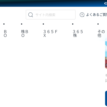
GMOクリック証券
よくある
ご質
Ｂ
株Ｂ
３６５Ｆ
３６５
その
Ｏ
Ｏ
Ｘ
株
他