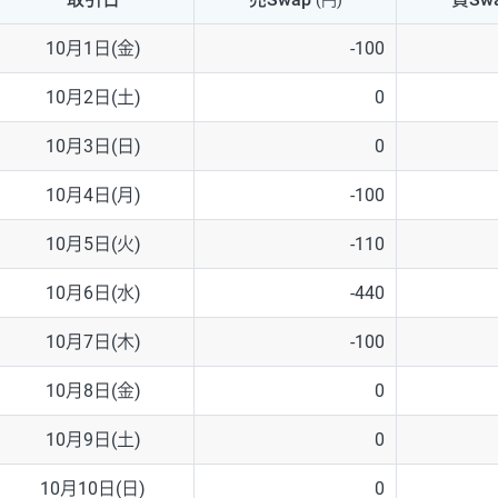
(円)
NZD/USD
41円
10月1日(金)
-100
EUR/GBP
71円
10月2日(土)
0
EUR/AUD
103円
10月3日(日)
0
GBP/AUD
43円
10月4日(月)
-100
AUD/NZD
66円
10月5日(火)
-110
EUR/CHF
111円
10月6日(水)
-440
GBP/CHF
220円
10月7日(木)
-100
USD/CHF
160円
10月8日(金)
0
10月9日(土)
0
※2026/6/30の当社のスワップポイントおよび、同日の為替レート
※取引証拠金は同日の当社為替レート（ニューヨーククローズ・MIDレ
10月10日(日)
0
※ハンガリーフォリント/円と南アフリカランド/円とメキシコペソ/円