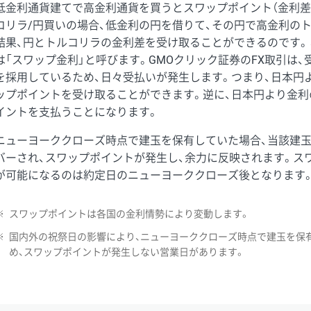
低金利通貨建てで高金利通貨を買うとスワップポイント（金利差
コリラ/円買いの場合、低金利の円を借りて、その円で高金利の
結果、円とトルコリラの金利差を受け取ることができるのです。
は「スワップ金利」と呼びます。GMOクリック証券のFX取引は
を採用しているため、日々受払いが発生します。つまり、日本円
ップポイントを受け取ることができます。逆に、日本円より金利
イントを支払うことになります。
ニューヨーククローズ時点で建玉を保有していた場合、当該建
バーされ、スワップポイントが発生し、余力に反映されます。ス
が可能になるのは約定日のニューヨーククローズ後となります
※
スワップポイントは各国の金利情勢により変動します。
※
国内外の祝祭日の影響により、ニューヨーククローズ時点で建玉を保
め、スワップポイントが発生しない営業日があります。