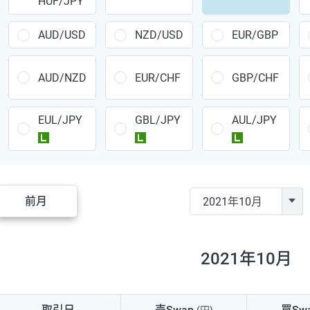
HUF/JPY
CAD/JPY
38円
CHF/JPY
34円
AUD/USD
NZD/USD
EUR/GBP
TRY/JPY
26円
AUD/NZD
EUR/CHF
GBP/CHF
CZK/JPY
7円
EUL/JPY
GBL/JPY
AUL/JPY
PLN/JPY
35円
ラージ
ラージ
ラージ
HUF/JPY
16円
ZAR/JPY
130円
前月
MXN/JPY
140円
EUR/USD
74円
2021年10月
GBP/USD
4円
AUD/USD
16円
取引日
売Swap
買Sw