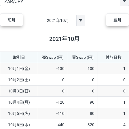
GBP/JPY
170円
86,230円
19.7円
AUD/JPY
106円
44,990円
23.5円
前月
翌月
NZD/JPY
28円
36,920円
7.5円
CAD/JPY
38円
45,810円
8.2円
2021年10月
CHF/JPY
34円
80,440円
4.2円
取引日
売Swap
(円)
買Swap
(円)
付与日数
TRY/JPY
26円
1,400円
185.7円
CZK/JPY
7円
3,060円
22.8円
10月1日(金)
-130
100
1
PLN/JPY
35円
17,280円
20.2円
10月2日(土)
0
0
0
HUF/JPY
16円
2,090円
76.5円
10月3日(日)
0
0
0
ZAR/JPY
130円
39,680円
32.7円
10月4日(月)
-120
90
1
MXN/JPY
140円
37,180円
37.6円
10月5日(火)
-110
80
1
EUR/USD
74円
74,270円
9.9円
10月6日(水)
-440
320
4
GBP/USD
4円
86,230円
0.4円