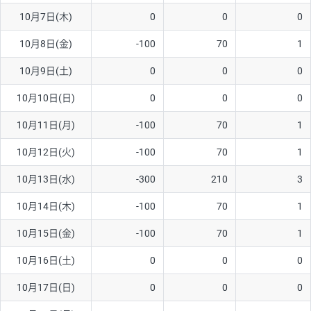
10月7日(木)
0
0
0
AUD/USD
16円
44,990円
3.5円
10月8日(金)
-100
70
1
NZD/USD
41円
36,920円
11.1円
10月9日(土)
0
0
0
EUR/GBP
71円
74,270円
9.5円
EUR/AUD
103円
74,270円
13.8円
10月10日(日)
0
0
0
GBP/AUD
43円
86,230円
4.9円
10月11日(月)
-100
70
1
AUD/NZD
66円
44,990円
14.6円
10月12日(火)
-100
70
1
EUR/CHF
111円
74,270円
14.9円
10月13日(水)
-300
210
3
GBP/CHF
220円
86,230円
25.5円
10月14日(木)
-100
70
1
USD/CHF
160円
65,030円
24.6円
10月15日(金)
-100
70
1
※2026/6/30の当社のスワップポイントおよび、同日の為替レート
10月16日(土)
0
0
0
に基づいて算出。
※取引証拠金は同日の当社為替レート（ニューヨーククローズ・
10月17日(日)
0
0
0
MIDレート）に基づいて算出。
※ハンガリーフォリント/円と南アフリカランド/円とメキシコペ