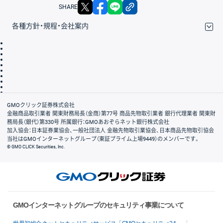
X
facebook
LINE
リンクをコピー
SHARE
各種方針・規程・会社案内
取引規程・約款
サイトマップ
その他のご案内
個人情報保護方針
最良執行方針
サイトのご利用について
ディスクレイマー
信託保全
リスク説明
会社案内
GMOクリック証券株式会社
金融商品取引業者 関東財務局長（金商）第77号 商品先物取引業者 銀行代理業者 関東財
務局長（銀代）第330号 所属銀行：GMOあおぞらネット銀行株式会社
加入協会：日本証券業協会、一般社団法人 金融先物取引業協会、日本商品先物取引協会
当社はGMOインターネットグループ（東証プライム上場9449）のメンバーです。
© GMO CLICK Securities, Inc.
GMOインターネットグループのセキュリティ事業について