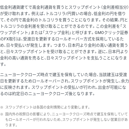
低金利通貨建てで高金利通貨を買うとスワップポイント（金利差相当分）
が受け取れます。例えば、トルコリラ/円買いの場合、低金利の円を借り
て、その円で高金利のトルコリラを買うことになります。その結果、円と
トルコリラの金利差を受け取ることができるのです。この金利差を「ス
ワップポイント」または「スワップ金利」と呼びます。GMOクリック証券
のFX取引は、受渡日を更新するロールオーバー方式を採用しているた
め、日々受払いが発生します。つまり、日本円より金利の高い通貨を買う
と、日々スワップポイントを受け取ることができます。逆に、日本円より
金利の高い通貨を売ると、日々スワップポイントを支払うことになりま
す。
ニューヨーククローズ時点で建玉を保有していた場合、当該建玉は受渡
日を更新するためロールオーバーされ、スワップポイントが発生し、余力
に反映されます。スワップポイントの受払いが行われ、出金が可能にな
るのは約定日のニューヨーククローズ後となります。
※
スワップポイントは各国の金利情勢により変動します。
※
国内外の祝祭日の影響により、ニューヨーククローズ時点で建玉を保有していて
もロールオーバーが行われないため、スワップポイントが発生しない営業日があ
ります。