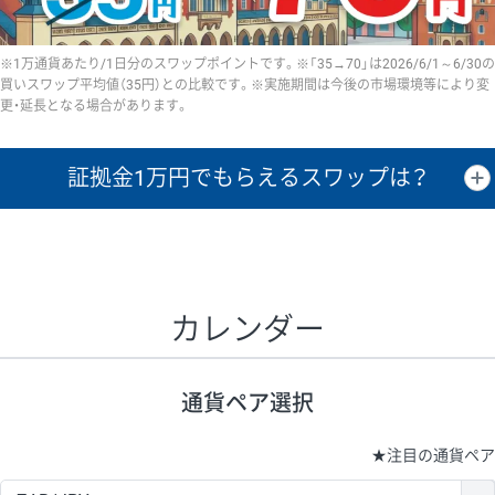
※1万通貨あたり/1日分のスワップポイントです。※「35→70」は2026/6/1～6/30の
買いスワップ平均値（35円）との比較です。※実施期間は今後の市場環境等により変
更・延長となる場合があります。
証拠金1万円で
もらえるスワップは？
証拠金1万円あたりのスワップポイントは、取引の資金効率を示した参
考値です。
CHF/JPY、EUR/USD、GBP/USD、NZD/USD、EUR/GBP、EUR/AUD、
GBP/AUDは売スワップの値です。
カレンダー
1万通貨
証拠金
あたりの
1日の
1万円あたりの
通貨ペア
取引証拠金
スワップ
ポイント
スワップ
ポイント
通貨ペア選択
▲
▼
昇順
降順
昇順
降順
昇順
降順
USD/JPY
154円
65,020円
23.6円
★
注目の通貨ペア
EUR/JPY
75円
74,270円
10円