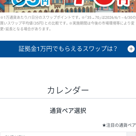
※1万通貨あたり/1日分のスワップポイントです。※「35→70」は2026/6/1～6/30の
買いスワップ平均値（35円）との比較です。※実施期間は今後の市場環境等により変
更・延長となる場合があります。
証拠金1万円で
もらえるスワップは？
証拠金1万円あたりのスワップポイントは、取引の資金効率を示した参
考値です。
CHF/JPY、EUR/USD、GBP/USD、NZD/USD、EUR/GBP、EUR/AUD、
GBP/AUDは売スワップの値です。
カレンダー
1万通貨
証拠金
あたりの
1日の
1万円あたりの
通貨ペア
取引証拠金
スワップ
ポイント
スワップ
ポイント
通貨ペア選択
▲
▼
昇順
降順
昇順
降順
昇順
降順
USD/JPY
154円
65,020円
23.6円
★
注目の通貨ペア
EUR/JPY
75円
74,270円
10円