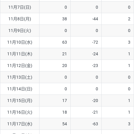
11月7日(日)
0
0
0
AUD/USD
16円
44,990円
3.5円
11月8日(月)
38
-44
2
NZD/USD
41円
36,920円
11.1円
11月9日(火)
0
0
0
EUR/GBP
71円
74,270円
9.5円
EUR/AUD
103円
74,270円
13.8円
11月10日(水)
63
-72
3
GBP/AUD
43円
86,230円
4.9円
11月11日(木)
21
-24
1
AUD/NZD
66円
44,990円
14.6円
11月12日(金)
20
-23
1
EUR/CHF
111円
74,270円
14.9円
11月13日(土)
0
0
0
GBP/CHF
220円
86,230円
25.5円
11月14日(日)
0
0
0
USD/CHF
160円
65,030円
24.6円
11月15日(月)
17
-20
1
11月16日(火)
18
-21
1
※取引証拠金は同日の当社為替レート（ニューヨーククローズ・
MIDレート）に基づいて算出。
11月17日(水)
54
-63
3
※ハンガリーフォリント/円と南アフリカランド/円とメキシコペ
ソ/円は10万通貨単位。