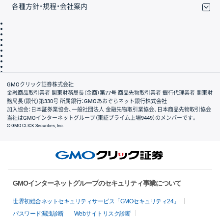
各種方針・規程・会社案内
取引規程・約款
サイトマップ
その他のご案内
個人情報保護方針
最良執行方針
サイトのご利用について
ディスクレイマー
信託保全
リスク説明
会社案内
GMOクリック証券株式会社
金融商品取引業者 関東財務局長（金商）第77号 商品先物取引業者 銀行代理業者 関東財
務局長（銀代）第330号 所属銀行：GMOあおぞらネット銀行株式会社
加入協会：日本証券業協会、一般社団法人 金融先物取引業協会、日本商品先物取引協会
当社はGMOインターネットグループ（東証プライム上場9449）のメンバーです。
© GMO CLICK Securities, Inc.
GMOインターネットグループのセキュリティ事業について
世界初総合ネットセキュリティサービス「GMOセキュリティ24」
パスワード漏洩診断
Webサイトリスク診断