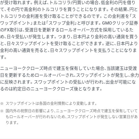
が受け取れます。例えば、トルコリラ/円買いの場合、低金利の円を借り
て、その円で高金利のトルコリラを買うことになります。その結果、円と
トルコリラの金利差を受け取ることができるのです。この金利差を「ス
ワップポイント」または「スワップ金利」と呼びます。GMOクリック証券
のFX取引は、受渡日を更新するロールオーバー方式を採用しているた
め、日々受払いが発生します。つまり、日本円より金利の高い通貨を買う
と、日々スワップポイントを受け取ることができます。逆に、日本円より
金利の高い通貨を売ると、日々スワップポイントを支払うことになりま
す。
ニューヨーククローズ時点で建玉を保有していた場合、当該建玉は受渡
日を更新するためロールオーバーされ、スワップポイントが発生し、余力
に反映されます。スワップポイントの受払いが行われ、出金が可能にな
るのは約定日のニューヨーククローズ後となります。
※
スワップポイントは各国の金利情勢により変動します。
※
国内外の祝祭日の影響により、ニューヨーククローズ時点で建玉を保有していて
もロールオーバーが行われないため、スワップポイントが発生しない営業日があ
ります。