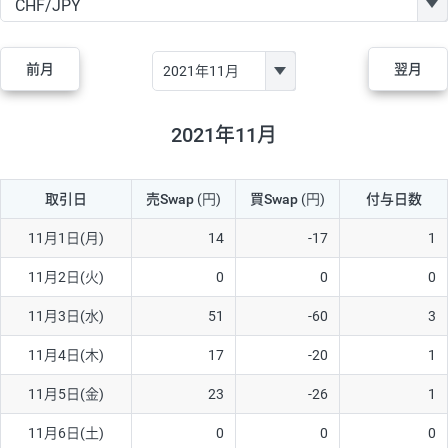
GBP/JPY
170円
86,230円
19.7円
AUD/JPY
106円
44,990円
23.5円
前月
翌月
NZD/JPY
28円
36,920円
7.5円
CAD/JPY
38円
45,810円
8.2円
2021年11月
CHF/JPY
34円
80,440円
4.2円
取引日
売Swap
(円)
買Swap
(円)
付与日数
TRY/JPY
26円
1,400円
185.7円
CZK/JPY
7円
3,060円
22.8円
11月1日(月)
14
-17
1
PLN/JPY
35円
17,280円
20.2円
11月2日(火)
0
0
0
HUF/JPY
16円
2,090円
76.5円
11月3日(水)
51
-60
3
ZAR/JPY
130円
39,680円
32.7円
11月4日(木)
17
-20
1
MXN/JPY
140円
37,180円
37.6円
11月5日(金)
23
-26
1
EUR/USD
74円
74,270円
9.9円
11月6日(土)
0
0
0
GBP/USD
4円
86,230円
0.4円