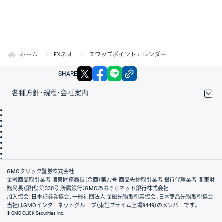
ホーム
FXネオ
スワップポイントカレンダー
X
facebook
LINE
リンクをコピー
SHARE
各種方針・規程・会社案内
取引規程・約款
サイトマップ
その他のご案内
個人情報保護方針
最良執行方針
サイトのご利用について
ディスクレイマー
信託保全
リスク説明
会社案内
GMOクリック証券株式会社
金融商品取引業者 関東財務局長（金商）第77号 商品先物取引業者 銀行代理業者 関東財
務局長（銀代）第330号 所属銀行：GMOあおぞらネット銀行株式会社
加入協会：日本証券業協会、一般社団法人 金融先物取引業協会、日本商品先物取引協会
当社はGMOインターネットグループ（東証プライム上場9449）のメンバーです。
© GMO CLICK Securities, Inc.