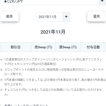
GBP/JPY
170円
86,230円
19.7円
AUD/JPY
106円
44,990円
23.5円
前月
翌月
NZD/JPY
28円
36,920円
7.5円
CAD/JPY
38円
45,810円
8.2円
2021年11月
CHF/JPY
34円
80,440円
4.2円
取引日
売Swap
(円)
買Swap
(円)
付与日数
TRY/JPY
26円
1,400円
185.7円
CZK/JPY
7円
3,060円
22.8円
※
1万通貨単位のスワップポイント（ハンガリーフォリント/円と南アフリカラン
PLN/JPY
35円
17,280円
20.2円
ド/円とメキシコペソ/円は10万通貨単位）
※
スワップポイントの発生ならびに現金残高への反映は表示日のニューヨークク
HUF/JPY
16円
2,090円
76.5円
ローズ時です。
※
1円未満の端数につきましては、正の場合1円未満は切り捨て、負の場合1円未満は
ZAR/JPY
130円
39,680円
32.7円
切り上げます。
MXN/JPY
140円
37,180円
37.6円
※
チェココルナ/円につきましては法人のお客様についてはお取引いただけませ
ん。
EUR/USD
74円
74,270円
9.9円
GBP/USD
4円
86,230円
0.4円