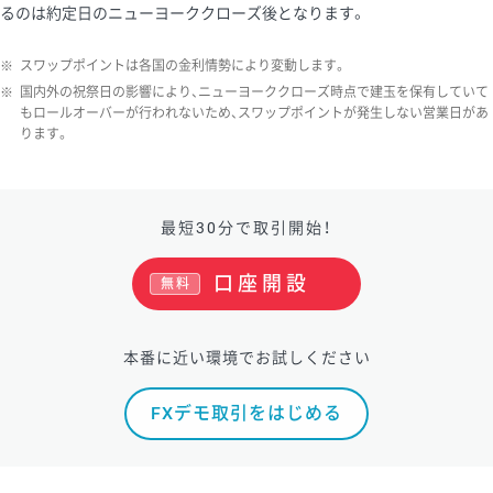
るのは約定日のニューヨーククローズ後となります。
ソ/円は10万通貨単位。
※
スワップポイントは各国の金利情勢により変動します。
※
国内外の祝祭日の影響により、ニューヨーククローズ時点で建玉を保有していて
もロールオーバーが行われないため、スワップポイントが発生しない営業日があ
ります。
最短30分で取引開始！
口座開設
無料
本番に近い環境でお試しください
FXデモ取引をはじめる