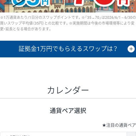
※1万通貨あたり/1日分のスワップポイントです。※「35→70」は2026/6/1～6/30の
買いスワップ平均値（35円）との比較です。※実施期間は今後の市場環境等により変
更・延長となる場合があります。
証拠金1万円で
もらえるスワップは？
証拠金1万円あたりのスワップポイントは、取引の資金効率を示した参
考値です。
CHF/JPY、EUR/USD、GBP/USD、NZD/USD、EUR/GBP、EUR/AUD、
GBP/AUDは売スワップの値です。
カレンダー
1万通貨
証拠金
あたりの
1日の
1万円あたりの
通貨ペア
取引証拠金
スワップ
ポイント
スワップ
ポイント
通貨ペア選択
▲
▼
昇順
降順
昇順
降順
昇順
降順
USD/JPY
154円
65,020円
23.6円
★
注目の通貨ペア
EUR/JPY
75円
74,270円
10円