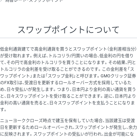
為替レート・スワップポイント
AUD/USD
16円
44,990円
3.5円
NZD/USD
41円
36,920円
11.1円
スワップポイントについて
EUR/GBP
71円
74,270円
9.5円
EUR/AUD
103円
74,270円
13.8円
低金利通貨建てで高金利通貨を買うとスワップポイント（金利差相当分）
GBP/AUD
43円
86,230円
4.9円
が受け取れます。例えば、トルコリラ/円買いの場合、低金利の円を借り
て、その円で高金利のトルコリラを買うことになります。その結果、円と
AUD/NZD
66円
44,990円
14.6円
トルコリラの金利差を受け取ることができるのです。この金利差を「ス
EUR/CHF
111円
74,270円
14.9円
ワップポイント」または「スワップ金利」と呼びます。GMOクリック証券
のFX取引は、受渡日を更新するロールオーバー方式を採用しているた
GBP/CHF
220円
86,230円
25.5円
め、日々受払いが発生します。つまり、日本円より金利の高い通貨を買う
USD/CHF
160円
65,030円
24.6円
と、日々スワップポイントを受け取ることができます。逆に、日本円より
金利の高い通貨を売ると、日々スワップポイントを支払うことになりま
※2026/6/30の当社のスワップポイントおよび、同日の為替レート
す。
に基づいて算出。
ニューヨーククローズ時点で建玉を保有していた場合、当該建玉は受渡
※取引証拠金は同日の当社為替レート（ニューヨーククローズ・
日を更新するためロールオーバーされ、スワップポイントが発生し、余力
MIDレート）に基づいて算出。
に反映されます。スワップポイントの受払いが行われ、出金が可能にな
※ハンガリーフォリント/円と南アフリカランド/円とメキシコペ