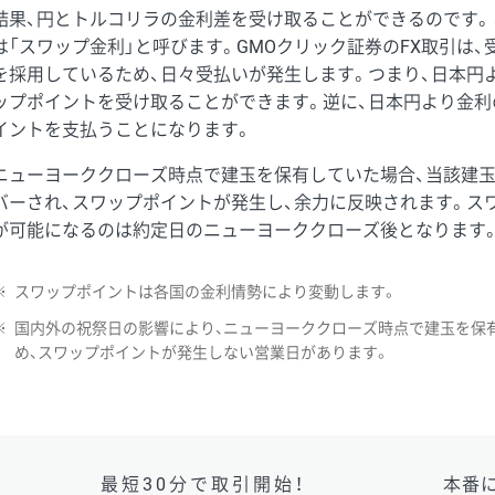
結果、円とトルコリラの金利差を受け取ることができるのです。
は「スワップ金利」と呼びます。GMOクリック証券のFX取引は
を採用しているため、日々受払いが発生します。つまり、日本円
ップポイントを受け取ることができます。逆に、日本円より金利
イントを支払うことになります。
ニューヨーククローズ時点で建玉を保有していた場合、当該建
バーされ、スワップポイントが発生し、余力に反映されます。ス
が可能になるのは約定日のニューヨーククローズ後となります
※
スワップポイントは各国の金利情勢により変動します。
※
国内外の祝祭日の影響により、ニューヨーククローズ時点で建玉を保
め、スワップポイントが発生しない営業日があります。
最短30分で取引開始！
本番