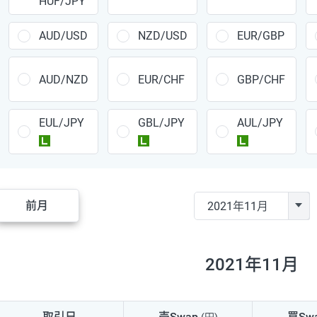
HUF/JPY
CAD/JPY
38円
CHF/JPY
34円
AUD/USD
NZD/USD
EUR/GBP
TRY/JPY
26円
AUD/NZD
EUR/CHF
GBP/CHF
CZK/JPY
7円
EUL/JPY
GBL/JPY
AUL/JPY
PLN/JPY
35円
ラージ
ラージ
ラージ
HUF/JPY
16円
ZAR/JPY
130円
前月
MXN/JPY
140円
EUR/USD
74円
2021年11月
GBP/USD
4円
AUD/USD
16円
取引日
売Swap
買Sw