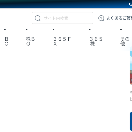
GMOクリック証券
よくある
ご質
Ｂ
株Ｂ
３６５Ｆ
３６５
その
Ｏ
Ｏ
Ｘ
株
他