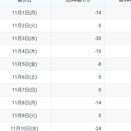
(円)
NZD/USD
41円
11月1日(月)
-14
EUR/GBP
71円
11月2日(火)
0
EUR/AUD
103円
11月3日(水)
-30
GBP/AUD
43円
11月4日(木)
-10
AUD/NZD
66円
11月5日(金)
-8
EUR/CHF
111円
11月6日(土)
0
GBP/CHF
220円
11月7日(日)
0
USD/CHF
160円
11月8日(月)
-14
11月9日(火)
0
※取引証拠金は同日の当社為替レート（ニューヨーククローズ・MIDレ
11月10日(水)
-24
※ハンガリーフォリント/円と南アフリカランド/円とメキシコペソ/円