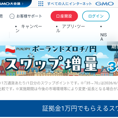
問
お客様
サポート
口座開設
ログイン
キャンペー
アプリ・ツー
ン
ル
NIS
A
※1万通貨あたり/1日分のスワップポイントです。※「35→70」は2026/6
比較です。※実施期間は今後の市場環境等により変更・延長となる場合が
証拠金1万円で
もらえるス