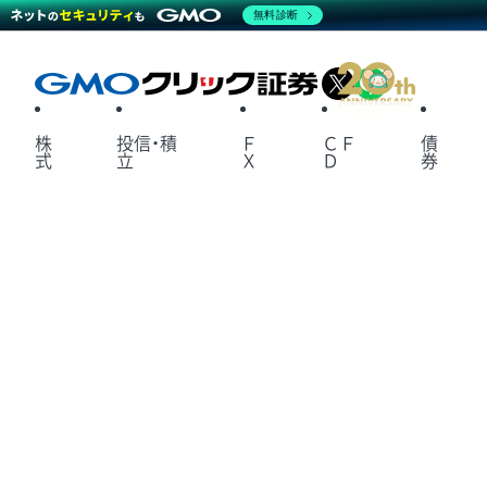
無料診断
X
LINE
株
投信・積
Ｆ
ＣＦ
債
式
立
Ｘ
Ｄ
券