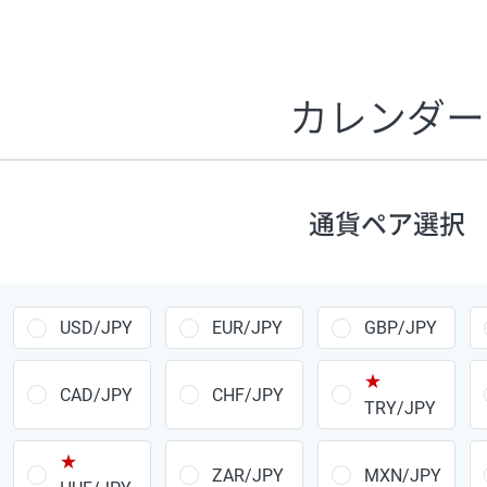
証拠金1万円あたりのスワップポイントは、取引の資金効率
CHF/JPY、EUR/USD、GBP/USD、NZD/USD、EUR/GBP、E
す。
カレンダー
1万通貨
あたりの
通貨ペア
1日の
スワップ
取引
ポイント
▲
▼
昇順
降順
通貨ペア選択
USD/JPY
154円
EUR/JPY
75円
USD/JPY
EUR/JPY
GBP/JPY
GBP/JPY
170円
★
AUD/JPY
106円
CAD/JPY
CHF/JPY
TRY/JPY
NZD/JPY
28円
★
ZAR/JPY
MXN/JPY