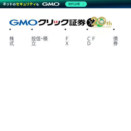
無料診断
X
LINE
株
投信・積
Ｆ
ＣＦ
債
式
立
Ｘ
Ｄ
券