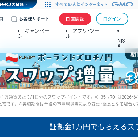
問
お客様
サポート
口座開設
ログイン
キャンペー
アプリ・ツー
ン
ル
NIS
A
※1万通貨あたり/1日分のスワップポイントです。※「35→70」は2026/6
比較です。※実施期間は今後の市場環境等により変更・延長となる場合が
証拠金1万円で
もらえるス