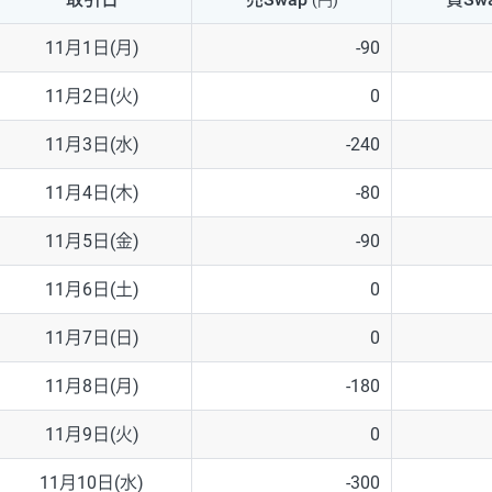
(円)
NZD/USD
41円
11月1日(月)
-90
EUR/GBP
71円
11月2日(火)
0
EUR/AUD
103円
11月3日(水)
-240
GBP/AUD
43円
11月4日(木)
-80
AUD/NZD
66円
11月5日(金)
-90
EUR/CHF
111円
11月6日(土)
0
GBP/CHF
220円
11月7日(日)
0
USD/CHF
160円
11月8日(月)
-180
11月9日(火)
0
※取引証拠金は同日の当社為替レート（ニューヨーククローズ・MIDレ
11月10日(水)
-300
※ハンガリーフォリント/円と南アフリカランド/円とメキシコペソ/円