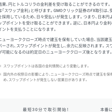
結果、円とトルコリラの金利差を受け取ることができるのです。
は「スワップ金利」と呼びます。GMOクリック証券のFX取引は
を採用しているため、日々受払いが発生します。つまり、日本円
ップポイントを受け取ることができます。逆に、日本円より金利
イントを支払うことになります。
ニューヨーククローズ時点で建玉を保有していた場合、当該建
バーされ、スワップポイントが発生し、余力に反映されます。ス
が可能になるのは約定日のニューヨーククローズ後となります
※
スワップポイントは各国の金利情勢により変動します。
※
国内外の祝祭日の影響により、ニューヨーククローズ時点で建玉を保
め、スワップポイントが発生しない営業日があります。
最短30分で取引開始！
本番