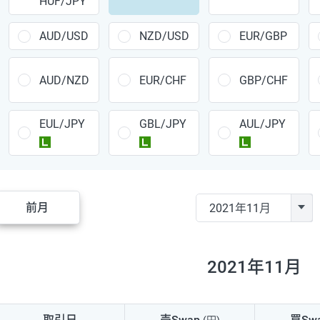
HUF/JPY
CAD/JPY
38円
CHF/JPY
34円
AUD/USD
NZD/USD
EUR/GBP
TRY/JPY
26円
AUD/NZD
EUR/CHF
GBP/CHF
CZK/JPY
7円
EUL/JPY
GBL/JPY
AUL/JPY
PLN/JPY
35円
ラージ
ラージ
ラージ
HUF/JPY
16円
ZAR/JPY
130円
前月
MXN/JPY
140円
EUR/USD
74円
2021年11月
GBP/USD
4円
AUD/USD
16円
取引日
売Swap
買Sw