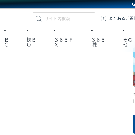
GMOクリック証券
よくある
ご質
Ｂ
株Ｂ
３６５Ｆ
３６５
その
Ｏ
Ｏ
Ｘ
株
他