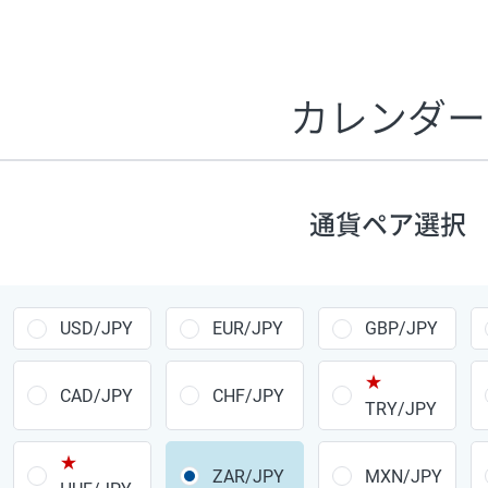
証拠金1万円あたりのスワップポイントは、取引の資金効率
CHF/JPY、EUR/USD、GBP/USD、NZD/USD、EUR/GBP、E
す。
カレンダー
1万通貨
あたりの
通貨ペア
1日の
スワップ
取引
ポイント
▲
▼
昇順
降順
通貨ペア選択
USD/JPY
154円
EUR/JPY
75円
USD/JPY
EUR/JPY
GBP/JPY
GBP/JPY
170円
★
AUD/JPY
106円
CAD/JPY
CHF/JPY
TRY/JPY
NZD/JPY
28円
★
ZAR/JPY
MXN/JPY