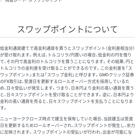
為替レート・スワップポイント
AUD/USD
16円
44,990円
3.5円
NZD/USD
41円
36,920円
11.1円
スワップポイントについて
EUR/GBP
71円
74,270円
9.5円
EUR/AUD
103円
74,270円
13.8円
低金利通貨建てで高金利通貨を買うとスワップポイント（金利差相当分）
GBP/AUD
43円
86,230円
4.9円
が受け取れます。例えば、トルコリラ/円買いの場合、低金利の円を借り
て、その円で高金利のトルコリラを買うことになります。その結果、円と
AUD/NZD
66円
44,990円
14.6円
トルコリラの金利差を受け取ることができるのです。この金利差を「ス
EUR/CHF
111円
74,270円
14.9円
ワップポイント」または「スワップ金利」と呼びます。GMOクリック証券
のFX取引は、受渡日を更新するロールオーバー方式を採用しているた
GBP/CHF
220円
86,230円
25.5円
め、日々受払いが発生します。つまり、日本円より金利の高い通貨を買う
USD/CHF
160円
65,030円
24.6円
と、日々スワップポイントを受け取ることができます。逆に、日本円より
金利の高い通貨を売ると、日々スワップポイントを支払うことになりま
す。
※取引証拠金は同日の当社為替レート（ニューヨーククローズ・
ニューヨーククローズ時点で建玉を保有していた場合、当該建玉は受渡
MIDレート）に基づいて算出。
日を更新するためロールオーバーされ、スワップポイントが発生し、余力
※ハンガリーフォリント/円と南アフリカランド/円とメキシコペ
に反映されます。スワップポイントの受払いが行われ、出金が可能にな
ソ/円は10万通貨単位。