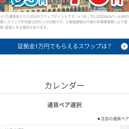
※1万通貨あたり/1日分のスワップポイントです。※「35→70」は2026/6/1～6/30の
買いスワップ平均値（35円）との比較です。※実施期間は今後の市場環境等により変
更・延長となる場合があります。
証拠金1万円で
もらえるスワップは？
証拠金1万円あたりのスワップポイントは、取引の資金効率を示した参
考値です。
CHF/JPY、EUR/USD、GBP/USD、NZD/USD、EUR/GBP、EUR/AUD、
GBP/AUDは売スワップの値です。
カレンダー
1万通貨
証拠金
あたりの
1日の
1万円あたりの
通貨ペア
取引証拠金
スワップ
ポイント
スワップ
ポイント
通貨ペア選択
▲
▼
昇順
降順
昇順
降順
昇順
降順
USD/JPY
154円
65,020円
23.6円
★
注目の通貨ペア
EUR/JPY
75円
74,270円
10円