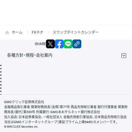
ホーム
FXネオ
スワップポイントカレンダー
X
facebook
LINE
リンクをコピー
SHARE
各種方針・規程・会社案内
取引規程・約款
サイトマップ
その他のご案内
個人情報保護方針
最良執行方針
サイトのご利用について
ディスクレイマー
信託保全
リスク説明
会社案内
GMOクリック証券株式会社
金融商品取引業者 関東財務局長（金商）第77号 商品先物取引業者 銀行代理業者 関東財
務局長（銀代）第330号 所属銀行：GMOあおぞらネット銀行株式会社
加入協会：日本証券業協会、一般社団法人 金融先物取引業協会、日本商品先物取引協会
当社はGMOインターネットグループ（東証プライム上場9449）のメンバーです。
© GMO CLICK Securities, Inc.