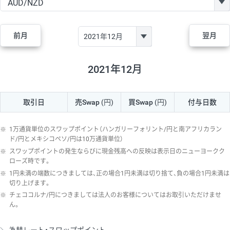
GBP/JPY
170円
86,230円
19.7円
AUD/JPY
106円
44,990円
23.5円
前月
翌月
NZD/JPY
28円
36,920円
7.5円
CAD/JPY
38円
45,810円
8.2円
2021年12月
CHF/JPY
34円
80,440円
4.2円
取引日
売Swap
(円)
買Swap
(円)
付与日数
TRY/JPY
26円
1,400円
185.7円
CZK/JPY
7円
3,060円
22.8円
※
1万通貨単位のスワップポイント（ハンガリーフォリント/円と南アフリカラン
PLN/JPY
35円
17,280円
20.2円
ド/円とメキシコペソ/円は10万通貨単位）
※
スワップポイントの発生ならびに現金残高への反映は表示日のニューヨークク
HUF/JPY
16円
2,090円
76.5円
ローズ時です。
※
1円未満の端数につきましては、正の場合1円未満は切り捨て、負の場合1円未満は
ZAR/JPY
130円
39,680円
32.7円
切り上げます。
MXN/JPY
140円
37,180円
37.6円
※
チェココルナ/円につきましては法人のお客様についてはお取引いただけませ
ん。
EUR/USD
74円
74,270円
9.9円
GBP/USD
4円
86,230円
0.4円