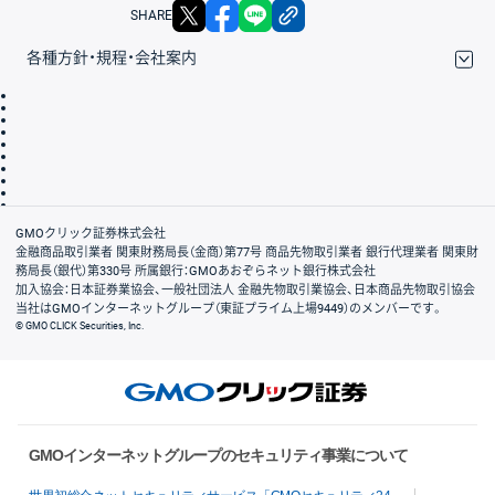
X
facebook
LINE
リンクをコピー
SHARE
各種方針・規程・会社案内
取引規程・約款
サイトマップ
その他のご案内
個人情報保護方針
最良執行方針
サイトのご利用について
ディスクレイマー
信託保全
リスク説明
会社案内
GMOクリック証券株式会社
金融商品取引業者 関東財務局長（金商）第77号 商品先物取引業者 銀行代理業者 関東財
務局長（銀代）第330号 所属銀行：GMOあおぞらネット銀行株式会社
加入協会：日本証券業協会、一般社団法人 金融先物取引業協会、日本商品先物取引協会
当社はGMOインターネットグループ（東証プライム上場9449）のメンバーです。
© GMO CLICK Securities, Inc.
GMOインターネットグループのセキュリティ事業について