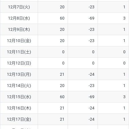
12月7日(火)
20
-23
1
AUD/USD
16円
44,990円
3.5円
12月8日(水)
60
-69
3
NZD/USD
41円
36,920円
11.1円
12月9日(木)
20
-23
1
EUR/GBP
71円
74,270円
9.5円
EUR/AUD
103円
74,270円
13.8円
12月10日(金)
20
-23
1
GBP/AUD
43円
86,230円
4.9円
12月11日(土)
0
0
0
AUD/NZD
66円
44,990円
14.6円
12月12日(日)
0
0
0
EUR/CHF
111円
74,270円
14.9円
12月13日(月)
21
-24
1
GBP/CHF
220円
86,230円
25.5円
12月14日(火)
20
-23
1
USD/CHF
160円
65,030円
24.6円
12月15日(水)
60
-69
3
※2026/6/30の当社のスワップポイントおよび、同日の為替レート
12月16日(木)
21
-24
1
に基づいて算出。
※取引証拠金は同日の当社為替レート（ニューヨーククローズ・
12月17日(金)
21
-24
1
MIDレート）に基づいて算出。
※ハンガリーフォリント/円と南アフリカランド/円とメキシコペ