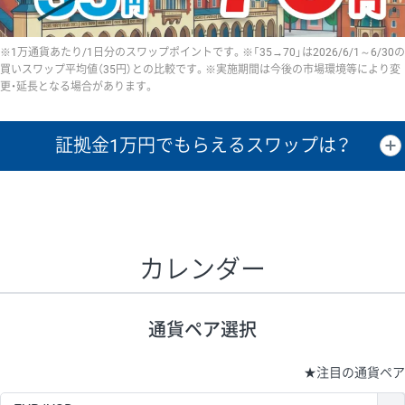
※1万通貨あたり/1日分のスワップポイントです。※「35→70」は2026/6/1～6/30の
買いスワップ平均値（35円）との比較です。※実施期間は今後の市場環境等により変
更・延長となる場合があります。
証拠金1万円で
もらえるスワップは？
証拠金1万円あたりのスワップポイントは、取引の資金効率を示した参
考値です。
CHF/JPY、EUR/USD、GBP/USD、NZD/USD、EUR/GBP、EUR/AUD、
GBP/AUDは売スワップの値です。
カレンダー
1万通貨
証拠金
あたりの
1日の
1万円あたりの
通貨ペア
取引証拠金
スワップ
ポイント
スワップ
ポイント
通貨ペア選択
▲
▼
昇順
降順
昇順
降順
昇順
降順
USD/JPY
154円
65,020円
23.6円
★
注目の通貨ペア
EUR/JPY
75円
74,270円
10円