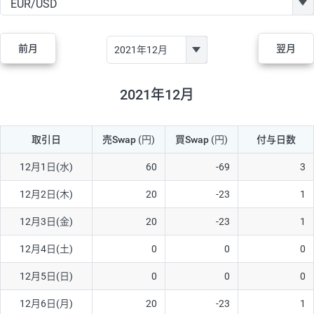
GBP/JPY
170円
86,230円
19.7円
AUD/JPY
106円
44,990円
23.5円
前月
翌月
NZD/JPY
28円
36,920円
7.5円
CAD/JPY
38円
45,810円
8.2円
2021年12月
CHF/JPY
34円
80,440円
4.2円
取引日
売Swap
(円)
買Swap
(円)
付与日数
TRY/JPY
26円
1,400円
185.7円
CZK/JPY
7円
3,060円
22.8円
12月1日(水)
60
-69
3
PLN/JPY
35円
17,280円
20.2円
12月2日(木)
20
-23
1
HUF/JPY
16円
2,090円
76.5円
12月3日(金)
20
-23
1
ZAR/JPY
130円
39,680円
32.7円
12月4日(土)
0
0
0
MXN/JPY
140円
37,180円
37.6円
12月5日(日)
0
0
0
EUR/USD
74円
74,270円
9.9円
12月6日(月)
20
-23
1
GBP/USD
4円
86,230円
0.4円