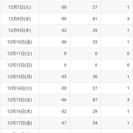
12月7日(火)
-30
27
1
AUD/USD
16円
44,990円
3.5円
12月8日(水)
-90
81
3
NZD/USD
41円
36,920円
11.1円
12月9日(木)
-32
29
1
EUR/GBP
71円
74,270円
9.5円
EUR/AUD
103円
74,270円
13.8円
12月10日(金)
-36
33
1
GBP/AUD
43円
86,230円
4.9円
12月11日(土)
0
0
0
AUD/NZD
66円
44,990円
14.6円
12月12日(日)
0
0
0
EUR/CHF
111円
74,270円
14.9円
12月13日(月)
-33
30
1
GBP/CHF
220円
86,230円
25.5円
12月14日(火)
-30
27
1
USD/CHF
160円
65,030円
24.6円
12月15日(水)
-96
87
3
12月16日(木)
-32
29
1
※取引証拠金は同日の当社為替レート（ニューヨーククローズ・
MIDレート）に基づいて算出。
12月17日(金)
-37
34
1
※ハンガリーフォリント/円と南アフリカランド/円とメキシコペ
ソ/円は10万通貨単位。