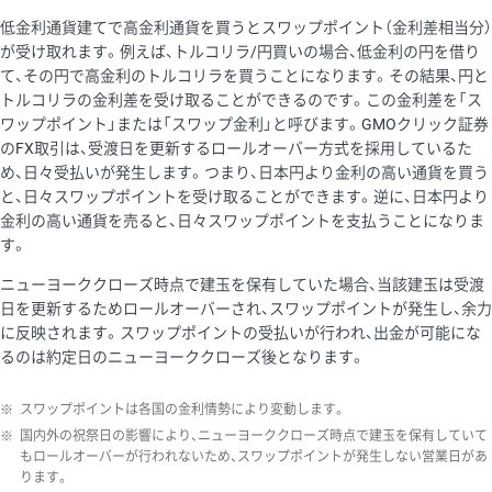
低金利通貨建てで高金利通貨を買うとスワップポイント（金利差相当分）
が受け取れます。例えば、トルコリラ/円買いの場合、低金利の円を借り
て、その円で高金利のトルコリラを買うことになります。その結果、円と
トルコリラの金利差を受け取ることができるのです。この金利差を「ス
ワップポイント」または「スワップ金利」と呼びます。GMOクリック証券
のFX取引は、受渡日を更新するロールオーバー方式を採用しているた
め、日々受払いが発生します。つまり、日本円より金利の高い通貨を買う
と、日々スワップポイントを受け取ることができます。逆に、日本円より
金利の高い通貨を売ると、日々スワップポイントを支払うことになりま
す。
ニューヨーククローズ時点で建玉を保有していた場合、当該建玉は受渡
日を更新するためロールオーバーされ、スワップポイントが発生し、余力
に反映されます。スワップポイントの受払いが行われ、出金が可能にな
るのは約定日のニューヨーククローズ後となります。
※
スワップポイントは各国の金利情勢により変動します。
※
国内外の祝祭日の影響により、ニューヨーククローズ時点で建玉を保有していて
もロールオーバーが行われないため、スワップポイントが発生しない営業日があ
ります。