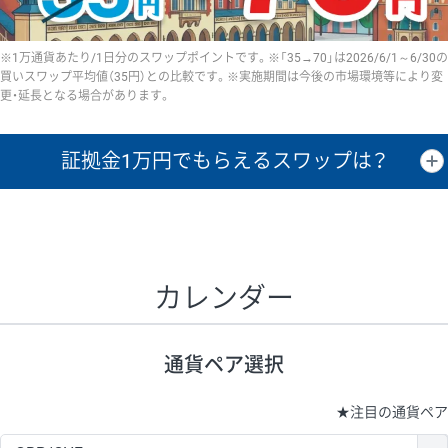
※1万通貨あたり/1日分のスワップポイントです。※「35→70」は2026/6/1～6/30の
買いスワップ平均値（35円）との比較です。※実施期間は今後の市場環境等により変
更・延長となる場合があります。
証拠金1万円で
もらえるスワップは？
証拠金1万円あたりのスワップポイントは、取引の資金効率を示した参
考値です。
CHF/JPY、EUR/USD、GBP/USD、NZD/USD、EUR/GBP、EUR/AUD、
GBP/AUDは売スワップの値です。
カレンダー
1万通貨
証拠金
あたりの
1日の
1万円あたりの
通貨ペア
取引証拠金
スワップ
ポイント
スワップ
ポイント
通貨ペア選択
▲
▼
昇順
降順
昇順
降順
昇順
降順
USD/JPY
154円
65,020円
23.6円
★
注目の通貨ペア
EUR/JPY
75円
74,270円
10円