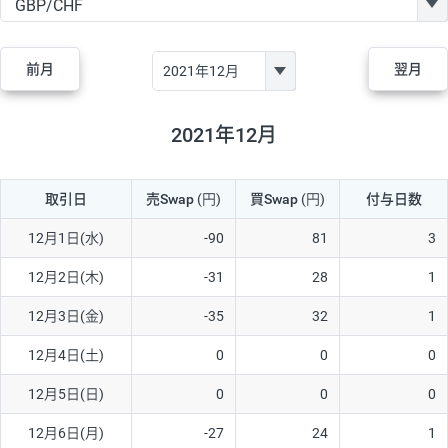
GBP/JPY
170円
86,230円
19.7円
AUD/JPY
106円
44,990円
23.5円
前月
翌月
NZD/JPY
28円
36,920円
7.5円
CAD/JPY
38円
45,810円
8.2円
2021年12月
CHF/JPY
34円
80,440円
4.2円
取引日
売Swap
(円)
買Swap
(円)
付与日数
TRY/JPY
26円
1,400円
185.7円
CZK/JPY
7円
3,060円
22.8円
12月1日(水)
-90
81
3
PLN/JPY
35円
17,280円
20.2円
12月2日(木)
-31
28
1
HUF/JPY
16円
2,090円
76.5円
12月3日(金)
-35
32
1
ZAR/JPY
130円
39,680円
32.7円
12月4日(土)
0
0
0
MXN/JPY
140円
37,180円
37.6円
12月5日(日)
0
0
0
EUR/USD
74円
74,270円
9.9円
12月6日(月)
-27
24
1
GBP/USD
4円
86,230円
0.4円