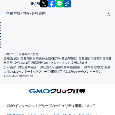
X
facebook
LINE
リンクをコピー
SHARE
各種方針・規程・会社案内
取引規程・約款
サイトマップ
その他のご案内
個人情報保護方針
最良執行方針
サイトのご利用について
ディスクレイマー
信託保全
リスク説明
会社案内
GMOクリック証券株式会社
金融商品取引業者 関東財務局長（金商）第77号 商品先物取引業者 銀行代理業者 関東財
務局長（銀代）第330号 所属銀行：GMOあおぞらネット銀行株式会社
加入協会：日本証券業協会、一般社団法人 金融先物取引業協会、日本商品先物取引協会
当社はGMOインターネットグループ（東証プライム上場9449）のメンバーです。
© GMO CLICK Securities, Inc.
GMOインターネットグループのセキュリティ事業について