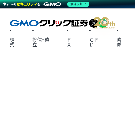
無料診断
X
LINE
株
投信・積
Ｆ
ＣＦ
債
式
立
Ｘ
Ｄ
券