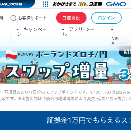
問
お客様
サポート
口座開設
ログイン
キャンペー
アプリ・ツー
ン
ル
NIS
A
※1万通貨あたり/1日分のスワップポイントです。※「35→70」は2026/6
比較です。※実施期間は今後の市場環境等により変更・延長となる場合が
証拠金1万円で
もらえるス