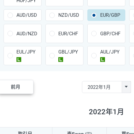
HUF/JPY
CAD/JPY
38円
CHF/JPY
34円
AUD/USD
NZD/USD
EUR/GBP
TRY/JPY
26円
AUD/NZD
EUR/CHF
GBP/CHF
CZK/JPY
7円
EUL/JPY
GBL/JPY
AUL/JPY
PLN/JPY
35円
ラージ
ラージ
ラージ
HUF/JPY
16円
ZAR/JPY
130円
前月
MXN/JPY
140円
EUR/USD
74円
2022年1月
GBP/USD
4円
AUD/USD
16円
取引日
売Swap
買Sw