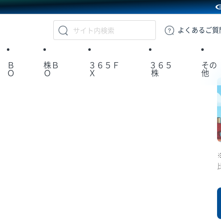
GMOクリック証券
よくある
ご質
Ｂ
株Ｂ
３６５Ｆ
３６５
その
Ｏ
Ｏ
Ｘ
株
他