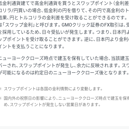
低金利通貨建てで高金利通貨を買うとスワップポイント（金利差
コリラ/円買いの場合、低金利の円を借りて、その円で高金利の
結果、円とトルコリラの金利差を受け取ることができるのです。
は「スワップ金利」と呼びます。GMOクリック証券のFX取引は
を採用しているため、日々受払いが発生します。つまり、日本円
ップポイントを受け取ることができます。逆に、日本円より金利
イントを支払うことになります。
ニューヨーククローズ時点で建玉を保有していた場合、当該建
バーされ、スワップポイントが発生し、余力に反映されます。ス
が可能になるのは約定日のニューヨーククローズ後となります
※
スワップポイントは各国の金利情勢により変動します。
※
国内外の祝祭日の影響により、ニューヨーククローズ時点で建玉を保
め、スワップポイントが発生しない営業日があります。