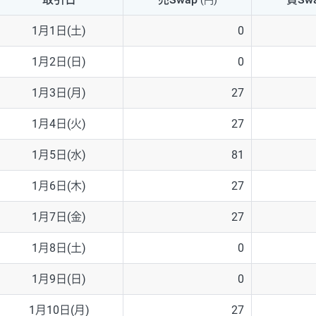
(円)
NZD/USD
41円
1月1日(土)
0
EUR/GBP
71円
1月2日(日)
0
EUR/AUD
103円
1月3日(月)
27
GBP/AUD
43円
1月4日(火)
27
AUD/NZD
66円
1月5日(水)
81
EUR/CHF
111円
1月6日(木)
27
GBP/CHF
220円
1月7日(金)
27
USD/CHF
160円
1月8日(土)
0
1月9日(日)
0
※2026/6/30の当社のスワップポイントおよび、同日の為替レート
※取引証拠金は同日の当社為替レート（ニューヨーククローズ・MIDレ
1月10日(月)
27
※ハンガリーフォリント/円と南アフリカランド/円とメキシコペソ/円