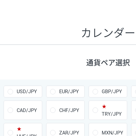
証拠金1万円あたりのスワップポイントは、取引の資金効率
CHF/JPY、EUR/USD、GBP/USD、NZD/USD、EUR/GBP、E
す。
カレンダー
1万通貨
あたりの
通貨ペア
1日の
スワップ
取引
ポイント
▲
▼
昇順
降順
通貨ペア選択
USD/JPY
154円
EUR/JPY
75円
USD/JPY
EUR/JPY
GBP/JPY
GBP/JPY
170円
★
AUD/JPY
106円
CAD/JPY
CHF/JPY
TRY/JPY
NZD/JPY
28円
★
ZAR/JPY
MXN/JPY