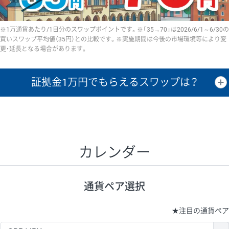
※1万通貨あたり/1日分のスワップポイントです。※「35→70」は2026/6/1～6/30の
買いスワップ平均値（35円）との比較です。※実施期間は今後の市場環境等により変
更・延長となる場合があります。
証拠金1万円で
もらえるスワップは？
証拠金1万円あたりのスワップポイントは、取引の資金効率を示した参
考値です。
CHF/JPY、EUR/USD、GBP/USD、NZD/USD、EUR/GBP、EUR/AUD、
GBP/AUDは売スワップの値です。
カレンダー
1万通貨
証拠金
あたりの
1日の
1万円あたりの
通貨ペア
取引証拠金
スワップ
ポイント
スワップ
ポイント
通貨ペア選択
▲
▼
昇順
降順
昇順
降順
昇順
降順
USD/JPY
154円
65,020円
23.6円
★
注目の通貨ペア
EUR/JPY
75円
74,270円
10円