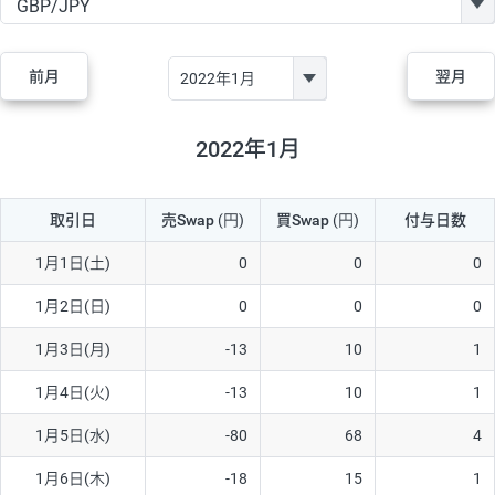
GBP/JPY
170円
86,230円
19.7円
AUD/JPY
106円
44,990円
23.5円
前月
翌月
NZD/JPY
28円
36,920円
7.5円
CAD/JPY
38円
45,810円
8.2円
2022年1月
CHF/JPY
34円
80,440円
4.2円
取引日
売Swap
(円)
買Swap
(円)
付与日数
TRY/JPY
26円
1,400円
185.7円
CZK/JPY
7円
3,060円
22.8円
1月1日(土)
0
0
0
PLN/JPY
35円
17,280円
20.2円
1月2日(日)
0
0
0
HUF/JPY
16円
2,090円
76.5円
1月3日(月)
-13
10
1
ZAR/JPY
130円
39,680円
32.7円
1月4日(火)
-13
10
1
MXN/JPY
140円
37,180円
37.6円
1月5日(水)
-80
68
4
EUR/USD
74円
74,270円
9.9円
1月6日(木)
-18
15
1
GBP/USD
4円
86,230円
0.4円