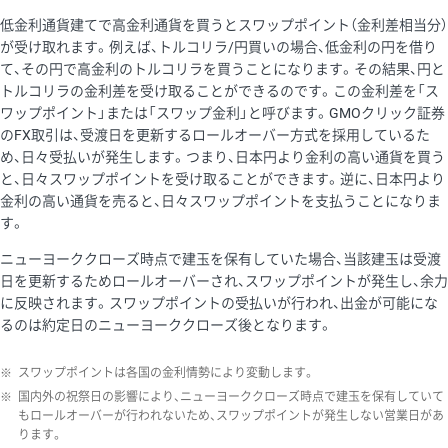
低金利通貨建てで高金利通貨を買うとスワップポイント（金利差相当分）
が受け取れます。例えば、トルコリラ/円買いの場合、低金利の円を借り
て、その円で高金利のトルコリラを買うことになります。その結果、円と
トルコリラの金利差を受け取ることができるのです。この金利差を「ス
ワップポイント」または「スワップ金利」と呼びます。GMOクリック証券
のFX取引は、受渡日を更新するロールオーバー方式を採用しているた
め、日々受払いが発生します。つまり、日本円より金利の高い通貨を買う
と、日々スワップポイントを受け取ることができます。逆に、日本円より
金利の高い通貨を売ると、日々スワップポイントを支払うことになりま
す。
ニューヨーククローズ時点で建玉を保有していた場合、当該建玉は受渡
日を更新するためロールオーバーされ、スワップポイントが発生し、余力
に反映されます。スワップポイントの受払いが行われ、出金が可能にな
るのは約定日のニューヨーククローズ後となります。
※
スワップポイントは各国の金利情勢により変動します。
※
国内外の祝祭日の影響により、ニューヨーククローズ時点で建玉を保有していて
もロールオーバーが行われないため、スワップポイントが発生しない営業日があ
ります。