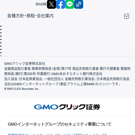
X
facebook
LINE
リンクをコピー
SHARE
各種方針・規程・会社案内
取引規程・約款
サイトマップ
その他のご案内
個人情報保護方針
最良執行方針
サイトのご利用について
ディスクレイマー
信託保全
リスク説明
会社案内
GMOクリック証券株式会社
金融商品取引業者 関東財務局長（金商）第77号 商品先物取引業者 銀行代理業者 関東財
務局長（銀代）第330号 所属銀行：GMOあおぞらネット銀行株式会社
加入協会：日本証券業協会、一般社団法人 金融先物取引業協会、日本商品先物取引協会
当社はGMOインターネットグループ（東証プライム上場9449）のメンバーです。
© GMO CLICK Securities, Inc.
GMOインターネットグループのセキュリティ事業について