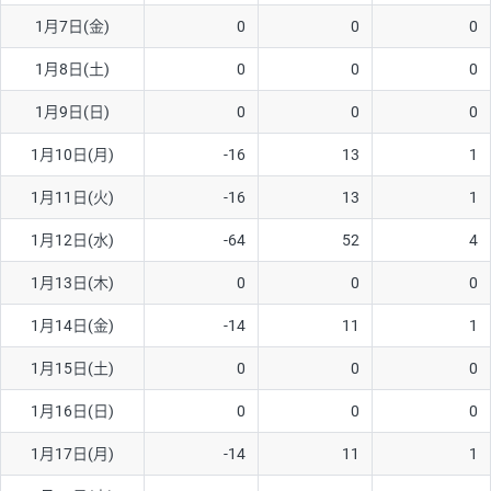
1月7日(金)
0
0
0
AUD/USD
16円
44,990円
3.5円
1月8日(土)
0
0
0
NZD/USD
41円
36,920円
11.1円
1月9日(日)
0
0
0
EUR/GBP
71円
74,270円
9.5円
EUR/AUD
103円
74,270円
13.8円
1月10日(月)
-16
13
1
GBP/AUD
43円
86,230円
4.9円
1月11日(火)
-16
13
1
AUD/NZD
66円
44,990円
14.6円
1月12日(水)
-64
52
4
EUR/CHF
111円
74,270円
14.9円
1月13日(木)
0
0
0
GBP/CHF
220円
86,230円
25.5円
1月14日(金)
-14
11
1
USD/CHF
160円
65,030円
24.6円
1月15日(土)
0
0
0
1月16日(日)
0
0
0
※取引証拠金は同日の当社為替レート（ニューヨーククローズ・
MIDレート）に基づいて算出。
1月17日(月)
-14
11
1
※ハンガリーフォリント/円と南アフリカランド/円とメキシコペ
ソ/円は10万通貨単位。