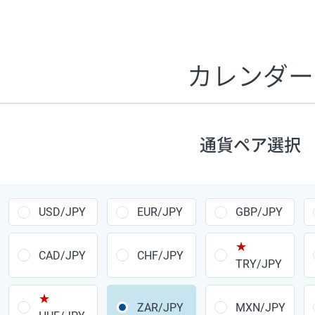
証拠金1万円あたりのスワップポイントは、取引の資金効率
CHF/JPY、EUR/USD、GBP/USD、NZD/USD、EUR/GBP、E
す。
カレンダー
1万通貨
あたりの
通貨ペア
1日の
スワップ
取引
ポイント
▲
▼
昇順
降順
通貨ペア選択
USD/JPY
154円
EUR/JPY
75円
USD/JPY
EUR/JPY
GBP/JPY
GBP/JPY
170円
★
AUD/JPY
106円
CAD/JPY
CHF/JPY
TRY/JPY
NZD/JPY
28円
★
ZAR/JPY
MXN/JPY