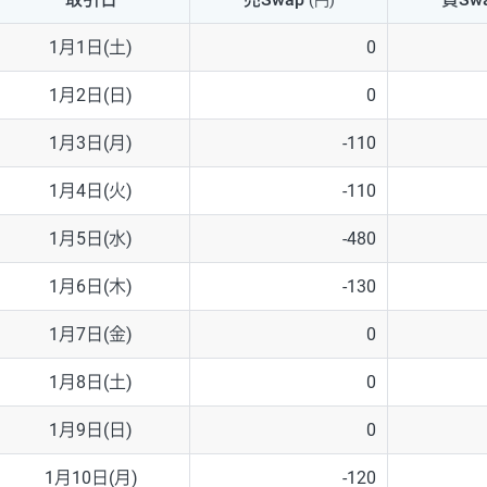
(円)
NZD/USD
41円
1月1日(土)
0
EUR/GBP
71円
1月2日(日)
0
EUR/AUD
103円
1月3日(月)
-110
GBP/AUD
43円
1月4日(火)
-110
AUD/NZD
66円
1月5日(水)
-480
EUR/CHF
111円
1月6日(木)
-130
GBP/CHF
220円
1月7日(金)
0
USD/CHF
160円
1月8日(土)
0
1月9日(日)
0
※2026/6/30の当社のスワップポイントおよび、同日の為替レート
※取引証拠金は同日の当社為替レート（ニューヨーククローズ・MIDレ
1月10日(月)
-120
※ハンガリーフォリント/円と南アフリカランド/円とメキシコペソ/円