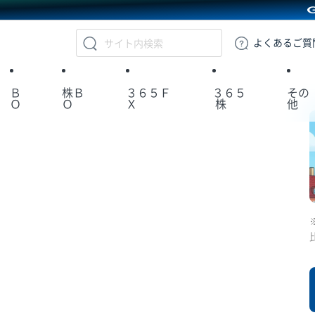
GMOクリック証券
よくある
ご質
Ｂ
株Ｂ
３６５Ｆ
３６５
その
Ｏ
Ｏ
Ｘ
株
他