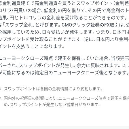
低金利通貨建てで高金利通貨を買うとスワップポイント（金利差
コリラ/円買いの場合、低金利の円を借りて、その円で高金利の
結果、円とトルコリラの金利差を受け取ることができるのです。
は「スワップ金利」と呼びます。GMOクリック証券のFX取引は
を採用しているため、日々受払いが発生します。つまり、日本円
ップポイントを受け取ることができます。逆に、日本円より金利
イントを支払うことになります。
ニューヨーククローズ時点で建玉を保有していた場合、当該建
バーされ、スワップポイントが発生し、余力に反映されます。ス
が可能になるのは約定日のニューヨーククローズ後となります
※
スワップポイントは各国の金利情勢により変動します。
※
国内外の祝祭日の影響により、ニューヨーククローズ時点で建玉を保
め、スワップポイントが発生しない営業日があります。