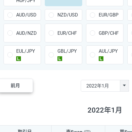
HUF/JPY
CAD/JPY
38円
CHF/JPY
34円
AUD/USD
NZD/USD
EUR/GBP
TRY/JPY
26円
AUD/NZD
EUR/CHF
GBP/CHF
CZK/JPY
7円
EUL/JPY
GBL/JPY
AUL/JPY
PLN/JPY
35円
ラージ
ラージ
ラージ
HUF/JPY
16円
ZAR/JPY
130円
前月
MXN/JPY
140円
EUR/USD
74円
2022年1月
GBP/USD
4円
AUD/USD
16円
取引日
売Swap
買Sw