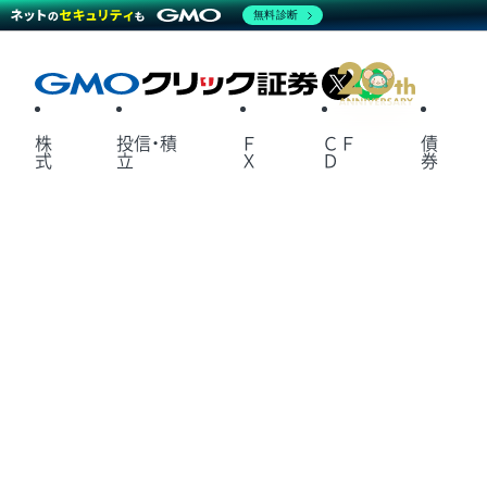
無料診断
X
LINE
株
投信・積
Ｆ
ＣＦ
債
式
立
Ｘ
Ｄ
券