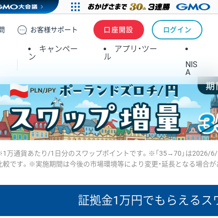
問
お客様
サポート
口座開設
ログイン
キャンペー
アプリ・ツー
ン
ル
NIS
A
※1万通貨あたり/1日分のスワップポイントです。※「35→70」は2026/6
比較です。※実施期間は今後の市場環境等により変更・延長となる場合が
証拠金1万円で
もらえるス