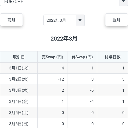
GBP/JPY
170円
86,230円
19.7円
AUD/JPY
106円
44,990円
23.5円
前月
翌月
NZD/JPY
28円
36,920円
7.5円
CAD/JPY
38円
45,810円
8.2円
2022年3月
CHF/JPY
34円
80,440円
4.2円
取引日
売Swap
(円)
買Swap
(円)
付与日数
TRY/JPY
26円
1,400円
185.7円
CZK/JPY
7円
3,060円
22.8円
3月1日(火)
-4
1
1
PLN/JPY
35円
17,280円
20.2円
3月2日(水)
-12
3
3
HUF/JPY
16円
2,090円
76.5円
3月3日(木)
2
-5
1
ZAR/JPY
130円
39,680円
32.7円
3月4日(金)
1
-4
1
MXN/JPY
140円
37,180円
37.6円
3月5日(土)
0
0
0
EUR/USD
74円
74,270円
9.9円
3月6日(日)
0
0
0
GBP/USD
4円
86,230円
0.4円