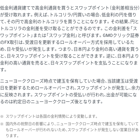
低金利通貨建てで高金利通貨を買うとスワップポイント（金利差相当分）
が受け取れます。例えば、トルコリラ/円買いの場合、低金利の円を借り
て、その円で高金利のトルコリラを買うことになります。その結果、円と
トルコリラの金利差を受け取ることができるのです。この金利差を「ス
ワップポイント」または「スワップ金利」と呼びます。GMOクリック証券
のFX取引は、受渡日を更新するロールオーバー方式を採用しているた
め、日々受払いが発生します。つまり、日本円より金利の高い通貨を買う
と、日々スワップポイントを受け取ることができます。逆に、日本円より
金利の高い通貨を売ると、日々スワップポイントを支払うことになりま
す。
ニューヨーククローズ時点で建玉を保有していた場合、当該建玉は受渡
日を更新するためロールオーバーされ、スワップポイントが発生し、余力
に反映されます。スワップポイントの受払いが行われ、出金が可能にな
るのは約定日のニューヨーククローズ後となります。
※
スワップポイントは各国の金利情勢により変動します。
※
国内外の祝祭日の影響により、ニューヨーククローズ時点で建玉を保有していて
もロールオーバーが行われないため、スワップポイントが発生しない営業日があ
ります。