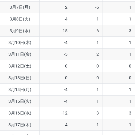
3月7日(月)
2
-5
1
AUD/USD
16円
44,990円
3.5円
3月8日(火)
-4
1
1
NZD/USD
41円
36,920円
11.1円
3月9日(水)
-15
6
3
EUR/GBP
71円
74,270円
9.5円
EUR/AUD
103円
74,270円
13.8円
3月10日(木)
-4
1
1
GBP/AUD
43円
86,230円
4.9円
3月11日(金)
-5
2
1
AUD/NZD
66円
44,990円
14.6円
3月12日(土)
0
0
0
EUR/CHF
111円
74,270円
14.9円
3月13日(日)
0
0
0
GBP/CHF
220円
86,230円
25.5円
3月14日(月)
-4
1
1
USD/CHF
160円
65,030円
24.6円
3月15日(火)
-4
1
1
※2026/6/30の当社のスワップポイントおよび、同日の為替レート
3月16日(水)
-12
3
3
に基づいて算出。
※取引証拠金は同日の当社為替レート（ニューヨーククローズ・
3月17日(木)
-4
1
1
MIDレート）に基づいて算出。
※ハンガリーフォリント/円と南アフリカランド/円とメキシコペ