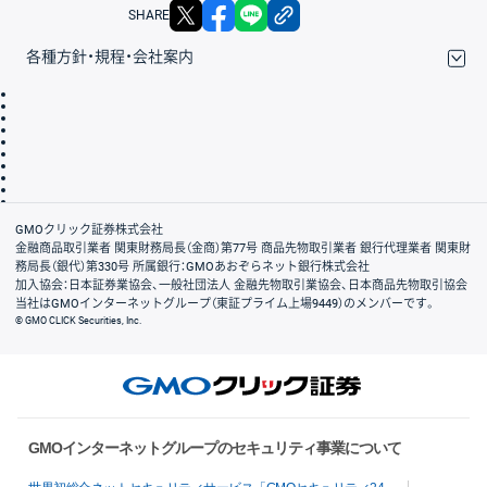
X
facebook
LINE
リンクをコピー
SHARE
各種方針・規程・会社案内
取引規程・約款
サイトマップ
その他のご案内
個人情報保護方針
最良執行方針
サイトのご利用について
ディスクレイマー
信託保全
リスク説明
会社案内
GMOクリック証券株式会社
金融商品取引業者 関東財務局長（金商）第77号 商品先物取引業者 銀行代理業者 関東財
務局長（銀代）第330号 所属銀行：GMOあおぞらネット銀行株式会社
加入協会：日本証券業協会、一般社団法人 金融先物取引業協会、日本商品先物取引協会
当社はGMOインターネットグループ（東証プライム上場9449）のメンバーです。
© GMO CLICK Securities, Inc.
GMOインターネットグループのセキュリティ事業について