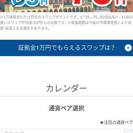
※1万通貨あたり/1日分のスワップポイントです。※「35→70」は2026/6/1～6/30の
買いスワップ平均値（35円）との比較です。※実施期間は今後の市場環境等により変
更・延長となる場合があります。
証拠金1万円で
もらえるスワップは？
証拠金1万円あたりのスワップポイントは、取引の資金効率を示した参
考値です。
CHF/JPY、EUR/USD、GBP/USD、NZD/USD、EUR/GBP、EUR/AUD、
GBP/AUDは売スワップの値です。
カレンダー
1万通貨
証拠金
あたりの
1日の
1万円あたりの
通貨ペア
取引証拠金
スワップ
ポイント
スワップ
ポイント
通貨ペア選択
▲
▼
昇順
降順
昇順
降順
昇順
降順
USD/JPY
154円
65,020円
23.6円
★
注目の通貨ペア
EUR/JPY
75円
74,270円
10円