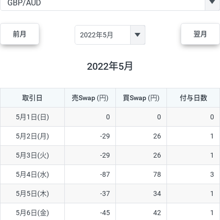
GBP/JPY
170円
86,230円
19.7円
AUD/JPY
106円
44,990円
23.5円
前月
翌月
NZD/JPY
28円
36,920円
7.5円
CAD/JPY
38円
45,810円
8.2円
2022年5月
CHF/JPY
34円
80,440円
4.2円
取引日
売Swap
(円)
買Swap
(円)
付与日数
TRY/JPY
26円
1,400円
185.7円
CZK/JPY
7円
3,060円
22.8円
5月1日(日)
0
0
0
PLN/JPY
35円
17,280円
20.2円
5月2日(月)
-29
26
1
HUF/JPY
16円
2,090円
76.5円
5月3日(火)
-29
26
1
ZAR/JPY
130円
39,680円
32.7円
5月4日(水)
-87
78
3
MXN/JPY
140円
37,180円
37.6円
5月5日(木)
-37
34
1
EUR/USD
74円
74,270円
9.9円
5月6日(金)
-45
42
1
GBP/USD
4円
86,230円
0.4円