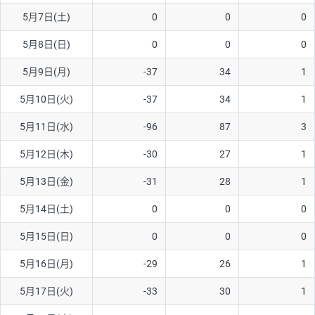
5月7日(土)
0
0
0
AUD/USD
16円
44,990円
3.5円
5月8日(日)
0
0
0
NZD/USD
41円
36,920円
11.1円
5月9日(月)
-37
34
1
EUR/GBP
71円
74,270円
9.5円
EUR/AUD
103円
74,270円
13.8円
5月10日(火)
-37
34
1
GBP/AUD
43円
86,230円
4.9円
5月11日(水)
-96
87
3
AUD/NZD
66円
44,990円
14.6円
5月12日(木)
-30
27
1
EUR/CHF
111円
74,270円
14.9円
5月13日(金)
-31
28
1
GBP/CHF
220円
86,230円
25.5円
5月14日(土)
0
0
0
USD/CHF
160円
65,030円
24.6円
5月15日(日)
0
0
0
5月16日(月)
-29
26
1
※取引証拠金は同日の当社為替レート（ニューヨーククローズ・
MIDレート）に基づいて算出。
5月17日(火)
-33
30
1
※ハンガリーフォリント/円と南アフリカランド/円とメキシコペ
ソ/円は10万通貨単位。