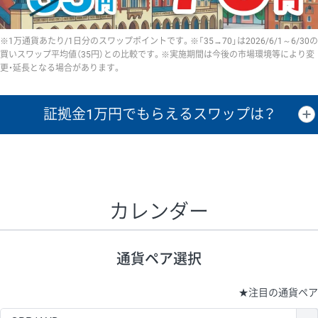
※1万通貨あたり/1日分のスワップポイントです。※「35→70」は2026/6/1～6/30の
買いスワップ平均値（35円）との比較です。※実施期間は今後の市場環境等により変
更・延長となる場合があります。
証拠金1万円で
もらえるスワップは？
証拠金1万円あたりのスワップポイントは、取引の資金効率を示した参
考値です。
CHF/JPY、EUR/USD、GBP/USD、NZD/USD、EUR/GBP、EUR/AUD、
GBP/AUDは売スワップの値です。
カレンダー
1万通貨
証拠金
あたりの
1日の
1万円あたりの
通貨ペア
取引証拠金
スワップ
ポイント
スワップ
ポイント
通貨ペア選択
▲
▼
昇順
降順
昇順
降順
昇順
降順
USD/JPY
154円
65,020円
23.6円
★
注目の通貨ペア
EUR/JPY
75円
74,270円
10円