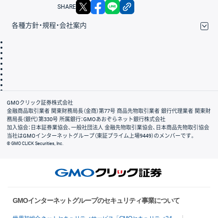
X
facebook
LINE
リンクをコピー
SHARE
各種方針・規程・会社案内
取引規程・約款
サイトマップ
その他のご案内
個人情報保護方針
最良執行方針
サイトのご利用について
ディスクレイマー
信託保全
リスク説明
会社案内
GMOクリック証券株式会社
金融商品取引業者 関東財務局長（金商）第77号 商品先物取引業者 銀行代理業者 関東財
務局長（銀代）第330号 所属銀行：GMOあおぞらネット銀行株式会社
加入協会：日本証券業協会、一般社団法人 金融先物取引業協会、日本商品先物取引協会
当社はGMOインターネットグループ（東証プライム上場9449）のメンバーです。
© GMO CLICK Securities, Inc.
GMOインターネットグループのセキュリティ事業について