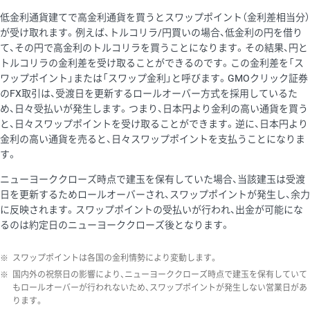
低金利通貨建てで高金利通貨を買うとスワップポイント（金利差相当分）
が受け取れます。例えば、トルコリラ/円買いの場合、低金利の円を借り
て、その円で高金利のトルコリラを買うことになります。その結果、円と
トルコリラの金利差を受け取ることができるのです。この金利差を「ス
ワップポイント」または「スワップ金利」と呼びます。GMOクリック証券
のFX取引は、受渡日を更新するロールオーバー方式を採用しているた
め、日々受払いが発生します。つまり、日本円より金利の高い通貨を買う
と、日々スワップポイントを受け取ることができます。逆に、日本円より
金利の高い通貨を売ると、日々スワップポイントを支払うことになりま
す。
ニューヨーククローズ時点で建玉を保有していた場合、当該建玉は受渡
日を更新するためロールオーバーされ、スワップポイントが発生し、余力
に反映されます。スワップポイントの受払いが行われ、出金が可能にな
るのは約定日のニューヨーククローズ後となります。
※
スワップポイントは各国の金利情勢により変動します。
※
国内外の祝祭日の影響により、ニューヨーククローズ時点で建玉を保有していて
もロールオーバーが行われないため、スワップポイントが発生しない営業日があ
ります。