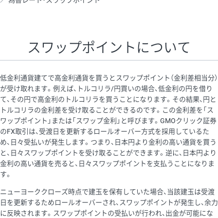
為替レート・スワップポイント
AUD/USD
16円
44,990円
3.5円
NZD/USD
41円
36,920円
11.1円
スワップポイントについて
EUR/GBP
71円
74,270円
9.5円
EUR/AUD
103円
74,270円
13.8円
低金利通貨建てで高金利通貨を買うとスワップポイント（金利差相当分）
GBP/AUD
43円
86,230円
4.9円
が受け取れます。例えば、トルコリラ/円買いの場合、低金利の円を借り
て、その円で高金利のトルコリラを買うことになります。その結果、円と
AUD/NZD
66円
44,990円
14.6円
トルコリラの金利差を受け取ることができるのです。この金利差を「ス
EUR/CHF
111円
74,270円
14.9円
ワップポイント」または「スワップ金利」と呼びます。GMOクリック証券
のFX取引は、受渡日を更新するロールオーバー方式を採用しているた
GBP/CHF
220円
86,230円
25.5円
め、日々受払いが発生します。つまり、日本円より金利の高い通貨を買う
USD/CHF
160円
65,030円
24.6円
と、日々スワップポイントを受け取ることができます。逆に、日本円より
金利の高い通貨を売ると、日々スワップポイントを支払うことになりま
※2026/6/30の当社のスワップポイントおよび、同日の為替レート
す。
に基づいて算出。
ニューヨーククローズ時点で建玉を保有していた場合、当該建玉は受渡
※取引証拠金は同日の当社為替レート（ニューヨーククローズ・
日を更新するためロールオーバーされ、スワップポイントが発生し、余力
MIDレート）に基づいて算出。
に反映されます。スワップポイントの受払いが行われ、出金が可能にな
※ハンガリーフォリント/円と南アフリカランド/円とメキシコペ