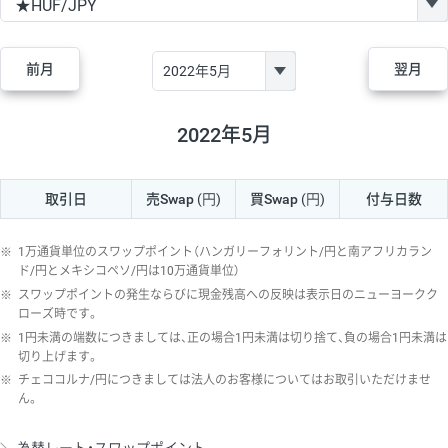
GBP/JPY
170円
86,230円
19.7円
AUD/JPY
106円
44,990円
23.5円
前月
翌月
NZD/JPY
28円
36,920円
7.5円
CAD/JPY
38円
45,810円
8.2円
2022年5月
CHF/JPY
34円
80,440円
4.2円
取引日
売Swap
(円)
買Swap
(円)
付与日数
TRY/JPY
26円
1,400円
185.7円
CZK/JPY
7円
3,060円
22.8円
※
1万通貨単位のスワップポイント（ハンガリーフォリント/円と南アフリカラン
PLN/JPY
35円
17,280円
20.2円
ド/円とメキシコペソ/円は10万通貨単位）
※
スワップポイントの発生ならびに現金残高への反映は表示日のニューヨークク
HUF/JPY
16円
2,090円
76.5円
ローズ時です。
※
1円未満の端数につきましては、正の場合1円未満は切り捨て、負の場合1円未満は
ZAR/JPY
130円
39,680円
32.7円
切り上げます。
MXN/JPY
140円
37,180円
37.6円
※
チェココルナ/円につきましては法人のお客様についてはお取引いただけませ
ん。
EUR/USD
74円
74,270円
9.9円
GBP/USD
4円
86,230円
0.4円