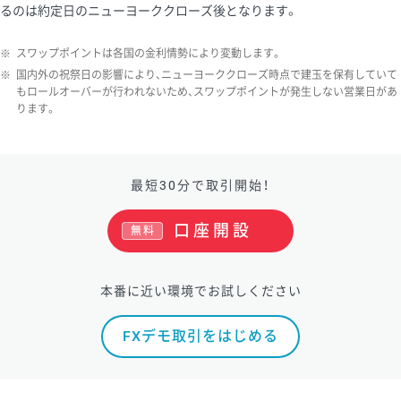
るのは約定日のニューヨーククローズ後となります。
ソ/円は10万通貨単位。
※
スワップポイントは各国の金利情勢により変動します。
※
国内外の祝祭日の影響により、ニューヨーククローズ時点で建玉を保有していて
もロールオーバーが行われないため、スワップポイントが発生しない営業日があ
ります。
最短30分で取引開始！
口座開設
無料
本番に近い環境でお試しください
FXデモ取引をはじめる