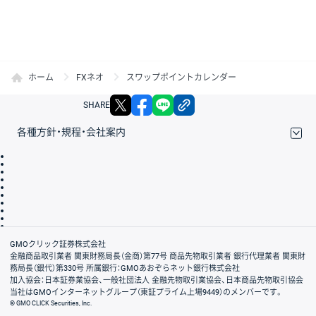
ホーム
FXネオ
スワップポイントカレンダー
X
facebook
LINE
リンクをコピー
SHARE
各種方針・規程・会社案内
取引規程・約款
サイトマップ
その他のご案内
個人情報保護方針
最良執行方針
サイトのご利用について
ディスクレイマー
信託保全
リスク説明
会社案内
GMOクリック証券株式会社
金融商品取引業者 関東財務局長（金商）第77号 商品先物取引業者 銀行代理業者 関東財
務局長（銀代）第330号 所属銀行：GMOあおぞらネット銀行株式会社
加入協会：日本証券業協会、一般社団法人 金融先物取引業協会、日本商品先物取引協会
当社はGMOインターネットグループ（東証プライム上場9449）のメンバーです。
© GMO CLICK Securities, Inc.