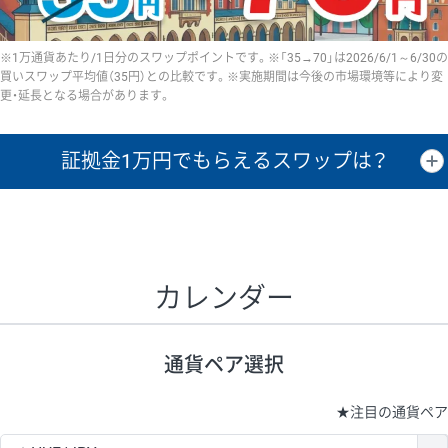
※1万通貨あたり/1日分のスワップポイントです。※「35→70」は2026/6/1～6/30の
買いスワップ平均値（35円）との比較です。※実施期間は今後の市場環境等により変
更・延長となる場合があります。
証拠金1万円で
もらえるスワップは？
証拠金1万円あたりのスワップポイントは、取引の資金効率を示した参
考値です。
CHF/JPY、EUR/USD、GBP/USD、NZD/USD、EUR/GBP、EUR/AUD、
GBP/AUDは売スワップの値です。
カレンダー
1万通貨
証拠金
あたりの
1日の
1万円あたりの
通貨ペア
取引証拠金
スワップ
ポイント
スワップ
ポイント
通貨ペア選択
▲
▼
昇順
降順
昇順
降順
昇順
降順
USD/JPY
154円
65,020円
23.6円
★
注目の通貨ペア
EUR/JPY
75円
74,270円
10円