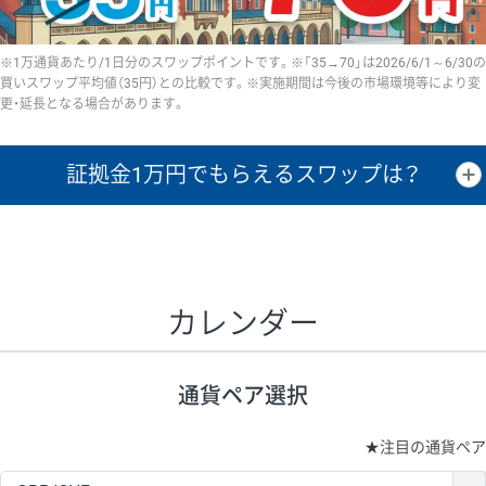
※1万通貨あたり/1日分のスワップポイントです。※「35→70」は2026/6/1～6/30の
買いスワップ平均値（35円）との比較です。※実施期間は今後の市場環境等により変
更・延長となる場合があります。
証拠金1万円で
もらえるスワップは？
証拠金1万円あたりのスワップポイントは、取引の資金効率を示した参
考値です。
CHF/JPY、EUR/USD、GBP/USD、NZD/USD、EUR/GBP、EUR/AUD、
GBP/AUDは売スワップの値です。
カレンダー
1万通貨
証拠金
あたりの
1日の
1万円あたりの
通貨ペア
取引証拠金
スワップ
ポイント
スワップ
ポイント
通貨ペア選択
▲
▼
昇順
降順
昇順
降順
昇順
降順
USD/JPY
154円
65,020円
23.6円
★
注目の通貨ペア
EUR/JPY
75円
74,270円
10円