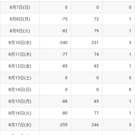
8月7日(日)
0
0
0
AUD/USD
16円
44,990円
3.5円
8月8日(月)
-75
72
1
NZD/USD
41円
36,920円
11.1円
8月9日(火)
-82
79
1
EUR/GBP
71円
74,270円
9.5円
EUR/AUD
103円
74,270円
13.8円
8月10日(水)
-240
231
3
GBP/AUD
43円
86,230円
4.9円
8月11日(木)
-77
74
1
AUD/NZD
66円
44,990円
14.6円
8月12日(金)
-85
82
1
EUR/CHF
111円
74,270円
14.9円
8月13日(土)
0
0
0
GBP/CHF
220円
86,230円
25.5円
8月14日(日)
0
0
0
USD/CHF
160円
65,030円
24.6円
8月15日(月)
-88
85
1
※2026/6/30の当社のスワップポイントおよび、同日の為替レート
8月16日(火)
-80
77
1
に基づいて算出。
※取引証拠金は同日の当社為替レート（ニューヨーククローズ・
8月17日(水)
-255
246
3
MIDレート）に基づいて算出。
※ハンガリーフォリント/円と南アフリカランド/円とメキシコペ