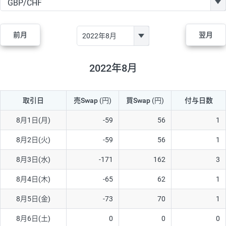
GBP/JPY
170円
86,230円
19.7円
AUD/JPY
106円
44,990円
23.5円
前月
翌月
NZD/JPY
28円
36,920円
7.5円
CAD/JPY
38円
45,810円
8.2円
2022年8月
CHF/JPY
34円
80,440円
4.2円
取引日
売Swap
(円)
買Swap
(円)
付与日数
TRY/JPY
26円
1,400円
185.7円
CZK/JPY
7円
3,060円
22.8円
8月1日(月)
-59
56
1
PLN/JPY
35円
17,280円
20.2円
8月2日(火)
-59
56
1
HUF/JPY
16円
2,090円
76.5円
8月3日(水)
-171
162
3
ZAR/JPY
130円
39,680円
32.7円
8月4日(木)
-65
62
1
MXN/JPY
140円
37,180円
37.6円
8月5日(金)
-73
70
1
EUR/USD
74円
74,270円
9.9円
8月6日(土)
0
0
0
GBP/USD
4円
86,230円
0.4円