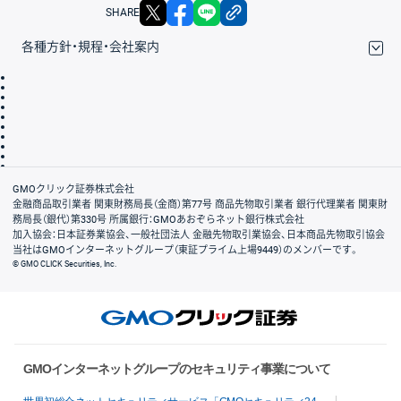
X
facebook
LINE
リンクをコピー
SHARE
各種方針・規程・会社案内
取引規程・約款
サイトマップ
その他のご案内
個人情報保護方針
最良執行方針
サイトのご利用について
ディスクレイマー
信託保全
リスク説明
会社案内
GMOクリック証券株式会社
金融商品取引業者 関東財務局長（金商）第77号 商品先物取引業者 銀行代理業者 関東財
務局長（銀代）第330号 所属銀行：GMOあおぞらネット銀行株式会社
加入協会：日本証券業協会、一般社団法人 金融先物取引業協会、日本商品先物取引協会
当社はGMOインターネットグループ（東証プライム上場9449）のメンバーです。
© GMO CLICK Securities, Inc.
GMOインターネットグループのセキュリティ事業について