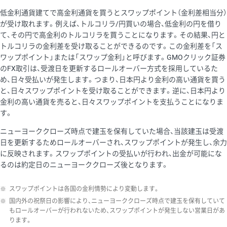
低金利通貨建てで高金利通貨を買うとスワップポイント（金利差相当分）
が受け取れます。例えば、トルコリラ/円買いの場合、低金利の円を借り
て、その円で高金利のトルコリラを買うことになります。その結果、円と
トルコリラの金利差を受け取ることができるのです。この金利差を「ス
ワップポイント」または「スワップ金利」と呼びます。GMOクリック証券
のFX取引は、受渡日を更新するロールオーバー方式を採用しているた
め、日々受払いが発生します。つまり、日本円より金利の高い通貨を買う
と、日々スワップポイントを受け取ることができます。逆に、日本円より
金利の高い通貨を売ると、日々スワップポイントを支払うことになりま
す。
ニューヨーククローズ時点で建玉を保有していた場合、当該建玉は受渡
日を更新するためロールオーバーされ、スワップポイントが発生し、余力
に反映されます。スワップポイントの受払いが行われ、出金が可能にな
るのは約定日のニューヨーククローズ後となります。
※
スワップポイントは各国の金利情勢により変動します。
※
国内外の祝祭日の影響により、ニューヨーククローズ時点で建玉を保有していて
もロールオーバーが行われないため、スワップポイントが発生しない営業日があ
ります。