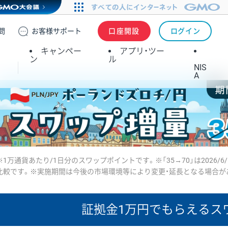
問
お客様
サポート
口座開設
ログイン
キャンペー
アプリ・ツー
ン
ル
NIS
A
※1万通貨あたり/1日分のスワップポイントです。※「35→70」は2026/6
比較です。※実施期間は今後の市場環境等により変更・延長となる場合が
証拠金1万円で
もらえるス