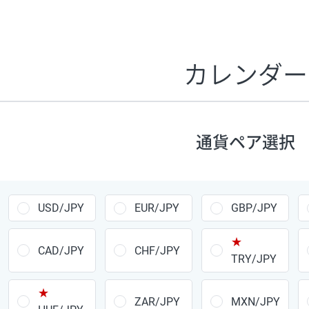
証拠金1万円あたりのスワップポイントは、取引の資金効率
CHF/JPY、EUR/USD、GBP/USD、NZD/USD、EUR/GBP、E
す。
カレンダー
1万通貨
あたりの
通貨ペア
1日の
スワップ
取引
ポイント
▲
▼
昇順
降順
通貨ペア選択
USD/JPY
154円
EUR/JPY
75円
USD/JPY
EUR/JPY
GBP/JPY
GBP/JPY
170円
★
AUD/JPY
106円
CAD/JPY
CHF/JPY
TRY/JPY
NZD/JPY
28円
★
ZAR/JPY
MXN/JPY