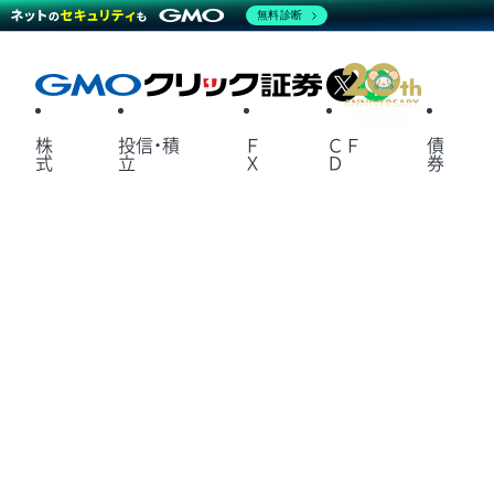
無料診断
X
LINE
株
投信・積
Ｆ
ＣＦ
債
式
立
Ｘ
Ｄ
券