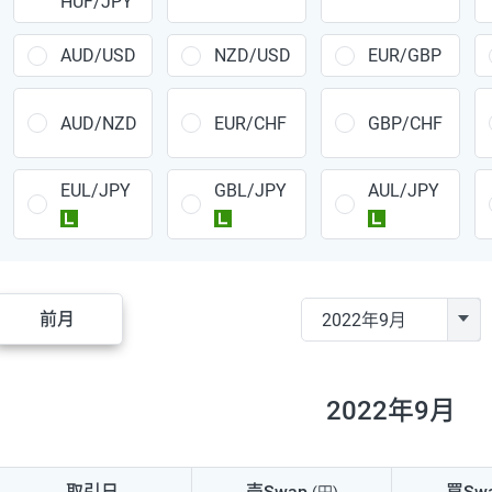
HUF/JPY
CAD/JPY
38円
CHF/JPY
34円
AUD/USD
NZD/USD
EUR/GBP
TRY/JPY
26円
AUD/NZD
EUR/CHF
GBP/CHF
CZK/JPY
7円
EUL/JPY
GBL/JPY
AUL/JPY
PLN/JPY
35円
ラージ
ラージ
ラージ
HUF/JPY
16円
ZAR/JPY
130円
前月
MXN/JPY
140円
EUR/USD
74円
2022年9月
GBP/USD
4円
AUD/USD
16円
取引日
売Swap
買Sw