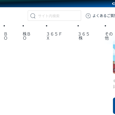
GMOクリック証券
よくある
ご質
Ｂ
株Ｂ
３６５Ｆ
３６５
その
Ｏ
Ｏ
Ｘ
株
他