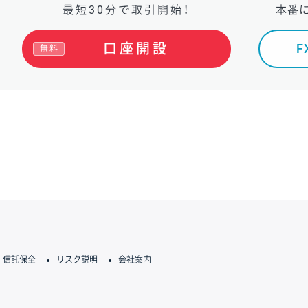
最短30分で取引開始！
本番
口座開設
無料
信託保全
リスク説明
会社案内