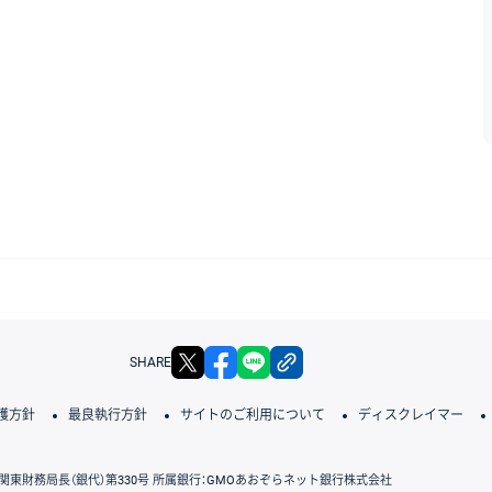
X
facebook
LINE
リンクをコピー
SHARE
護方針
最良執行方針
サイトのご利用について
ディスクレイマー
関東財務局長（銀代）第330号 所属銀行：GMOあおぞらネット銀行株式会社