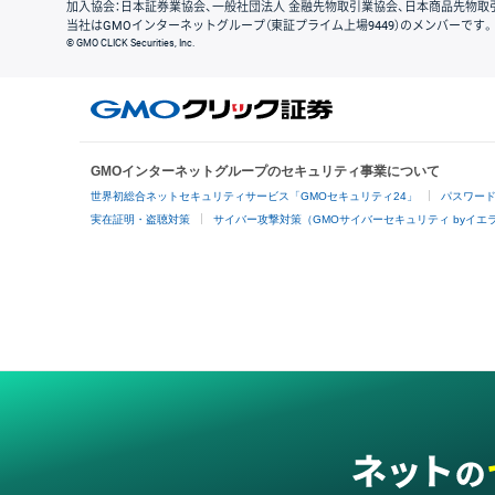
加入協会：日本証券業協会、一般社団法人 金融先物取引業協会、日本商品先物取
当社はGMOインターネットグループ（東証プライム上場9449）のメンバーです。
© GMO CLICK Securities, Inc.
GMOインターネットグループのセキュリティ事業について
世界初総合ネットセキュリティサービス「GMOセキュリティ24」
パスワー
実在証明・盗聴対策
サイバー攻撃対策（GMOサイバーセキュリティ byイエ