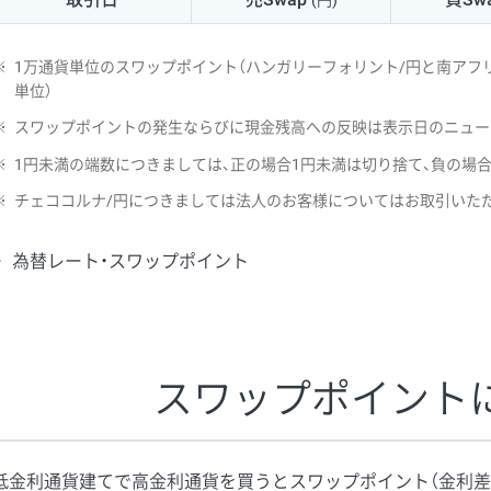
(円)
NZD/USD
41円
※
1万通貨単位のスワップポイント（ハンガリーフォリント/円と南アフリ
EUR/GBP
71円
単位）
※
スワップポイントの発生ならびに現金残高への反映は表示日のニュー
EUR/AUD
103円
※
1円未満の端数につきましては、正の場合1円未満は切り捨て、負の場
GBP/AUD
43円
※
チェココルナ/円につきましては法人のお客様についてはお取引いた
AUD/NZD
66円
為替レート・スワップポイント
EUR/CHF
111円
GBP/CHF
220円
USD/CHF
160円
スワップポイント
※取引証拠金は同日の当社為替レート（ニューヨーククローズ・MIDレ
低金利通貨建てで高金利通貨を買うとスワップポイント（金利差
※ハンガリーフォリント/円と南アフリカランド/円とメキシコペソ/円