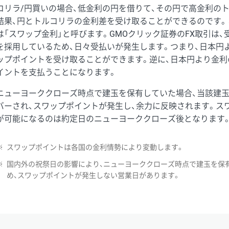
コリラ/円買いの場合、低金利の円を借りて、その円で高金利の
結果、円とトルコリラの金利差を受け取ることができるのです。
は「スワップ金利」と呼びます。GMOクリック証券のFX取引は
を採用しているため、日々受払いが発生します。つまり、日本円
ップポイントを受け取ることができます。逆に、日本円より金利
イントを支払うことになります。
ニューヨーククローズ時点で建玉を保有していた場合、当該建
バーされ、スワップポイントが発生し、余力に反映されます。ス
が可能になるのは約定日のニューヨーククローズ後となります
※
スワップポイントは各国の金利情勢により変動します。
※
国内外の祝祭日の影響により、ニューヨーククローズ時点で建玉を保
め、スワップポイントが発生しない営業日があります。