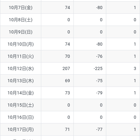
10月7日(金)
74
-80
1
AUD/USD
16円
44,990円
3.5円
10月8日(土)
0
0
0
NZD/USD
41円
36,920円
11.1円
10月9日(日)
0
0
0
EUR/GBP
71円
74,270円
9.5円
EUR/AUD
103円
74,270円
13.8円
10月10日(月)
74
-80
1
GBP/AUD
43円
86,230円
4.9円
10月11日(火)
70
-76
1
AUD/NZD
66円
44,990円
14.6円
10月12日(水)
207
-225
3
EUR/CHF
111円
74,270円
14.9円
10月13日(木)
69
-75
1
GBP/CHF
220円
86,230円
25.5円
10月14日(金)
73
-79
1
USD/CHF
160円
65,030円
24.6円
10月15日(土)
0
0
0
10月16日(日)
0
0
0
※取引証拠金は同日の当社為替レート（ニューヨーククローズ・
MIDレート）に基づいて算出。
10月17日(月)
71
-77
1
※ハンガリーフォリント/円と南アフリカランド/円とメキシコペ
ソ/円は10万通貨単位。