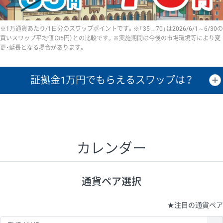
※1万通貨あたり/1日分のスワップポイントです。※「35→70」は2026/6/1～6/30の
買いスワップ平均値（35円）との比較です。※実施期間は今後の市場環境等により変
更・延長となる場合があります。
証拠金1万円で
もらえるスワップは？
証拠金1万円あたりのスワップポイントは、取引の資金効率を示した参
考値です。
CHF/JPY、EUR/USD、GBP/USD、NZD/USD、EUR/GBP、EUR/AUD、
GBP/AUDは売スワップの値です。
カレンダー
1万通貨
証拠金
あたりの
1日の
1万円あたりの
通貨ペア
取引証拠金
スワップ
ポイント
スワップ
ポイント
通貨ペア選択
▲
▼
昇順
降順
昇順
降順
昇順
降順
USD/JPY
154円
65,020円
23.6円
★
注目の通貨ペア
EUR/JPY
75円
74,270円
10円