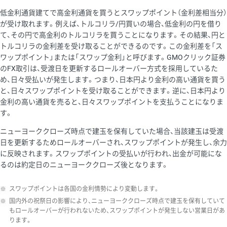
低金利通貨建てで高金利通貨を買うとスワップポイント（金利差相当分）
が受け取れます。例えば、トルコリラ/円買いの場合、低金利の円を借り
て、その円で高金利のトルコリラを買うことになります。その結果、円と
トルコリラの金利差を受け取ることができるのです。この金利差を「ス
ワップポイント」または「スワップ金利」と呼びます。GMOクリック証券
のFX取引は、受渡日を更新するロールオーバー方式を採用しているた
め、日々受払いが発生します。つまり、日本円より金利の高い通貨を買う
と、日々スワップポイントを受け取ることができます。逆に、日本円より
金利の高い通貨を売ると、日々スワップポイントを支払うことになりま
す。
ニューヨーククローズ時点で建玉を保有していた場合、当該建玉は受渡
日を更新するためロールオーバーされ、スワップポイントが発生し、余力
に反映されます。スワップポイントの受払いが行われ、出金が可能にな
るのは約定日のニューヨーククローズ後となります。
※
スワップポイントは各国の金利情勢により変動します。
※
国内外の祝祭日の影響により、ニューヨーククローズ時点で建玉を保有していて
もロールオーバーが行われないため、スワップポイントが発生しない営業日があ
ります。