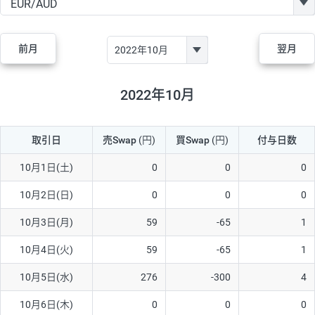
GBP/JPY
170円
86,230円
19.7円
AUD/JPY
106円
44,990円
23.5円
前月
翌月
NZD/JPY
28円
36,920円
7.5円
CAD/JPY
38円
45,810円
8.2円
2022年10月
CHF/JPY
34円
80,440円
4.2円
取引日
売Swap
(円)
買Swap
(円)
付与日数
TRY/JPY
26円
1,400円
185.7円
CZK/JPY
7円
3,060円
22.8円
10月1日(土)
0
0
0
PLN/JPY
35円
17,280円
20.2円
10月2日(日)
0
0
0
HUF/JPY
16円
2,090円
76.5円
10月3日(月)
59
-65
1
ZAR/JPY
130円
39,680円
32.7円
10月4日(火)
59
-65
1
MXN/JPY
140円
37,180円
37.6円
10月5日(水)
276
-300
4
EUR/USD
74円
74,270円
9.9円
10月6日(木)
0
0
0
GBP/USD
4円
86,230円
0.4円