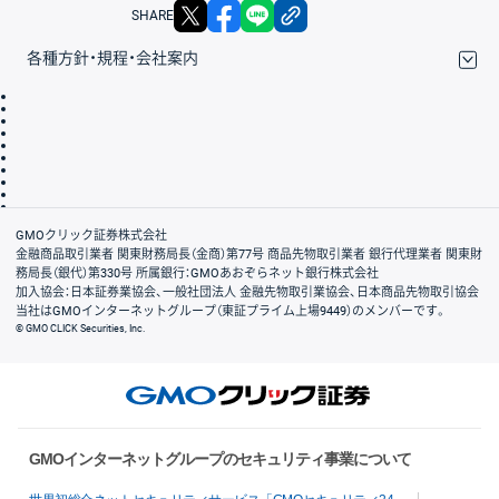
X
facebook
LINE
リンクをコピー
SHARE
各種方針・規程・会社案内
取引規程・約款
サイトマップ
その他のご案内
個人情報保護方針
最良執行方針
サイトのご利用について
ディスクレイマー
信託保全
リスク説明
会社案内
GMOクリック証券株式会社
金融商品取引業者 関東財務局長（金商）第77号 商品先物取引業者 銀行代理業者 関東財
務局長（銀代）第330号 所属銀行：GMOあおぞらネット銀行株式会社
加入協会：日本証券業協会、一般社団法人 金融先物取引業協会、日本商品先物取引協会
当社はGMOインターネットグループ（東証プライム上場9449）のメンバーです。
© GMO CLICK Securities, Inc.
GMOインターネットグループのセキュリティ事業について