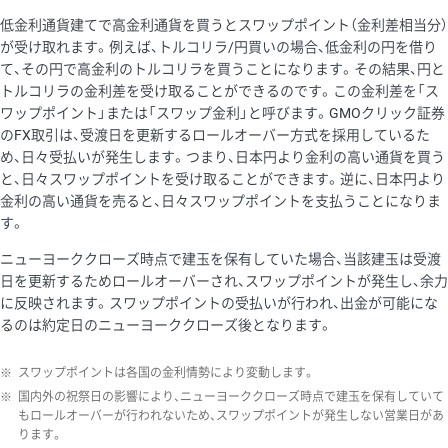
低金利通貨建てで高金利通貨を買うとスワップポイント（金利差相当分）
が受け取れます。例えば、トルコリラ/円買いの場合、低金利の円を借り
て、その円で高金利のトルコリラを買うことになります。その結果、円と
トルコリラの金利差を受け取ることができるのです。この金利差を「ス
ワップポイント」または「スワップ金利」と呼びます。GMOクリック証券
のFX取引は、受渡日を更新するロールオーバー方式を採用しているた
め、日々受払いが発生します。つまり、日本円より金利の高い通貨を買う
と、日々スワップポイントを受け取ることができます。逆に、日本円より
金利の高い通貨を売ると、日々スワップポイントを支払うことになりま
す。
ニューヨーククローズ時点で建玉を保有していた場合、当該建玉は受渡
日を更新するためロールオーバーされ、スワップポイントが発生し、余力
に反映されます。スワップポイントの受払いが行われ、出金が可能にな
るのは約定日のニューヨーククローズ後となります。
※
スワップポイントは各国の金利情勢により変動します。
※
国内外の祝祭日の影響により、ニューヨーククローズ時点で建玉を保有していて
もロールオーバーが行われないため、スワップポイントが発生しない営業日があ
ります。