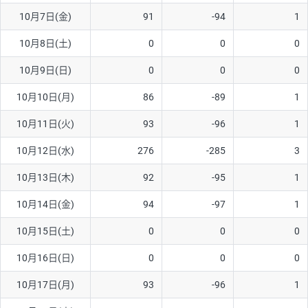
10月7日(金)
91
-94
1
AUD/USD
16円
44,990円
3.5円
10月8日(土)
0
0
0
NZD/USD
41円
36,920円
11.1円
10月9日(日)
0
0
0
EUR/GBP
71円
74,270円
9.5円
EUR/AUD
103円
74,270円
13.8円
10月10日(月)
86
-89
1
GBP/AUD
43円
86,230円
4.9円
10月11日(火)
93
-96
1
AUD/NZD
66円
44,990円
14.6円
10月12日(水)
276
-285
3
EUR/CHF
111円
74,270円
14.9円
10月13日(木)
92
-95
1
GBP/CHF
220円
86,230円
25.5円
10月14日(金)
94
-97
1
USD/CHF
160円
65,030円
24.6円
10月15日(土)
0
0
0
10月16日(日)
0
0
0
※取引証拠金は同日の当社為替レート（ニューヨーククローズ・
MIDレート）に基づいて算出。
10月17日(月)
93
-96
1
※ハンガリーフォリント/円と南アフリカランド/円とメキシコペ
ソ/円は10万通貨単位。