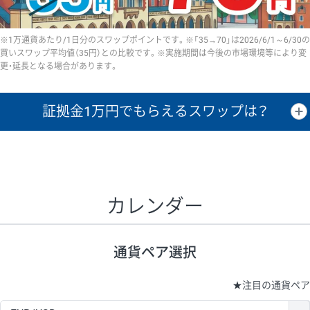
※1万通貨あたり/1日分のスワップポイントです。※「35→70」は2026/6/1～6/30の
買いスワップ平均値（35円）との比較です。※実施期間は今後の市場環境等により変
更・延長となる場合があります。
証拠金1万円で
もらえるスワップは？
証拠金1万円あたりのスワップポイントは、取引の資金効率を示した参
考値です。
CHF/JPY、EUR/USD、GBP/USD、NZD/USD、EUR/GBP、EUR/AUD、
GBP/AUDは売スワップの値です。
カレンダー
1万通貨
証拠金
あたりの
1日の
1万円あたりの
通貨ペア
取引証拠金
スワップ
ポイント
スワップ
ポイント
通貨ペア選択
▲
▼
昇順
降順
昇順
降順
昇順
降順
USD/JPY
154円
65,020円
23.6円
★
注目の通貨ペア
EUR/JPY
75円
74,270円
10円