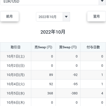
GBP/JPY
170円
86,230円
19.7円
AUD/JPY
106円
44,990円
23.5円
前月
翌月
NZD/JPY
28円
36,920円
7.5円
CAD/JPY
38円
45,810円
8.2円
2022年10月
CHF/JPY
34円
80,440円
4.2円
取引日
売Swap
(円)
買Swap
(円)
付与日数
TRY/JPY
26円
1,400円
185.7円
CZK/JPY
7円
3,060円
22.8円
10月1日(土)
0
0
0
PLN/JPY
35円
17,280円
20.2円
10月2日(日)
0
0
0
HUF/JPY
16円
2,090円
76.5円
10月3日(月)
89
-92
1
ZAR/JPY
130円
39,680円
32.7円
10月4日(火)
92
-95
1
MXN/JPY
140円
37,180円
37.6円
10月5日(水)
368
-380
4
EUR/USD
74円
74,270円
9.9円
10月6日(木)
0
0
0
GBP/USD
4円
86,230円
0.4円