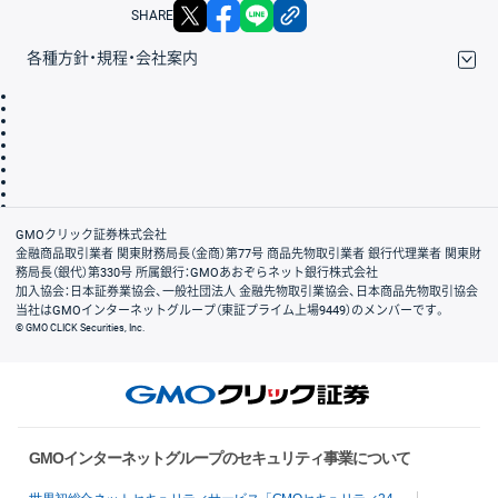
X
facebook
LINE
リンクをコピー
SHARE
各種方針・規程・会社案内
取引規程・約款
サイトマップ
その他のご案内
個人情報保護方針
最良執行方針
サイトのご利用について
ディスクレイマー
信託保全
リスク説明
会社案内
GMOクリック証券株式会社
金融商品取引業者 関東財務局長（金商）第77号 商品先物取引業者 銀行代理業者 関東財
務局長（銀代）第330号 所属銀行：GMOあおぞらネット銀行株式会社
加入協会：日本証券業協会、一般社団法人 金融先物取引業協会、日本商品先物取引協会
当社はGMOインターネットグループ（東証プライム上場9449）のメンバーです。
© GMO CLICK Securities, Inc.
GMOインターネットグループのセキュリティ事業について