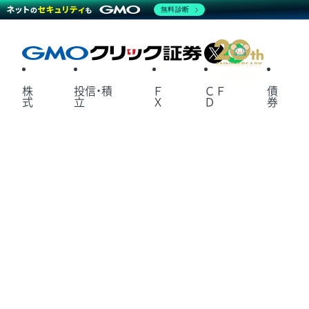
無料診断
X
LINE
株
投信・積
Ｆ
ＣＦ
債
式
立
Ｘ
Ｄ
券