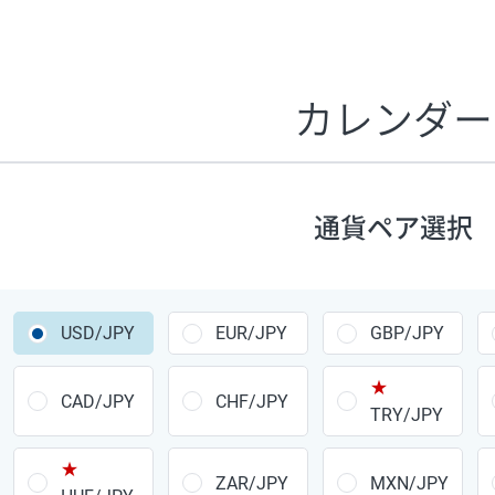
証拠金1万円あたりのスワップポイントは、取引の資金効率
CHF/JPY、EUR/USD、GBP/USD、NZD/USD、EUR/GBP、E
す。
カレンダー
1万通貨
あたりの
通貨ペア
1日の
スワップ
取引
ポイント
▲
▼
昇順
降順
通貨ペア選択
USD/JPY
154円
EUR/JPY
75円
USD/JPY
EUR/JPY
GBP/JPY
GBP/JPY
170円
★
AUD/JPY
106円
CAD/JPY
CHF/JPY
TRY/JPY
NZD/JPY
28円
★
ZAR/JPY
MXN/JPY