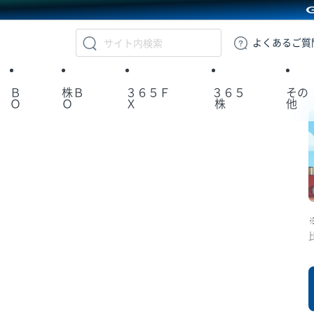
GMOクリック証券
よくある
ご質
Ｂ
株Ｂ
３６５Ｆ
３６５
その
Ｏ
Ｏ
Ｘ
株
他