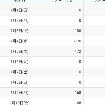
(円)
NZD/USD
41円
1月1日(日)
0
EUR/GBP
71円
1月2日(月)
0
EUR/AUD
103円
1月3日(火)
-180
GBP/AUD
43円
1月4日(水)
-720
AUD/NZD
66円
1月5日(木)
-172
EUR/CHF
111円
1月6日(金)
0
GBP/CHF
220円
1月7日(土)
0
USD/CHF
160円
1月8日(日)
0
1月9日(月)
-168
※2026/6/30の当社のスワップポイントおよび、同日の為替レート
※取引証拠金は同日の当社為替レート（ニューヨーククローズ・MIDレ
1月10日(火)
-168
※ハンガリーフォリント/円と南アフリカランド/円とメキシコペソ/円