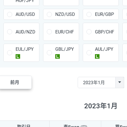
HUF/JPY
CAD/JPY
38円
CHF/JPY
34円
AUD/USD
NZD/USD
EUR/GBP
TRY/JPY
26円
AUD/NZD
EUR/CHF
GBP/CHF
CZK/JPY
7円
EUL/JPY
GBL/JPY
AUL/JPY
PLN/JPY
35円
ラージ
ラージ
ラージ
HUF/JPY
16円
ZAR/JPY
130円
前月
MXN/JPY
140円
EUR/USD
74円
2023年1月
GBP/USD
4円
AUD/USD
16円
取引日
売Swap
買Sw