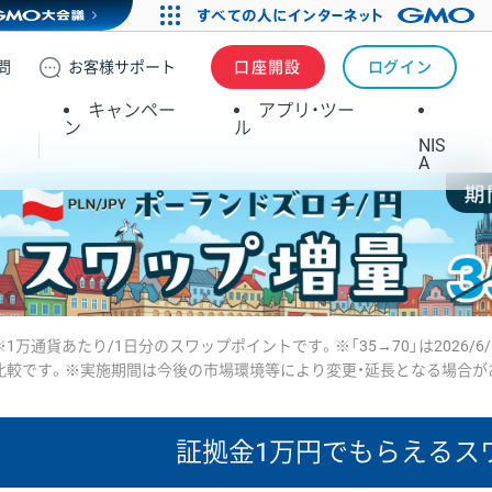
問
お客様
サポート
口座開設
ログイン
キャンペー
アプリ・ツー
ン
ル
NIS
A
※1万通貨あたり/1日分のスワップポイントです。※「35→70」は2026/6
比較です。※実施期間は今後の市場環境等により変更・延長となる場合が
証拠金1万円で
もらえるス