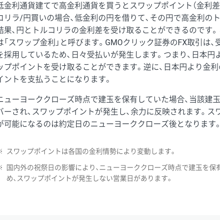
低金利通貨建てで高金利通貨を買うとスワップポイント（金利差
コリラ/円買いの場合、低金利の円を借りて、その円で高金利の
結果、円とトルコリラの金利差を受け取ることができるのです。
は「スワップ金利」と呼びます。GMOクリック証券のFX取引は
を採用しているため、日々受払いが発生します。つまり、日本円
ップポイントを受け取ることができます。逆に、日本円より金利
イントを支払うことになります。
ニューヨーククローズ時点で建玉を保有していた場合、当該建
バーされ、スワップポイントが発生し、余力に反映されます。ス
が可能になるのは約定日のニューヨーククローズ後となります
※
スワップポイントは各国の金利情勢により変動します。
※
国内外の祝祭日の影響により、ニューヨーククローズ時点で建玉を保
め、スワップポイントが発生しない営業日があります。