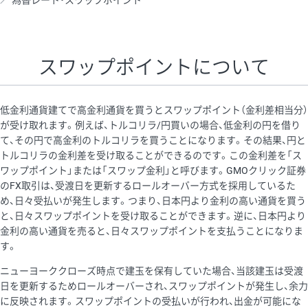
為替レート・スワップポイント
AUD/USD
16円
44,990円
3.5円
NZD/USD
41円
36,920円
11.1円
スワップポイントについて
EUR/GBP
71円
74,270円
9.5円
EUR/AUD
103円
74,270円
13.8円
低金利通貨建てで高金利通貨を買うとスワップポイント（金利差相当分）
GBP/AUD
43円
86,230円
4.9円
が受け取れます。例えば、トルコリラ/円買いの場合、低金利の円を借り
て、その円で高金利のトルコリラを買うことになります。その結果、円と
AUD/NZD
66円
44,990円
14.6円
トルコリラの金利差を受け取ることができるのです。この金利差を「ス
EUR/CHF
111円
74,270円
14.9円
ワップポイント」または「スワップ金利」と呼びます。GMOクリック証券
のFX取引は、受渡日を更新するロールオーバー方式を採用しているた
GBP/CHF
220円
86,230円
25.5円
め、日々受払いが発生します。つまり、日本円より金利の高い通貨を買う
USD/CHF
160円
65,030円
24.6円
と、日々スワップポイントを受け取ることができます。逆に、日本円より
金利の高い通貨を売ると、日々スワップポイントを支払うことになりま
す。
※取引証拠金は同日の当社為替レート（ニューヨーククローズ・
ニューヨーククローズ時点で建玉を保有していた場合、当該建玉は受渡
MIDレート）に基づいて算出。
日を更新するためロールオーバーされ、スワップポイントが発生し、余力
※ハンガリーフォリント/円と南アフリカランド/円とメキシコペ
に反映されます。スワップポイントの受払いが行われ、出金が可能にな
ソ/円は10万通貨単位。