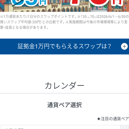
※1万通貨あたり/1日分のスワップポイントです。※「35→70」は2026/6/1～6/30の
買いスワップ平均値（35円）との比較です。※実施期間は今後の市場環境等により変
更・延長となる場合があります。
証拠金1万円で
もらえるスワップは？
証拠金1万円あたりのスワップポイントは、取引の資金効率を示した参
考値です。
CHF/JPY、EUR/USD、GBP/USD、NZD/USD、EUR/GBP、EUR/AUD、
GBP/AUDは売スワップの値です。
カレンダー
1万通貨
証拠金
あたりの
1日の
1万円あたりの
通貨ペア
取引証拠金
スワップ
ポイント
スワップ
ポイント
通貨ペア選択
▲
▼
昇順
降順
昇順
降順
昇順
降順
USD/JPY
154円
65,020円
23.6円
★
注目の通貨ペア
EUR/JPY
75円
74,270円
10円