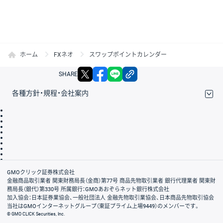
ホーム
FXネオ
スワップポイントカレンダー
X
facebook
LINE
リンクをコピー
SHARE
各種方針・規程・会社案内
取引規程・約款
サイトマップ
その他のご案内
個人情報保護方針
最良執行方針
サイトのご利用について
ディスクレイマー
信託保全
リスク説明
会社案内
GMOクリック証券株式会社
金融商品取引業者 関東財務局長（金商）第77号 商品先物取引業者 銀行代理業者 関東財
務局長（銀代）第330号 所属銀行：GMOあおぞらネット銀行株式会社
加入協会：日本証券業協会、一般社団法人 金融先物取引業協会、日本商品先物取引協会
当社はGMOインターネットグループ（東証プライム上場9449）のメンバーです。
© GMO CLICK Securities, Inc.