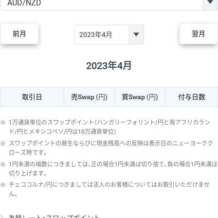
GBP/JPY
170円
86,230円
19.7円
AUD/JPY
106円
44,990円
23.5円
前月
翌月
NZD/JPY
28円
36,920円
7.5円
CAD/JPY
38円
45,810円
8.2円
2023年4月
CHF/JPY
34円
80,440円
4.2円
取引日
売Swap
(円)
買Swap
(円)
付与日数
TRY/JPY
26円
1,400円
185.7円
CZK/JPY
7円
3,060円
22.8円
※
1万通貨単位のスワップポイント（ハンガリーフォリント/円と南アフリカラン
PLN/JPY
35円
17,280円
20.2円
ド/円とメキシコペソ/円は10万通貨単位）
※
スワップポイントの発生ならびに現金残高への反映は表示日のニューヨークク
HUF/JPY
16円
2,090円
76.5円
ローズ時です。
※
1円未満の端数につきましては、正の場合1円未満は切り捨て、負の場合1円未満は
ZAR/JPY
130円
39,680円
32.7円
切り上げます。
MXN/JPY
140円
37,180円
37.6円
※
チェココルナ/円につきましては法人のお客様についてはお取引いただけませ
ん。
EUR/USD
74円
74,270円
9.9円
GBP/USD
4円
86,230円
0.4円