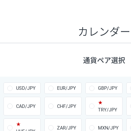
証拠金1万円あたりのスワップポイントは、取引の資金効率
CHF/JPY、EUR/USD、GBP/USD、NZD/USD、EUR/GBP、E
す。
カレンダー
1万通貨
あたりの
通貨ペア
1日の
スワップ
取引
ポイント
▲
▼
昇順
降順
通貨ペア選択
USD/JPY
154円
EUR/JPY
75円
USD/JPY
EUR/JPY
GBP/JPY
GBP/JPY
170円
★
AUD/JPY
106円
CAD/JPY
CHF/JPY
TRY/JPY
NZD/JPY
28円
★
ZAR/JPY
MXN/JPY