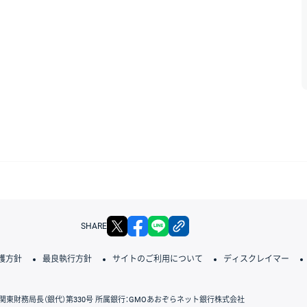
X
facebook
LINE
リンクをコピー
SHARE
護方針
最良執行方針
サイトのご利用について
ディスクレイマー
関東財務局長（銀代）第330号 所属銀行：GMOあおぞらネット銀行株式会社