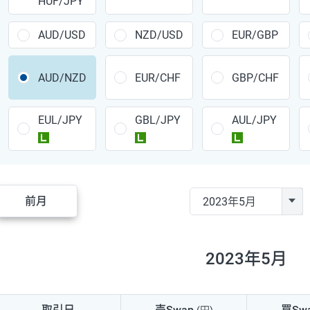
HUF/JPY
CAD/JPY
38円
CHF/JPY
34円
AUD/USD
NZD/USD
EUR/GBP
TRY/JPY
26円
AUD/NZD
EUR/CHF
GBP/CHF
CZK/JPY
7円
EUL/JPY
GBL/JPY
AUL/JPY
PLN/JPY
35円
ラージ
ラージ
ラージ
HUF/JPY
16円
ZAR/JPY
130円
前月
MXN/JPY
140円
EUR/USD
74円
2023年5月
GBP/USD
4円
AUD/USD
16円
取引日
売Swap
買Sw