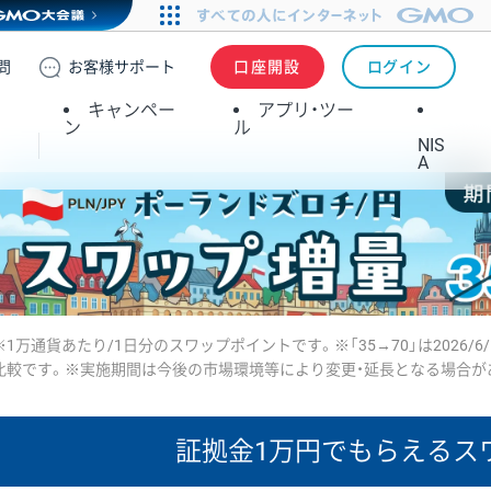
問
お客様
サポート
口座開設
ログイン
キャンペー
アプリ・ツー
ン
ル
NIS
A
※1万通貨あたり/1日分のスワップポイントです。※「35→70」は2026/6
比較です。※実施期間は今後の市場環境等により変更・延長となる場合が
証拠金1万円で
もらえるス