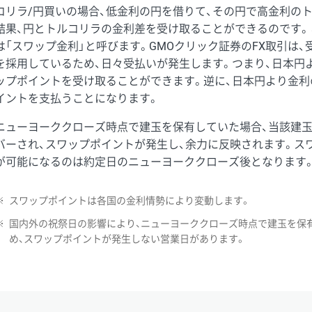
コリラ/円買いの場合、低金利の円を借りて、その円で高金利の
結果、円とトルコリラの金利差を受け取ることができるのです。
は「スワップ金利」と呼びます。GMOクリック証券のFX取引は
を採用しているため、日々受払いが発生します。つまり、日本円
ップポイントを受け取ることができます。逆に、日本円より金利
イントを支払うことになります。
ニューヨーククローズ時点で建玉を保有していた場合、当該建
バーされ、スワップポイントが発生し、余力に反映されます。ス
が可能になるのは約定日のニューヨーククローズ後となります
※
スワップポイントは各国の金利情勢により変動します。
※
国内外の祝祭日の影響により、ニューヨーククローズ時点で建玉を保
め、スワップポイントが発生しない営業日があります。