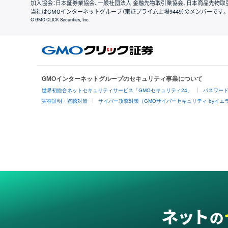
加入協会：日本証券業協会、一般社団法人 金融先物取引業協会、日本商品先物取
当社はGMOインターネットグループ（東証プライム上場9449）のメンバーです。
© GMO CLICK Securities, Inc.
GMOインターネットグループのセキュリティ事業について
世界初総合ネットセキュリティサービス「GMOセキュリティ24」
パスワー
実在証明・盗聴対策
サイバー攻撃対策（GMOサイバーセキュリティ byイエ