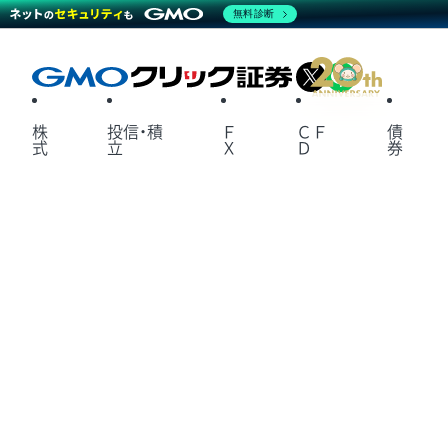
無料診断
X
LINE
株
投信・積
Ｆ
ＣＦ
債
式
立
Ｘ
Ｄ
券