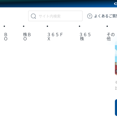
GMOクリック証券
よくある
ご質
Ｂ
株Ｂ
３６５Ｆ
３６５
その
Ｏ
Ｏ
Ｘ
株
他