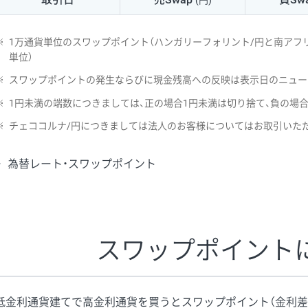
(円)
NZD/USD
41円
※
1万通貨単位のスワップポイント（ハンガリーフォリント/円と南アフリ
EUR/GBP
71円
単位）
※
スワップポイントの発生ならびに現金残高への反映は表示日のニュー
EUR/AUD
103円
※
1円未満の端数につきましては、正の場合1円未満は切り捨て、負の場
GBP/AUD
43円
※
チェココルナ/円につきましては法人のお客様についてはお取引いた
AUD/NZD
66円
為替レート・スワップポイント
EUR/CHF
111円
GBP/CHF
220円
USD/CHF
160円
スワップポイント
※2026/6/30の当社のスワップポイントおよび、同日の為替レート
※取引証拠金は同日の当社為替レート（ニューヨーククローズ・MIDレ
低金利通貨建てで高金利通貨を買うとスワップポイント（金利差
※ハンガリーフォリント/円と南アフリカランド/円とメキシコペソ/円