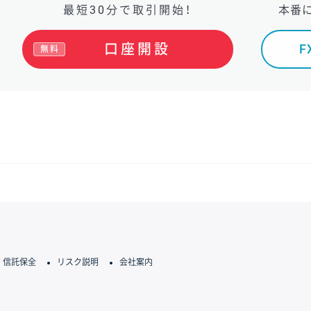
最短30分で取引開始！
本番
口座開設
無料
信託保全
リスク説明
会社案内