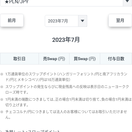
GBP/JPY
170円
86,230円
19.7円
AUD/JPY
106円
44,990円
23.5円
前月
翌月
NZD/JPY
28円
36,920円
7.5円
CAD/JPY
38円
45,810円
8.2円
2023年7月
CHF/JPY
34円
80,440円
4.2円
取引日
売Swap
(円)
買Swap
(円)
付与日数
TRY/JPY
26円
1,400円
185.7円
CZK/JPY
7円
3,060円
22.8円
※
1万通貨単位のスワップポイント（ハンガリーフォリント/円と南アフリカラン
PLN/JPY
35円
17,280円
20.2円
ド/円とメキシコペソ/円は10万通貨単位）
※
スワップポイントの発生ならびに現金残高への反映は表示日のニューヨークク
HUF/JPY
16円
2,090円
76.5円
ローズ時です。
※
1円未満の端数につきましては、正の場合1円未満は切り捨て、負の場合1円未満は
ZAR/JPY
130円
39,680円
32.7円
切り上げます。
MXN/JPY
140円
37,180円
37.6円
※
チェココルナ/円につきましては法人のお客様についてはお取引いただけませ
ん。
EUR/USD
74円
74,270円
9.9円
GBP/USD
4円
86,230円
0.4円