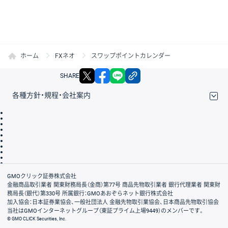
ホーム
FXネオ
スワップポイントカレンダー
X
facebook
LINE
リンクをコピー
SHARE
各種方針・規程・会社案内
取引規程・約款
サイトマップ
その他のご案内
個人情報保護方針
最良執行方針
サイトのご利用について
ディスクレイマー
信託保全
リスク説明
会社案内
GMOクリック証券株式会社
金融商品取引業者 関東財務局長（金商）第77号 商品先物取引業者 銀行代理業者 関東財
務局長（銀代）第330号 所属銀行：GMOあおぞらネット銀行株式会社
加入協会：日本証券業協会、一般社団法人 金融先物取引業協会、日本商品先物取引協会
当社はGMOインターネットグループ（東証プライム上場9449）のメンバーです。
© GMO CLICK Securities, Inc.