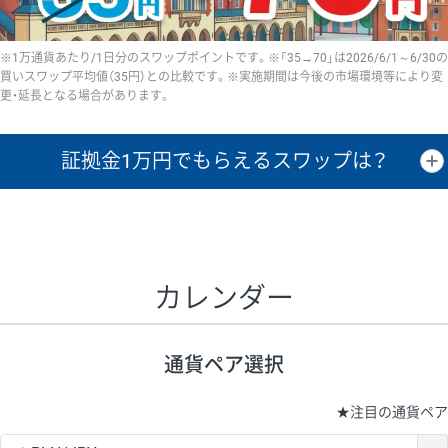
※1万通貨あたり/1日分のスワップポイントです。※「35→70」は2026/6/1～6/30の
買いスワップ平均値（35円）との比較です。※実施期間は今後の市場環境等により変
更・延長となる場合があります。
証拠金1万円で
もらえるスワップは？
証拠金1万円あたりのスワップポイントは、取引の資金効率を示した参
考値です。
CHF/JPY、EUR/USD、GBP/USD、NZD/USD、EUR/GBP、EUR/AUD、
GBP/AUDは売スワップの値です。
カレンダー
1万通貨
証拠金
あたりの
1日の
1万円あたりの
通貨ペア
取引証拠金
スワップ
ポイント
スワップ
ポイント
通貨ペア選択
▲
▼
昇順
降順
昇順
降順
昇順
降順
USD/JPY
154円
65,020円
23.6円
★
注目の通貨ペア
EUR/JPY
75円
74,270円
10円