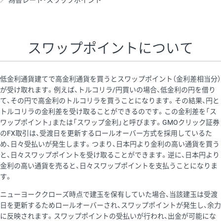
為替レート・スワップポイント
AUD/USD
16円
44,990円
3.5円
NZD/USD
41円
36,920円
11.1円
スワップポイントについて
EUR/GBP
71円
74,270円
9.5円
EUR/AUD
103円
74,270円
13.8円
低金利通貨建てで高金利通貨を買うとスワップポイント（金利差相当分）
GBP/AUD
43円
86,230円
4.9円
が受け取れます。例えば、トルコリラ/円買いの場合、低金利の円を借り
て、その円で高金利のトルコリラを買うことになります。その結果、円と
AUD/NZD
66円
44,990円
14.6円
トルコリラの金利差を受け取ることができるのです。この金利差を「ス
EUR/CHF
111円
74,270円
14.9円
ワップポイント」または「スワップ金利」と呼びます。GMOクリック証券
のFX取引は、受渡日を更新するロールオーバー方式を採用しているた
GBP/CHF
220円
86,230円
25.5円
め、日々受払いが発生します。つまり、日本円より金利の高い通貨を買う
USD/CHF
160円
65,030円
24.6円
と、日々スワップポイントを受け取ることができます。逆に、日本円より
金利の高い通貨を売ると、日々スワップポイントを支払うことになりま
※2026/6/30の当社のスワップポイントおよび、同日の為替レート
す。
に基づいて算出。
ニューヨーククローズ時点で建玉を保有していた場合、当該建玉は受渡
※取引証拠金は同日の当社為替レート（ニューヨーククローズ・
日を更新するためロールオーバーされ、スワップポイントが発生し、余力
MIDレート）に基づいて算出。
に反映されます。スワップポイントの受払いが行われ、出金が可能にな
※ハンガリーフォリント/円と南アフリカランド/円とメキシコペ