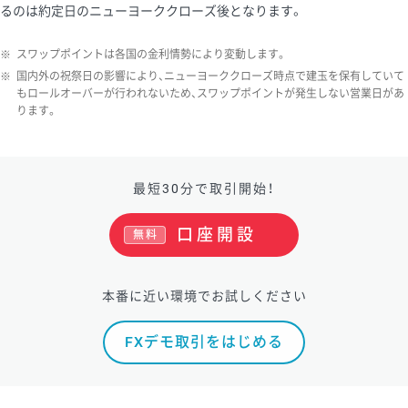
るのは約定日のニューヨーククローズ後となります。
ソ/円は10万通貨単位。
※
スワップポイントは各国の金利情勢により変動します。
※
国内外の祝祭日の影響により、ニューヨーククローズ時点で建玉を保有していて
もロールオーバーが行われないため、スワップポイントが発生しない営業日があ
ります。
最短30分で取引開始！
口座開設
無料
本番に近い環境でお試しください
FXデモ取引をはじめる