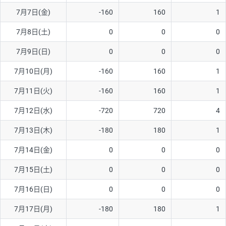
7月7日(金)
-160
160
1
AUD/USD
16円
44,990円
3.5円
7月8日(土)
0
0
0
NZD/USD
41円
36,920円
11.1円
7月9日(日)
0
0
0
EUR/GBP
71円
74,270円
9.5円
EUR/AUD
103円
74,270円
13.8円
7月10日(月)
-160
160
1
GBP/AUD
43円
86,230円
4.9円
7月11日(火)
-160
160
1
AUD/NZD
66円
44,990円
14.6円
7月12日(水)
-720
720
4
EUR/CHF
111円
74,270円
14.9円
7月13日(木)
-180
180
1
GBP/CHF
220円
86,230円
25.5円
7月14日(金)
0
0
0
USD/CHF
160円
65,030円
24.6円
7月15日(土)
0
0
0
7月16日(日)
0
0
0
※取引証拠金は同日の当社為替レート（ニューヨーククローズ・
MIDレート）に基づいて算出。
7月17日(月)
-180
180
1
※ハンガリーフォリント/円と南アフリカランド/円とメキシコペ
ソ/円は10万通貨単位。