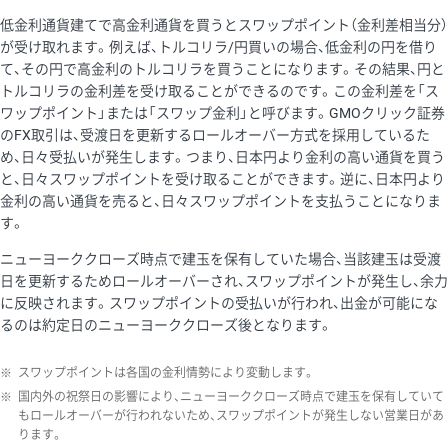
低金利通貨建てで高金利通貨を買うとスワップポイント（金利差相当分）
が受け取れます。例えば、トルコリラ/円買いの場合、低金利の円を借り
て、その円で高金利のトルコリラを買うことになります。その結果、円と
トルコリラの金利差を受け取ることができるのです。この金利差を「ス
ワップポイント」または「スワップ金利」と呼びます。GMOクリック証券
のFX取引は、受渡日を更新するロールオーバー方式を採用しているた
め、日々受払いが発生します。つまり、日本円より金利の高い通貨を買う
と、日々スワップポイントを受け取ることができます。逆に、日本円より
金利の高い通貨を売ると、日々スワップポイントを支払うことになりま
す。
ニューヨーククローズ時点で建玉を保有していた場合、当該建玉は受渡
日を更新するためロールオーバーされ、スワップポイントが発生し、余力
に反映されます。スワップポイントの受払いが行われ、出金が可能にな
るのは約定日のニューヨーククローズ後となります。
※
スワップポイントは各国の金利情勢により変動します。
※
国内外の祝祭日の影響により、ニューヨーククローズ時点で建玉を保有していて
もロールオーバーが行われないため、スワップポイントが発生しない営業日があ
ります。