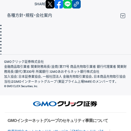
X
facebook
LINE
リンクをコピー
SHARE
各種方針・規程・会社案内
取引規程・約款
サイトマップ
その他のご案内
個人情報保護方針
最良執行方針
サイトのご利用について
ディスクレイマー
信託保全
リスク説明
会社案内
GMOクリック証券株式会社
金融商品取引業者 関東財務局長（金商）第77号 商品先物取引業者 銀行代理業者 関東財
務局長（銀代）第330号 所属銀行：GMOあおぞらネット銀行株式会社
加入協会：日本証券業協会、一般社団法人 金融先物取引業協会、日本商品先物取引協会
当社はGMOインターネットグループ（東証プライム上場9449）のメンバーです。
© GMO CLICK Securities, Inc.
GMOインターネットグループのセキュリティ事業について