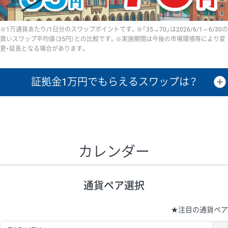
※1万通貨あたり/1日分のスワップポイントです。※「35→70」は2026/6/1～6/30の
買いスワップ平均値（35円）との比較です。※実施期間は今後の市場環境等により変
更・延長となる場合があります。
証拠金1万円で
もらえるスワップは？
証拠金1万円あたりのスワップポイントは、取引の資金効率を示した参
考値です。
CHF/JPY、EUR/USD、GBP/USD、NZD/USD、EUR/GBP、EUR/AUD、
GBP/AUDは売スワップの値です。
カレンダー
1万通貨
証拠金
あたりの
1日の
1万円あたりの
通貨ペア
取引証拠金
スワップ
ポイント
スワップ
ポイント
通貨ペア選択
▲
▼
昇順
降順
昇順
降順
昇順
降順
USD/JPY
154円
65,020円
23.6円
★
注目の通貨ペア
EUR/JPY
75円
74,270円
10円