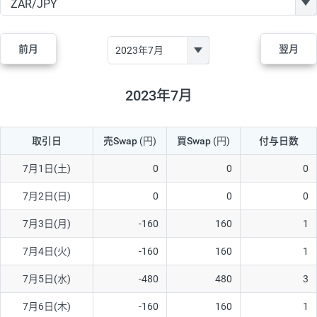
GBP/JPY
170円
86,230円
19.7円
AUD/JPY
106円
44,990円
23.5円
前月
翌月
NZD/JPY
28円
36,920円
7.5円
CAD/JPY
38円
45,810円
8.2円
2023年7月
CHF/JPY
34円
80,440円
4.2円
取引日
売Swap
(円)
買Swap
(円)
付与日数
TRY/JPY
26円
1,400円
185.7円
CZK/JPY
7円
3,060円
22.8円
7月1日(土)
0
0
0
PLN/JPY
35円
17,280円
20.2円
7月2日(日)
0
0
0
HUF/JPY
16円
2,090円
76.5円
7月3日(月)
-160
160
1
ZAR/JPY
130円
39,680円
32.7円
7月4日(火)
-160
160
1
MXN/JPY
140円
37,180円
37.6円
7月5日(水)
-480
480
3
EUR/USD
74円
74,270円
9.9円
7月6日(木)
-160
160
1
GBP/USD
4円
86,230円
0.4円