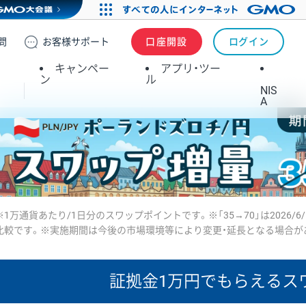
問
お客様
サポート
口座開設
ログイン
キャンペー
アプリ・ツー
ン
ル
NIS
A
※1万通貨あたり/1日分のスワップポイントです。※「35→70」は2026/6
比較です。※実施期間は今後の市場環境等により変更・延長となる場合が
証拠金1万円で
もらえるス