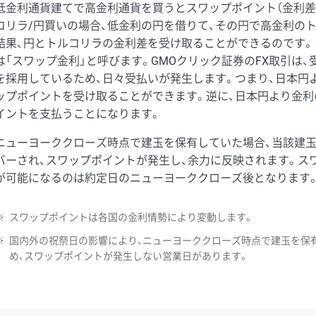
低金利通貨建てで高金利通貨を買うとスワップポイント（金利差
コリラ/円買いの場合、低金利の円を借りて、その円で高金利の
結果、円とトルコリラの金利差を受け取ることができるのです。
は「スワップ金利」と呼びます。GMOクリック証券のFX取引は
を採用しているため、日々受払いが発生します。つまり、日本円
ップポイントを受け取ることができます。逆に、日本円より金利
イントを支払うことになります。
ニューヨーククローズ時点で建玉を保有していた場合、当該建
バーされ、スワップポイントが発生し、余力に反映されます。ス
が可能になるのは約定日のニューヨーククローズ後となります
※
スワップポイントは各国の金利情勢により変動します。
※
国内外の祝祭日の影響により、ニューヨーククローズ時点で建玉を保
め、スワップポイントが発生しない営業日があります。