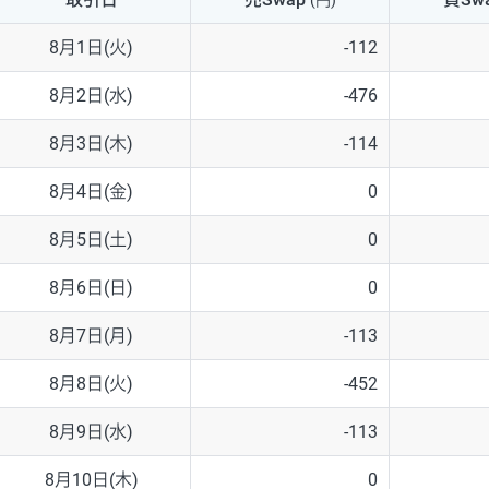
(円)
NZD/USD
41円
8月1日(火)
-112
EUR/GBP
71円
8月2日(水)
-476
EUR/AUD
103円
8月3日(木)
-114
GBP/AUD
43円
8月4日(金)
0
AUD/NZD
66円
8月5日(土)
0
EUR/CHF
111円
8月6日(日)
0
GBP/CHF
220円
8月7日(月)
-113
USD/CHF
160円
8月8日(火)
-452
8月9日(水)
-113
※2026/6/30の当社のスワップポイントおよび、同日の為替レート
※取引証拠金は同日の当社為替レート（ニューヨーククローズ・MIDレ
8月10日(木)
0
※ハンガリーフォリント/円と南アフリカランド/円とメキシコペソ/円