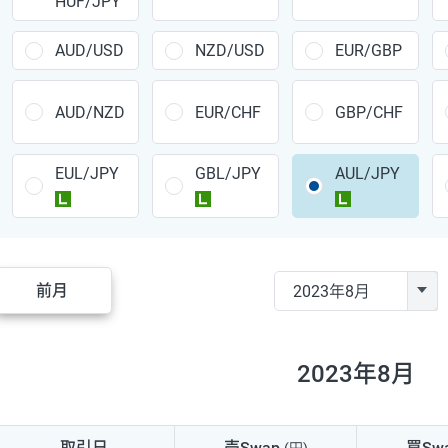
HUF/JPY
CAD/JPY
38円
CHF/JPY
34円
AUD/USD
NZD/USD
EUR/GBP
TRY/JPY
26円
AUD/NZD
EUR/CHF
GBP/CHF
CZK/JPY
7円
EUL/JPY
GBL/JPY
AUL/JPY
PLN/JPY
35円
ラージ
ラージ
ラージ
HUF/JPY
16円
ZAR/JPY
130円
前月
MXN/JPY
140円
EUR/USD
74円
2023年8月
GBP/USD
4円
AUD/USD
16円
取引日
売Swap
買Sw