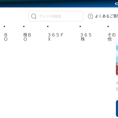
GMOクリック証券
よくある
ご質
Ｂ
株Ｂ
３６５Ｆ
３６５
その
Ｏ
Ｏ
Ｘ
株
他