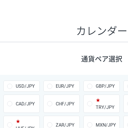
証拠金1万円あたりのスワップポイントは、取引の資金効率
CHF/JPY、EUR/USD、GBP/USD、NZD/USD、EUR/GBP、E
す。
カレンダー
1万通貨
あたりの
通貨ペア
1日の
スワップ
取引
ポイント
▲
▼
昇順
降順
通貨ペア選択
USD/JPY
154円
EUR/JPY
75円
USD/JPY
EUR/JPY
GBP/JPY
GBP/JPY
170円
★
AUD/JPY
106円
CAD/JPY
CHF/JPY
TRY/JPY
NZD/JPY
28円
★
ZAR/JPY
MXN/JPY