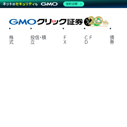
無料診断
X
LINE
株
投信・積
Ｆ
ＣＦ
債
式
立
Ｘ
Ｄ
券