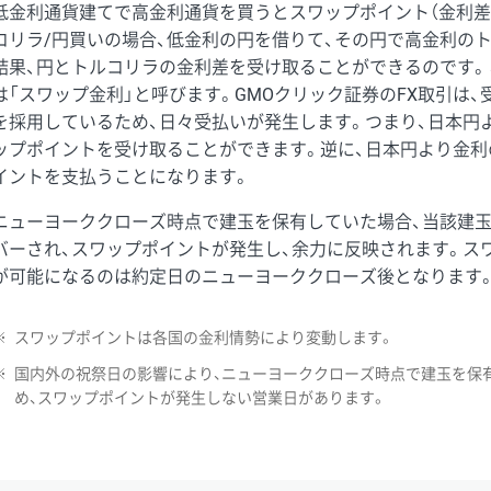
低金利通貨建てで高金利通貨を買うとスワップポイント（金利差
コリラ/円買いの場合、低金利の円を借りて、その円で高金利の
結果、円とトルコリラの金利差を受け取ることができるのです。
は「スワップ金利」と呼びます。GMOクリック証券のFX取引は
を採用しているため、日々受払いが発生します。つまり、日本円
ップポイントを受け取ることができます。逆に、日本円より金利
イントを支払うことになります。
ニューヨーククローズ時点で建玉を保有していた場合、当該建
バーされ、スワップポイントが発生し、余力に反映されます。ス
が可能になるのは約定日のニューヨーククローズ後となります
※
スワップポイントは各国の金利情勢により変動します。
※
国内外の祝祭日の影響により、ニューヨーククローズ時点で建玉を保
め、スワップポイントが発生しない営業日があります。