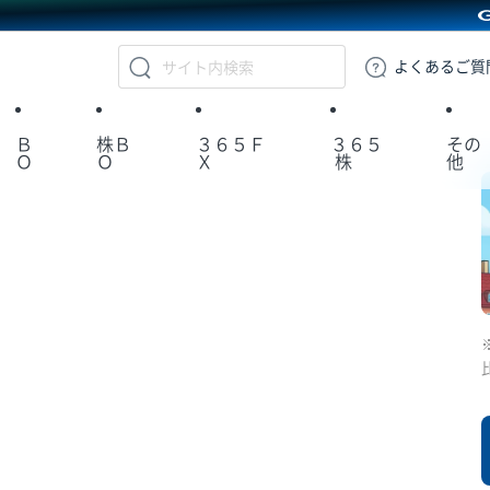
GMOクリック証券
よくある
ご質
Ｂ
株Ｂ
３６５Ｆ
３６５
その
Ｏ
Ｏ
Ｘ
株
他