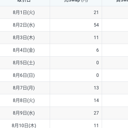
(円)
NZD/USD
41円
8月1日(火)
21
EUR/GBP
71円
8月2日(水)
54
EUR/AUD
103円
8月3日(木)
11
GBP/AUD
43円
8月4日(金)
6
AUD/NZD
66円
8月5日(土)
0
EUR/CHF
111円
8月6日(日)
0
GBP/CHF
220円
8月7日(月)
13
USD/CHF
160円
8月8日(火)
14
8月9日(水)
27
※2026/6/30の当社のスワップポイントおよび、同日の為替レート
※取引証拠金は同日の当社為替レート（ニューヨーククローズ・MIDレ
8月10日(木)
11
※ハンガリーフォリント/円と南アフリカランド/円とメキシコペソ/円