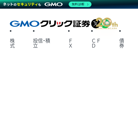
無料診断
X
LINE
株
投信・積
Ｆ
ＣＦ
債
式
立
Ｘ
Ｄ
券