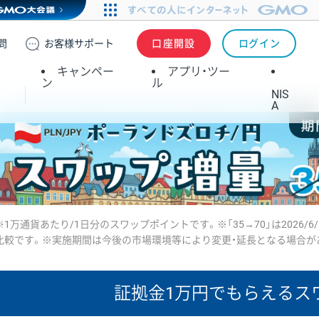
問
お客様
サポート
口座開設
ログイン
キャンペー
アプリ・ツー
ン
ル
NIS
A
※1万通貨あたり/1日分のスワップポイントです。※「35→70」は2026/6
比較です。※実施期間は今後の市場環境等により変更・延長となる場合が
証拠金1万円で
もらえるス