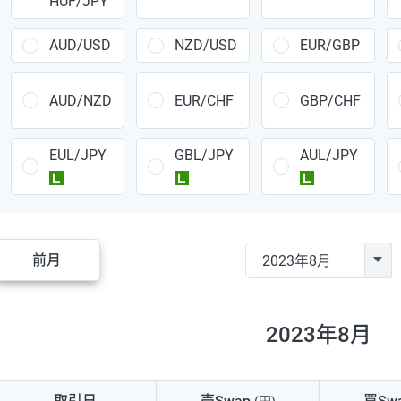
HUF/JPY
CAD/JPY
38円
CHF/JPY
34円
AUD/USD
NZD/USD
EUR/GBP
TRY/JPY
26円
AUD/NZD
EUR/CHF
GBP/CHF
CZK/JPY
7円
EUL/JPY
GBL/JPY
AUL/JPY
PLN/JPY
35円
ラージ
ラージ
ラージ
HUF/JPY
16円
ZAR/JPY
130円
前月
MXN/JPY
140円
EUR/USD
74円
2023年8月
GBP/USD
4円
AUD/USD
16円
取引日
売Swap
買Sw