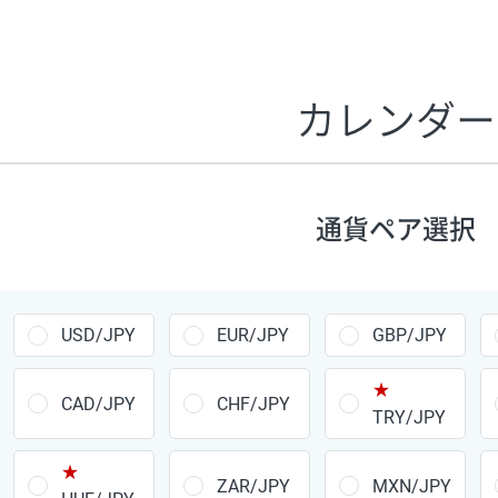
証拠金1万円あたりのスワップポイントは、取引の資金効率
CHF/JPY、EUR/USD、GBP/USD、NZD/USD、EUR/GBP、E
す。
カレンダー
1万通貨
あたりの
通貨ペア
1日の
スワップ
取引
ポイント
▲
▼
昇順
降順
通貨ペア選択
USD/JPY
154円
EUR/JPY
75円
USD/JPY
EUR/JPY
GBP/JPY
GBP/JPY
170円
★
AUD/JPY
106円
CAD/JPY
CHF/JPY
TRY/JPY
NZD/JPY
28円
★
ZAR/JPY
MXN/JPY