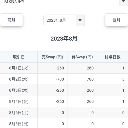
GBP/JPY
170円
86,230円
19.7円
AUD/JPY
106円
44,990円
23.5円
前月
翌月
NZD/JPY
28円
36,920円
7.5円
CAD/JPY
38円
45,810円
8.2円
2023年8月
CHF/JPY
34円
80,440円
4.2円
取引日
売Swap
(円)
買Swap
(円)
付与日数
TRY/JPY
26円
1,400円
185.7円
CZK/JPY
7円
3,060円
22.8円
8月1日(火)
-260
260
1
PLN/JPY
35円
17,280円
20.2円
8月2日(水)
-780
780
3
HUF/JPY
16円
2,090円
76.5円
8月3日(木)
-260
260
1
ZAR/JPY
130円
39,680円
32.7円
8月4日(金)
-260
260
1
MXN/JPY
140円
37,180円
37.6円
8月5日(土)
0
0
0
EUR/USD
74円
74,270円
9.9円
8月6日(日)
0
0
0
GBP/USD
4円
86,230円
0.4円