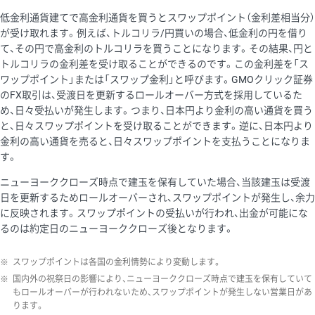
低金利通貨建てで高金利通貨を買うとスワップポイント（金利差相当分）
が受け取れます。例えば、トルコリラ/円買いの場合、低金利の円を借り
て、その円で高金利のトルコリラを買うことになります。その結果、円と
トルコリラの金利差を受け取ることができるのです。この金利差を「ス
ワップポイント」または「スワップ金利」と呼びます。GMOクリック証券
のFX取引は、受渡日を更新するロールオーバー方式を採用しているた
め、日々受払いが発生します。つまり、日本円より金利の高い通貨を買う
と、日々スワップポイントを受け取ることができます。逆に、日本円より
金利の高い通貨を売ると、日々スワップポイントを支払うことになりま
す。
ニューヨーククローズ時点で建玉を保有していた場合、当該建玉は受渡
日を更新するためロールオーバーされ、スワップポイントが発生し、余力
に反映されます。スワップポイントの受払いが行われ、出金が可能にな
るのは約定日のニューヨーククローズ後となります。
※
スワップポイントは各国の金利情勢により変動します。
※
国内外の祝祭日の影響により、ニューヨーククローズ時点で建玉を保有していて
もロールオーバーが行われないため、スワップポイントが発生しない営業日があ
ります。