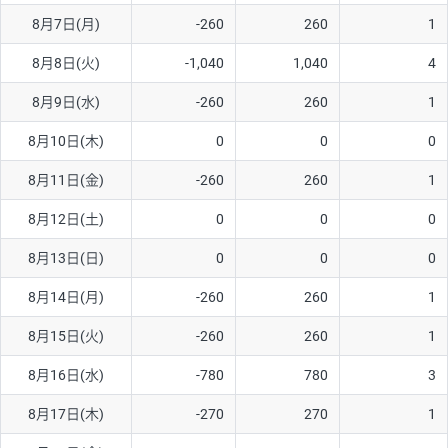
8月7日(月)
-260
260
1
AUD/USD
16円
44,990円
3.5円
8月8日(火)
-1,040
1,040
4
NZD/USD
41円
36,920円
11.1円
8月9日(水)
-260
260
1
EUR/GBP
71円
74,270円
9.5円
EUR/AUD
103円
74,270円
13.8円
8月10日(木)
0
0
0
GBP/AUD
43円
86,230円
4.9円
8月11日(金)
-260
260
1
AUD/NZD
66円
44,990円
14.6円
8月12日(土)
0
0
0
EUR/CHF
111円
74,270円
14.9円
8月13日(日)
0
0
0
GBP/CHF
220円
86,230円
25.5円
8月14日(月)
-260
260
1
USD/CHF
160円
65,030円
24.6円
8月15日(火)
-260
260
1
8月16日(水)
-780
780
3
※取引証拠金は同日の当社為替レート（ニューヨーククローズ・
MIDレート）に基づいて算出。
8月17日(木)
-270
270
1
※ハンガリーフォリント/円と南アフリカランド/円とメキシコペ
ソ/円は10万通貨単位。