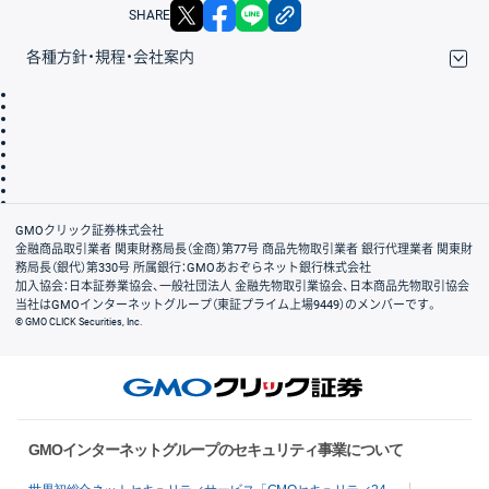
X
facebook
LINE
リンクをコピー
SHARE
各種方針・規程・会社案内
取引規程・約款
サイトマップ
その他のご案内
個人情報保護方針
最良執行方針
サイトのご利用について
ディスクレイマー
信託保全
リスク説明
会社案内
GMOクリック証券株式会社
金融商品取引業者 関東財務局長（金商）第77号 商品先物取引業者 銀行代理業者 関東財
務局長（銀代）第330号 所属銀行：GMOあおぞらネット銀行株式会社
加入協会：日本証券業協会、一般社団法人 金融先物取引業協会、日本商品先物取引協会
当社はGMOインターネットグループ（東証プライム上場9449）のメンバーです。
© GMO CLICK Securities, Inc.
GMOインターネットグループのセキュリティ事業について