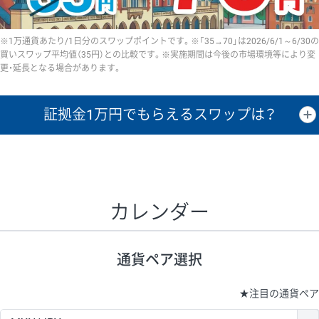
※1万通貨あたり/1日分のスワップポイントです。※「35→70」は2026/6/1～6/30の
買いスワップ平均値（35円）との比較です。※実施期間は今後の市場環境等により変
更・延長となる場合があります。
証拠金1万円で
もらえるスワップは？
証拠金1万円あたりのスワップポイントは、取引の資金効率を示した参
考値です。
CHF/JPY、EUR/USD、GBP/USD、NZD/USD、EUR/GBP、EUR/AUD、
GBP/AUDは売スワップの値です。
カレンダー
1万通貨
証拠金
あたりの
1日の
1万円あたりの
通貨ペア
取引証拠金
スワップ
ポイント
スワップ
ポイント
通貨ペア選択
▲
▼
昇順
降順
昇順
降順
昇順
降順
USD/JPY
154円
65,020円
23.6円
★
注目の通貨ペア
EUR/JPY
75円
74,270円
10円